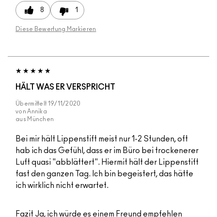
8
1
Diese Bewertung Markieren
HÄLT WAS ER VERSPRICHT
Übermittelt
19/11/2020
von
Annika
aus
München
Bei mir hält Lippenstift meist nur 1-2 Stunden, oft
hab ich das Gefühl, dass er im Büro bei trockenerer
Luft quasi "abblättert". Hiermit hält der Lippenstift
fast den ganzen Tag. Ich bin begeistert, das hätte
ich wirklich nicht erwartet.
Fazit
Ja, ich würde es einem Freund empfehlen