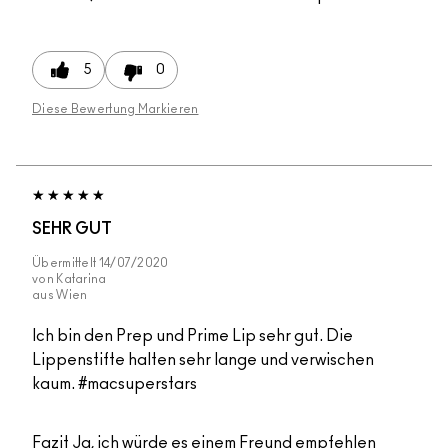
5
0
Diese Bewertung Markieren
SEHR GUT
Übermittelt
14/07/2020
von
Katarina
aus
Wien
Ich bin den Prep und Prime Lip sehr gut. Die
Lippenstifte halten sehr lange und verwischen
kaum. #macsuperstars
Fazit
Ja, ich würde es einem Freund empfehlen