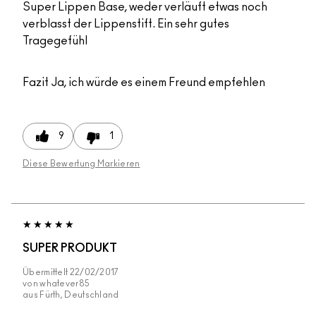
Super Lippen Base, weder verläuft etwas noch
verblasst der Lippenstift. Ein sehr gutes
Tragegefühl
Fazit
Ja, ich würde es einem Freund empfehlen
9
1
Diese Bewertung Markieren
SUPER PRODUKT
Übermittelt
22/02/2017
von
whatever85
aus
Fürth, Deutschland