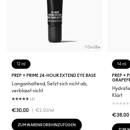
1 Größe
12 ml
14 ml
PREP + PRIME 24-HOUR EXTEND EYE BASE
PREP + P
GRAPEFR
Langanhaltend, Setzt sich nicht ab,
Hydratis
verblasst nicht
Klärt
(4)
€30.00
|
€2.50
/ml
€38.00
ZUM WARENKORB HINZUFÜGEN
ZUM 