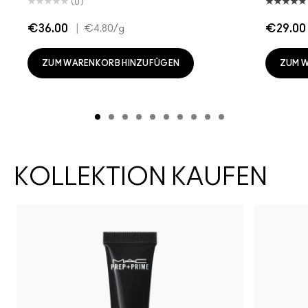
(0)
€36.00
|
€29.00
€4.80
/g
ZUM WARENKORB HINZUFÜGEN
ZUM 
KOLLEKTION KAUFEN