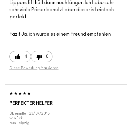
Lippenstift hält dann noch länger. Ich habe sehr
sehr viele Primer benutzt aber dieser ist einfach
perfekt.
Fazit
Ja, ich würde es einem Freund empfehlen
4
0
Diese Bewertung Markieren
PERFEKTER HELFER
Übermittelt
23/07/2018
von
Ecki
aus
Leipzig