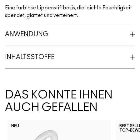
Eine farblose Lippenstiftbasis, die leichte Feuchtigkeit
spendet, glättet und verfeinert.
ANWENDUNG
INHALTSSTOFFE
DAS KÖNNTE IHNEN
AUCH GEFALLEN
NEU
BEST SELL
TOP-BEW