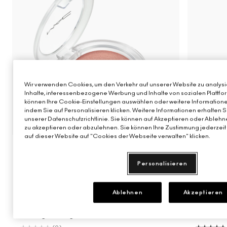
Wir verwenden Cookies, um den Verkehr auf unserer Website zu analysie
Inhalte, interessenbezogene Werbung und Inhalte von sozialen Plattfor
können Ihre Cookie-Einstellungen auswählen oder weitere Informatione
indem Sie auf Personalisieren klicken. Weitere Informationen erhalten 
unserer Datenschutzrichtlinie. Sie können auf Akzeptieren oder Ablehne
8 Farbton
zu akzeptieren oder abzulehnen. Sie können Ihre Zustimmung jederzeit 
auf dieser Website auf "Cookies der Webseite verwalten" klicken.
SKY KISSED
VELVET
Personalisieren
Sky Kissed
Sunset Drizzle
Cloud Candy
Verve Swerve
Wind Chill
Unbothered
Cloudburst
Hot Girl Pink
GlowZone
Acting Natural
Sepia Skies
Dare Me
Stratus
Folio
Yash
Cool Teddy
Honeylove
Kinda Sexy
Café Moc
Velvet
Mul
GLOW PLAY BOUNCY HIGHLIGHTER
M·A·CXI
Multifunktionaler Highlighter,
Seidig-m
Ablehnen
Akzeptieren
transparenter, aufbaubarer Schimmer,
angeneh
cremige, luftig-leichte Formel
Farbe mi