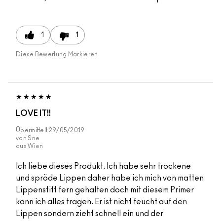
1
1
Diese Bewertung Markieren
LOVE IT!!
Übermittelt
29/05/2019
von
Sne
aus
Wien
Ich liebe dieses Produkt. Ich habe sehr trockene
und spröde Lippen daher habe ich mich von matten
Lippenstift fern gehalten doch mit diesem Primer
kann ich alles tragen. Er ist nicht feucht auf den
Lippen sondern zieht schnell ein und der