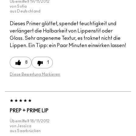
Übermittelt
19/11/2012
von
Sofia
aus
Deutschland
Dieses Primer glättet, spendet feuchtigkeit und
verlängert die Halbarkeit von Lippenstif oder
Gloss. Sehr angeneme Textur, es troknet nicht die
Lippen. Ein Tipp: ein Paar Minuten einwirken lassen!
8
1
Diese Bewertung Markieren
PREP + PRIME LIP
Übermittelt
18/11/2012
von
Jessica
aus
Saarbrücken