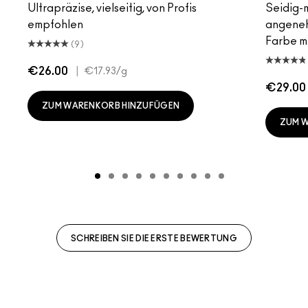
Ultrapräzise, vielseitig, von Profis
Seidig-m
empfohlen
angeneh
Farbe mi
(9)
€26.00
|
€17.93
/g
€29.00
ZUM WARENKORB HINZUFÜGEN
ZUM 
SCHREIBEN SIE DIE ERSTE BEWERTUNG