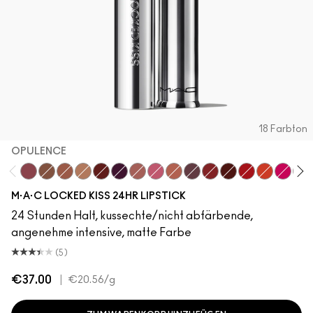
18 Farbton
OPULENCE
Opulence
Posh
Meticulous
Teaser
Vicious
REIN
Mischief
Connoisseur
Mull It Over & Over
Vixen
Ruby True
Poncy
Gutsy
RENEGAD
TABO
Co
M·A·C LOCKED KISS 24HR LIPSTICK
24 Stunden Halt, kussechte/nicht abfärbende,
angenehme intensive, matte Farbe
(5)
€37.00
|
€20.56
/g