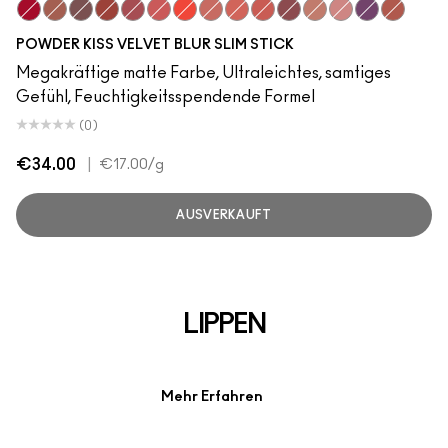
Ruby New
Mull It Over
Over the Taupe
Sweet Cinnamon
Stay Curious
Sheer Outrage
Hot Paprika
Nice Spice
Devoted To Chili
Dubonnet Buzz
Love Clove
Spice World
Peppery Pink
Wild Rebel
Marrake
POWDER KISS VELVET BLUR SLIM STICK
Megakräftige matte Farbe, Ultraleichtes, samtiges
Gefühl, Feuchtigkeitsspendende Formel
(0)
€34.00
|
€17.00
/g
AUSVERKAUFT
LIPPEN
Mehr Erfahren