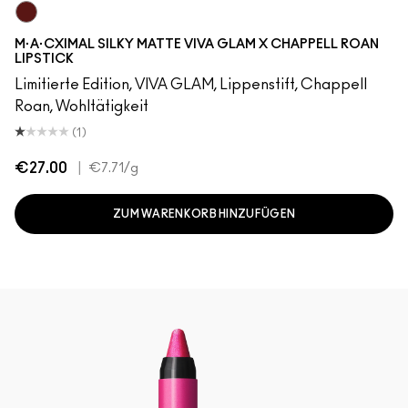
UnNatural Red Head
M·A·CXIMAL SILKY MATTE VIVA GLAM X CHAPPELL ROAN
LIPSTICK
Limitierte Edition, VIVA GLAM, Lippenstift, Chappell
Roan, Wohltätigkeit
(1)
€27.00
|
€7.71
/g
ZUM WARENKORB HINZUFÜGEN