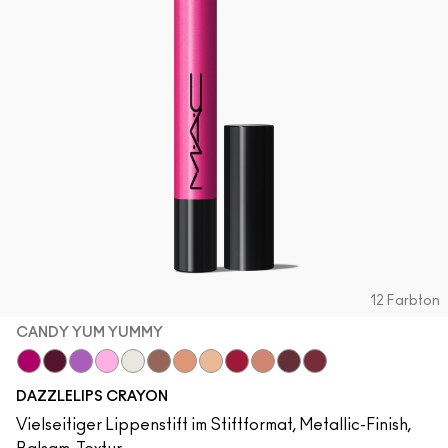
12 Farbton
CANDY YUM YUMMY
Candy Yum Yummy
Grapeful
Lunar Violet
Spaced Out
Crown Jewel
Gem Stone
Chandelier
Moon Rocket
Red Halo
Lightning Bug
Cosmic Plum
Mauve Matter
DAZZLELIPS CRAYON
Vielseitiger Lippenstift im Stiftformat, Metallic-Finish,