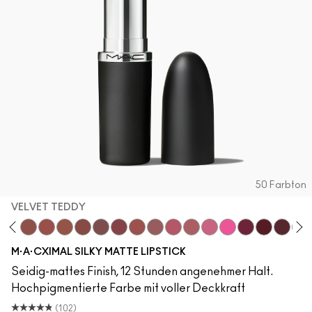
50 Farbton
VELVET TEDDY
Teddy
neylove
Kinda Sexy
Velvet Teddy
Mull It To The Max
Taupe
Whirl
Soar
Twig Twist
Sweet Deal
Mehr
Get The Hint?
You Wouldn't Get It
Lipstick Snob
Candy Yum Yum
Captive Audi
Diva
Mixed 
D F
M·A·CXIMAL SILKY MATTE LIPSTICK
Seidig-mattes Finish, 12 Stunden angenehmer Halt.
Hochpigmentierte Farbe mit voller Deckkraft
(102)