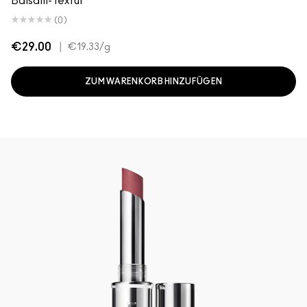
Balsam-Textur
(0)
€29.00
|
€19.33
/g
ZUM WARENKORB HINZUFÜGEN