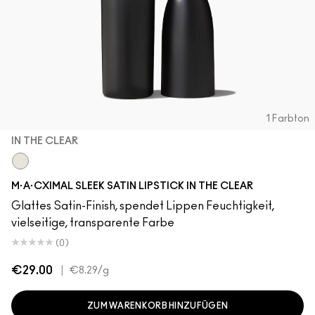
1 Farbton
IN THE CLEAR
In The Clear
M·A·CXIMAL SLEEK SATIN LIPSTICK IN THE CLEAR
Glattes Satin-Finish, spendet Lippen Feuchtigkeit,
vielseitige, transparente Farbe
(0)
€29.00
|
€8.29
/g
ZUM WARENKORB HINZUFÜGEN