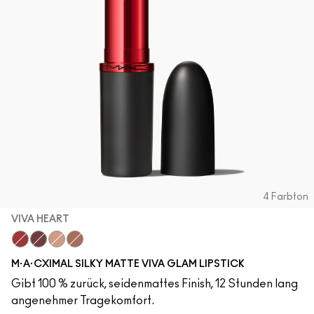
4 Farbton
VIVA HEART
Viva Heart
Viva Empowered
Viva Planet
Viva Equality
M·A·CXIMAL SILKY MATTE VIVA GLAM LIPSTICK
Gibt 100 % zurück, seidenmattes Finish, 12 Stunden lang
angenehmer Tragekomfort.