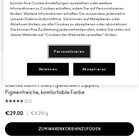
können Ihre Cookie-Einstellungen auswählen oder weitere
Informationen zu Cookies erhalten, indem Sie auf Personalisieren
klicken. Weitere Informationen erhalten Sie ausserdem jederzeit in
unserer Datenschutzrichtlinie. Sie können auf Akzeptieren oder
Ablehnen klicken, um alle Cookies zu akzeptieren oder abzulehnen.
Sie können Ihre Zustimmung jederzeit widerrufen, indem Sie unten auf
dieser Website auf "Cookies der Webseite verwalten" klicken.
37 Farbton
Personalisieren
CREME D'NUDE
Ablehnen
Akzeptieren
shpot
Stein
Creme D'Nude
Call It Cozy
Truth Be Untold
Creme In Your Coffee
Del Rio
Dubonnet
Centre Of Attention
Espresso Yourself
Sweetheart
Maraschino, Much?
Brick-O-La
Sitting Pretty
Brave
Creme Cu
Saint 
Vio
M·A·CXIMAL SLEEK SATIN LIPSTICK
Glattes Satin-Finish, Hydratisiert Lippen,
Pigmentreiche, komfortable Farbe
(53)
€29.00
|
€8.29
/g
ZUM WARENKORB HINZUFÜGEN