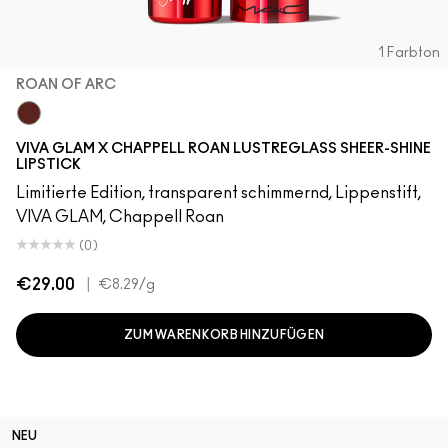
1 Farbton
ROAN OF ARC
Roan of Arc
VIVA GLAM X CHAPPELL ROAN LUSTREGLASS SHEER-SHINE
LIPSTICK
Limitierte Edition, transparent schimmernd, Lippenstift,
VIVA GLAM, Chappell Roan
(0)
€29.00
|
€8.29
/g
ZUM WARENKORB HINZUFÜGEN
NEU