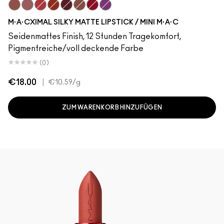
Velvet Teddy
Mehr
Forever Curious
Chili
Diva
Warm Teddy
Ruby Woo
Everybody'S Heroine
M·A·CXIMAL SILKY MATTE LIPSTICK / MINI M·A·C
Seidenmattes Finish, 12 Stunden Tragekomfort,
Pigmentreiche/voll deckende Farbe
(0)
€18.00
|
€10.59
/g
ZUM WARENKORB HINZUFÜGEN