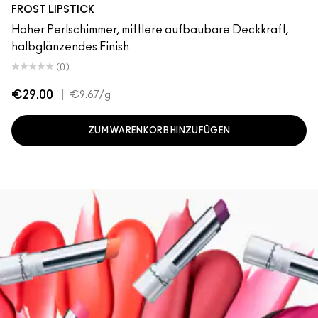
Bronze Shimmer
CB 96
“O”
Angel
Bombshell
Fabby
Fresh Moroccan
Gel
New York Apple
Plum Dandy
FROST LIPSTICK
Hoher Perlschimmer, mittlere aufbaubare Deckkraft,
halbglänzendes Finish
(0)
€29.00
|
€9.67
/g
ZUM WARENKORB HINZUFÜGEN