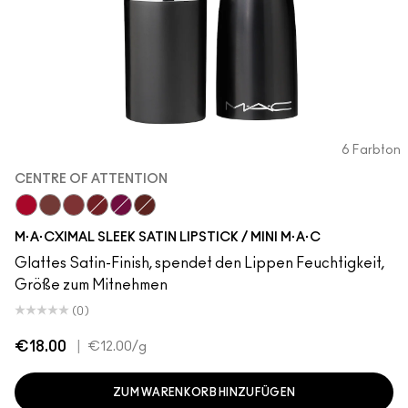
6 Farbton
CENTRE OF ATTENTION
Centre Of Attention
Creme In Your Coffee
Brick-O-La
Dubonnet
Rebel
Paramount
M·A·CXIMAL SLEEK SATIN LIPSTICK / MINI M·A·C
Glattes Satin-Finish, spendet den Lippen Feuchtigkeit,
Größe zum Mitnehmen
(0)
€18.00
|
€12.00
/g
ZUM WARENKORB HINZUFÜGEN