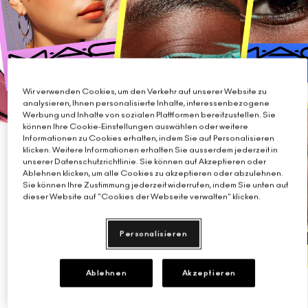
Verstehe deinen M·A·C Foundation-Shade
Mini-M·A·C
ALLE PINSEL KAUFEN
ALLE GESICHTSPRODUKTE SHOPPEN
ALLE AUGENPRODUKTE SHOPPEN
Wir verwenden Cookies, um den Verkehr auf unserer Website zu
analysieren, Ihnen personalisierte Inhalte, interessenbezogene
Werbung und Inhalte von sozialen Plattformen bereitzustellen. Sie
können Ihre Cookie-Einstellungen auswählen oder weitere
Informationen zu Cookies erhalten, indem Sie auf Personalisieren
klicken. Weitere Informationen erhalten Sie ausserdem jederzeit in
unserer Datenschutzrichtlinie. Sie können auf Akzeptieren oder
Ablehnen klicken, um alle Cookies zu akzeptieren oder abzulehnen.
Sie können Ihre Zustimmung jederzeit widerrufen, indem Sie unten auf
dieser Website auf "Cookies der Webseite verwalten" klicken.
Personalisieren
Ablehnen
Akzeptieren
M·A·C steht für MakeUp Art Cosmetics.
Seit 1984 ist es unsere Mission, grenzenlosen