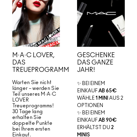
M·A·C LOVER,
GESCHENKE
DAS
DAS GANZE
TREUEPROGRAMM
JAHR!
Warten Sie nicht
✨ BEI EINEM
länger – werden Sie
EINKAUF
AB 65€
Teil unseres M·A·C
WÄHLE
1 MINI
AUS 2
LOVER
OPTIONEN​
Treueprogramms!
30 Tage lang
✨ BEI EINEM
erhalten Sie
EINKAUF
AB 90€
doppelte Punkte
ERHÄLTST DU
2
bei Ihrem ersten
Einkauf.
MINIS