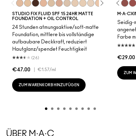
N18
Unbothered
N10
Acting Natural
NW63
Hot Girl Pink
N11
Dare Me
NC5
Verve Swerve
N12
Folio
NC10
Yash
NW5
Cool Teddy
NW10
Iconic Photo
NC12
Bare M·A·Cximal
N4
Honeylove
NC13
Kinda Sexy
NW13
Café Moc
N4.5
Velvet
NC1
Mul
STUDIO FIX FLUID SPF 15 24HR MATTE
M·A·CXI
FOUNDATION + OIL CONTROL
Seidig-m
24 Stunden atmungsaktive/soft-matte
angeneh
Foundation, mittlere bis vollständige
Farbe mi
aufbaubare Deckkraft, reduziert
Hautglanz/spendet Feuchtigkeit
€29.00
(26)
€47.00
|
€1.57
/ml
ZUM 
ZUM WARENKORB HINZUFÜGEN
ÜBER M·A·C