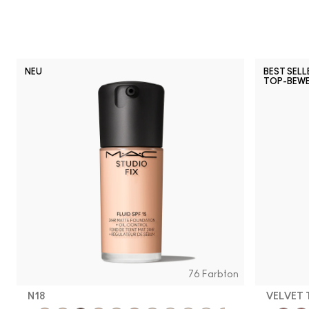
NEU
BEST SELL
TOP-BEW
76 Farbton
N18
VELVET