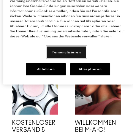
Werbung und Inhalte von sozialen Plattformen bereitzustellen. Sie
verfügbar, solange der Vorrat reicht.
können Ihre Cookie-Einstellungen auswählen oder weitere
Informationen zu Cookies erhalten, indem Sie auf Personalisieren
JETZT BESTELLEN
klicken. Weitere Informationen erhalten Sie ausserdem jederzeit in
unserer Datenschutzrichtlinie. Sie können auf Akzeptieren oder
Ablehnen klicken, um alle Cookies zu akzeptieren oder abzulehnen.
Sie können Ihre Zustimmung jederzeit widerrufen, indem Sie unten auf
dieser Website auf "Cookies der Webseite verwalten" klicken.
EXKLUSIVE ANGEBOTE
Personalisieren
Ablehnen
Akzeptieren
KOSTENLOSER
WILLKOMMEN
VERSAND &
BEI M·A·C!