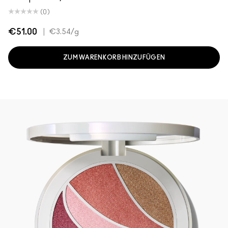
(0)
€51.00
|
€3.54
/g
ZUM WARENKORB HINZUFÜGEN