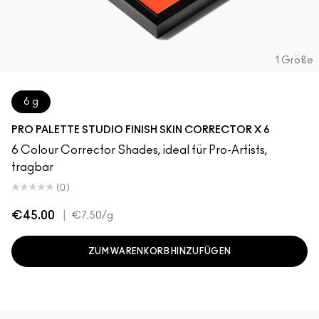
1 Größe
6 g
PRO PALETTE STUDIO FINISH SKIN CORRECTOR X 6
6 Colour Corrector Shades, ideal für Pro-Artists,
tragbar
(0)
€45.00
|
€7.50
/g
ZUM WARENKORB HINZUFÜGEN