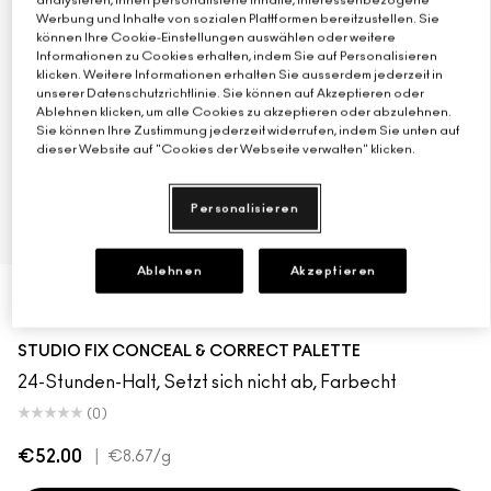
analysieren, Ihnen personalisierte Inhalte, interessenbezogene
Werbung und Inhalte von sozialen Plattformen bereitzustellen. Sie
können Ihre Cookie-Einstellungen auswählen oder weitere
Informationen zu Cookies erhalten, indem Sie auf Personalisieren
klicken. Weitere Informationen erhalten Sie ausserdem jederzeit in
unserer Datenschutzrichtlinie. Sie können auf Akzeptieren oder
Ablehnen klicken, um alle Cookies zu akzeptieren oder abzulehnen.
Sie können Ihre Zustimmung jederzeit widerrufen, indem Sie unten auf
dieser Website auf "Cookies der Webseite verwalten" klicken.
Personalisieren
6 Farbton
Ablehnen
Akzeptieren
DEEP
Deep
Extra Deep
Deep
Medium Deep
Medium
Light
STUDIO FIX CONCEAL & CORRECT PALETTE
24-Stunden-Halt, Setzt sich nicht ab, Farbecht
(0)
€52.00
|
€8.67
/g