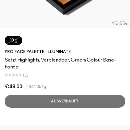
1 Größe
10 g
PRO FACE PALETTE: ILLUMINATE
Setzt Highlights, Verblendbar, Cream Colour Base-
Formel
(0)
€48.00
|
€4.80
/g
AUSVERKAUFT