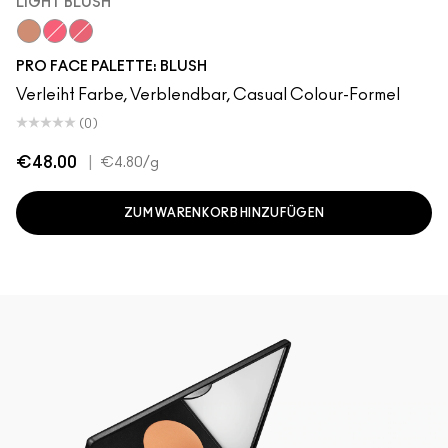
LIGHT BLUSH
Light Blush
Bright Blush
Deep Blush
PRO FACE PALETTE: BLUSH
Verleiht Farbe, Verblendbar, Casual Colour-Formel
(0)
€48.00
|
€4.80
/g
ZUM WARENKORB HINZUFÜGEN