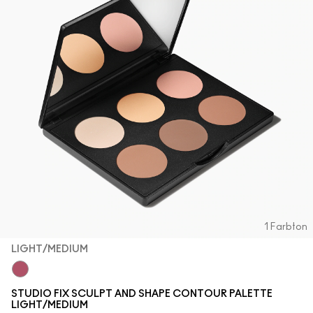
Verstehe deinen M·A·C Foundation-Shade
Mini-M·A·C
ALLE PINSEL KAUFEN
ALLE GESICHTSPRODUKTE SHOPPEN
ALLE AUGENPRODUKTE SHOPPEN
1 Farbton
LIGHT/MEDIUM
Light/Medium
STUDIO FIX SCULPT AND SHAPE CONTOUR PALETTE
LIGHT/MEDIUM