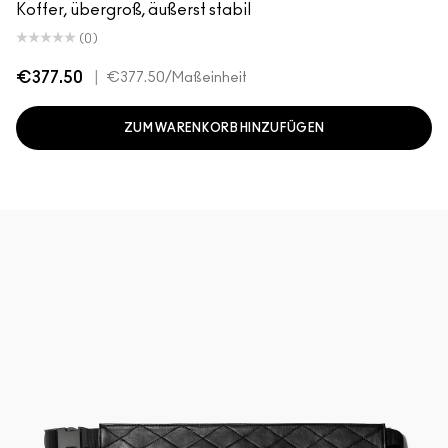
Koffer, übergroß, äußerst stabil
(0)
€377.50
|
€377.50
/Maßeinheit
ZUM WARENKORB HINZUFÜGEN