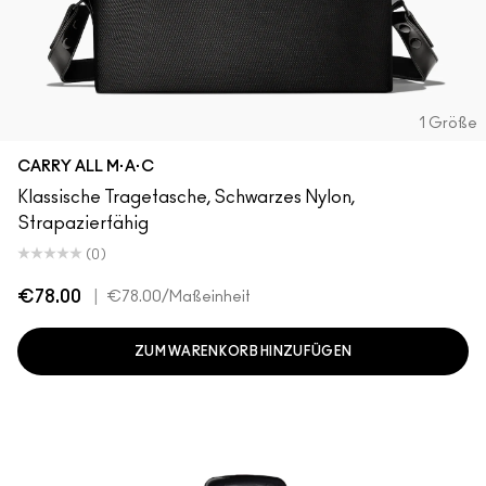
1 Größe
CARRY ALL M·A·C
Klassische Tragetasche, Schwarzes Nylon,
Strapazierfähig
(0)
€78.00
|
€78.00
/Maßeinheit
ZUM WARENKORB HINZUFÜGEN