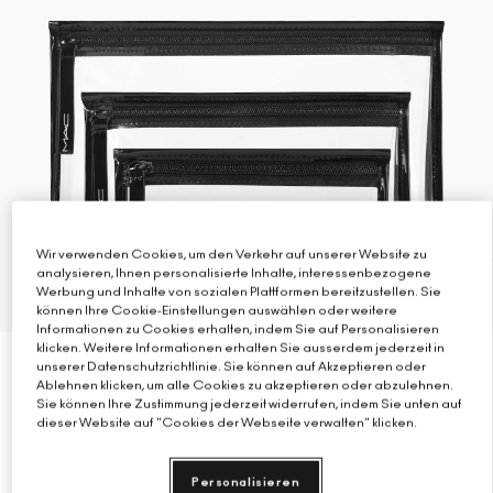
Verstehe deinen M·A·C Foundation-Shade
Mini-M·A·C
ALLE PINSEL KAUFEN
ALLE GESICHTSPRODUKTE SHOPPEN
ALLE AUGENPRODUKTE SHOPPEN
Wir verwenden Cookies, um den Verkehr auf unserer Website zu
analysieren, Ihnen personalisierte Inhalte, interessenbezogene
Werbung und Inhalte von sozialen Plattformen bereitzustellen. Sie
können Ihre Cookie-Einstellungen auswählen oder weitere
1 Größe
Informationen zu Cookies erhalten, indem Sie auf Personalisieren
klicken. Weitere Informationen erhalten Sie ausserdem jederzeit in
/ TRIO
unserer Datenschutzrichtlinie. Sie können auf Akzeptieren oder
Ablehnen klicken, um alle Cookies zu akzeptieren oder abzulehnen.
Transparentes Taschen-Trio, Flexibler Kunststoff,
Sie können Ihre Zustimmung jederzeit widerrufen, indem Sie unten auf
Robust
dieser Website auf "Cookies der Webseite verwalten" klicken.
(0)
Personalisieren
€58.00
|
€58.00
/Maßeinheit