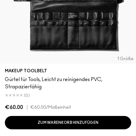
1 Größe
MAKEUP TOOLBELT
Gürtel für Tools, Leicht zu reinigendes PVC,
Strapazierfähig
(0)
€60.00
|
€60.00
/Maßeinheit
ZUM WARENKORB HINZUFÜGEN