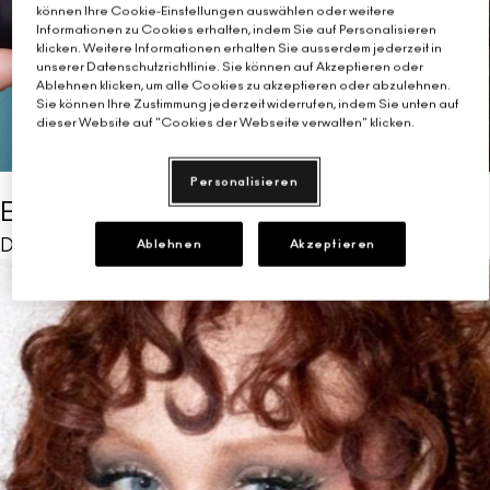
können Ihre Cookie-Einstellungen auswählen oder weitere
Informationen zu Cookies erhalten, indem Sie auf Personalisieren
klicken. Weitere Informationen erhalten Sie ausserdem jederzeit in
unserer Datenschutzrichtlinie. Sie können auf Akzeptieren oder
Ablehnen klicken, um alle Cookies zu akzeptieren oder abzulehnen.
Sie können Ihre Zustimmung jederzeit widerrufen, indem Sie unten auf
dieser Website auf "Cookies der Webseite verwalten" klicken.
Personalisieren
ELLA’S MAKEUP LOOK
December 15, 2025 von Sasha Kleinman
Ablehnen
Akzeptieren