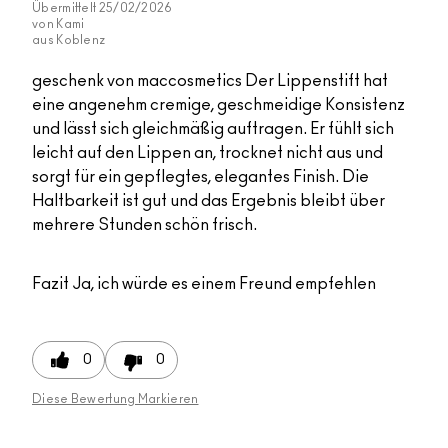
Übermittelt
25/02/2026
von
Kami
aus
Koblenz
geschenk von maccosmetics Der Lippenstift hat
eine angenehm cremige, geschmeidige Konsistenz
und lässt sich gleichmäßig auftragen. Er fühlt sich
leicht auf den Lippen an, trocknet nicht aus und
sorgt für ein gepflegtes, elegantes Finish. Die
Haltbarkeit ist gut und das Ergebnis bleibt über
mehrere Stunden schön frisch.
Fazit
Ja, ich würde es einem Freund empfehlen
0
0
Diese Bewertung Markieren