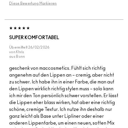
Diese Bewertung Markieren
SUPER KOMFORTABEL
Übermittelt
26/02/2026
von
Khris
aus
Bonn
geschenk von maccosmetics. Fühlt sich richtig
angenehm auf den Lippen an – cremig, aber nicht
zu schwer. Ich habe ihn in einer Farbe, die man auf
den Lippen wirklich richtig stylen muss – solo kann
ich mir den Ton persönlich schwer vorstellen. Er lässt
die Lippen eher blass wirken, hat aber eine richtig
schöne, cremige Textur. Ich nutze ihn deshalb nur
ganz leicht als Base unter Lipliner oder einer
anderen Lippenfarbe, um einen neuen, soften Mix