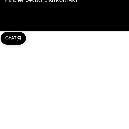
München Deutschland |
KONTAKT
WEBSITE-COOKIES VERWALTEN
M·A·C LOVER
KLARNA
CHAT