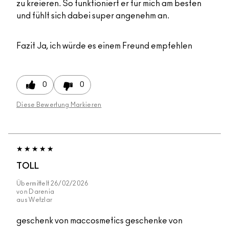
zu kreieren. So funktioniert er für mich am besten
und fühlt sich dabei super angenehm an.
Fazit
Ja, ich würde es einem Freund empfehlen
0
0
Diese Bewertung Markieren
TOLL
Übermittelt
26/02/2026
von
Darenia
aus
Wetzlar
geschenk von maccosmetics geschenke von