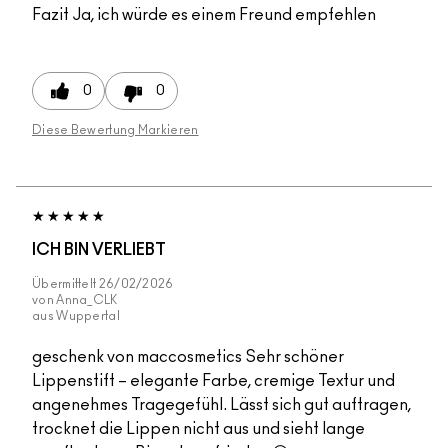
Fazit
Ja, ich würde es einem Freund empfehlen
0
0
Diese Bewertung Markieren
ICH BIN VERLIEBT
Übermittelt
26/02/2026
von
Anna_CLK
aus
Wuppertal
geschenk von maccosmetics Sehr schöner
Lippenstift – elegante Farbe, cremige Textur und
angenehmes Tragegefühl. Lässt sich gut auftragen,
trocknet die Lippen nicht aus und sieht lange