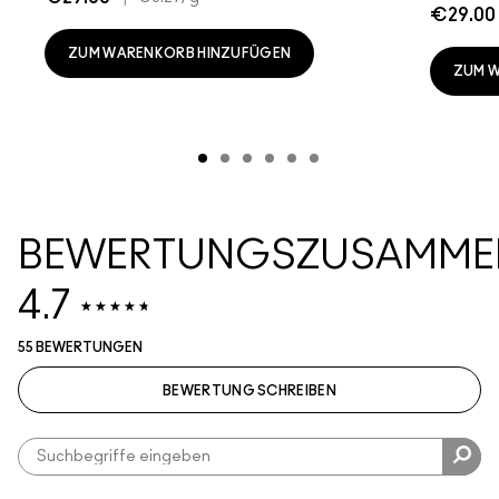
€29.00
ZUM WARENKORB HINZUFÜGEN
ZUM 
BEWERTUNGSZUSAMME
4.7
55 BEWERTUNGEN
BEWERTUNG SCHREIBEN