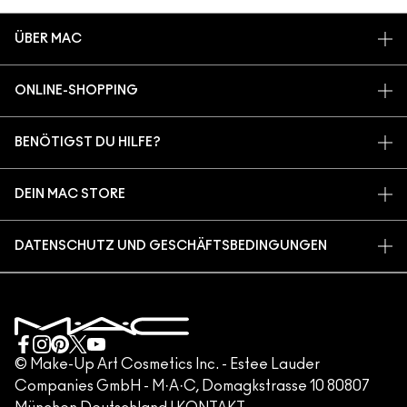
ÜBER MAC
UNSERE STORY
ONLINE-SHOPPING
ARTISTRY
MEIN KONTO
MAC VIVA GLAM
BENÖTIGST DU HILFE?
REGISTRIERE DICH FÜR DEN NEWSLETTER
BACK TO M·A·C
MEINE BESTELLUNG VERFOLGEN
ANGEBOTE
NACHHALTIGE SCHÖNHEIT
DEIN MAC STORE
FAQ
M·A·C LOVER PROGRAMM
KARRIERE
STORE FINDEN
RÜCKSENDUNG UND UMTAUSCH
MAC PRO-MITGLIEDSCHAFT
DATENSCHUTZ UND GESCHÄFTSBEDINGUNGEN
MAKE-UP-SERVICES
VERSAND
TIERVERSUCHE
DATENSCHUTZRICHTLINIE
MAKE-UP-SERVICE BUCHEN
MEIN KONTO
NUTZUNGSBEDINGUNGEN
KUNDENSERVICE HOTLINE +498920194158
GESCHÄFTSBEDINGUNGEN
KONTAKTIERE DEN HERSTELLER
FÄLSCHUNG VON PRODUKTEN
© Make-Up Art Cosmetics Inc. - Estee Lauder
Companies GmbH - M·A·C, Domagkstrasse 10 80807
IMPRESSUM