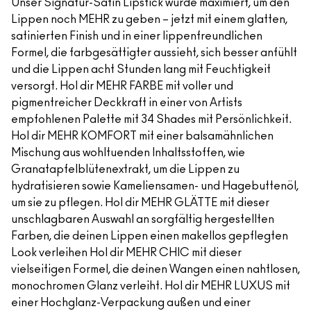
Unser Signatur-Satin Lipstick wurde maximiert, um den
Lippen noch MEHR zu geben – jetzt mit einem glatten,
satinierten Finish und in einer lippenfreundlichen
Formel, die farbgesättigter aussieht, sich besser anfühlt
und die Lippen acht Stunden lang mit Feuchtigkeit
versorgt. Hol dir MEHR FARBE mit voller und
pigmentreicher Deckkraft in einer von Artists
empfohlenen Palette mit 34 Shades mit Persönlichkeit.
Hol dir MEHR KOMFORT mit einer balsamähnlichen
Mischung aus wohltuenden Inhaltsstoffen, wie
Granatapfelblütenextrakt, um die Lippen zu
hydratisieren sowie Kameliensamen- und Hagebuttenöl,
um sie zu pflegen. Hol dir MEHR GLÄTTE mit dieser
unschlagbaren Auswahl an sorgfältig hergestellten
Farben, die deinen Lippen einen makellos gepflegten
Look verleihen Hol dir MEHR CHIC mit dieser
vielseitigen Formel, die deinen Wangen einen nahtlosen,
monochromen Glanz verleiht. Hol dir MEHR LUXUS mit
einer Hochglanz-Verpackung außen und einer