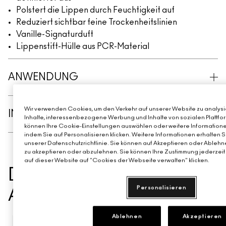
Polstert die Lippen durch Feuchtigkeit auf
Reduziert sichtbar feine Trockenheitslinien
Vanille-Signaturduft
Lippenstift-Hülle aus PCR-Material
ANWENDUNG
Wir verwenden Cookies, um den Verkehr auf unserer Website zu analysie
INHALTSSTOFFE
Inhalte, interessenbezogene Werbung und Inhalte von sozialen Plattfor
können Ihre Cookie-Einstellungen auswählen oder weitere Informatione
indem Sie auf Personalisieren klicken. Weitere Informationen erhalten 
unserer Datenschutzrichtlinie. Sie können auf Akzeptieren oder Ablehne
zu akzeptieren oder abzulehnen. Sie können Ihre Zustimmung jederzeit 
auf dieser Website auf "Cookies der Webseite verwalten" klicken.
DAS KÖNNTE IHNEN
Personalisieren
AUCH GEFALLEN
Ablehnen
Akzeptieren
NEU
BEST SELL