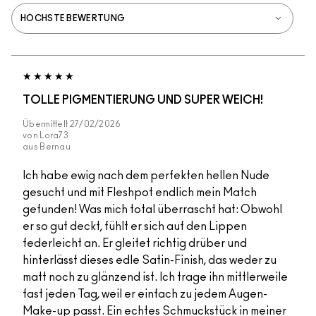
TOLLE PIGMENTIERUNG UND SUPER WEICH!
Übermittelt
27/02/2026
von
Lora73
aus
Bernau
Ich habe ewig nach dem perfekten hellen Nude
gesucht und mit Fleshpot endlich mein Match
gefunden! Was mich total überrascht hat: Obwohl
er so gut deckt, fühlt er sich auf den Lippen
federleicht an. Er gleitet richtig drüber und
hinterlässt dieses edle Satin-Finish, das weder zu
matt noch zu glänzend ist. Ich trage ihn mittlerweile
fast jeden Tag, weil er einfach zu jedem Augen-
Make-up passt. Ein echtes Schmuckstück in meiner