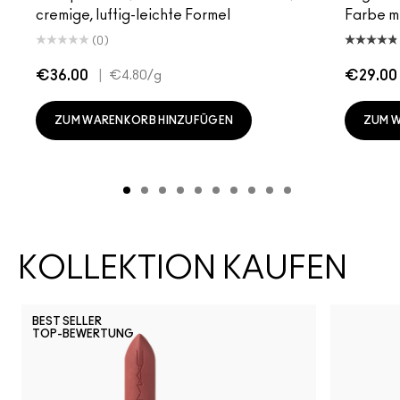
cremige, luftig-leichte Formel
Farbe mi
(0)
€36.00
|
€29.00
€4.80
/g
ZUM WARENKORB HINZUFÜGEN
ZUM 
KOLLEKTION KAUFEN
BEST SELLER
TOP-BEWERTUNG