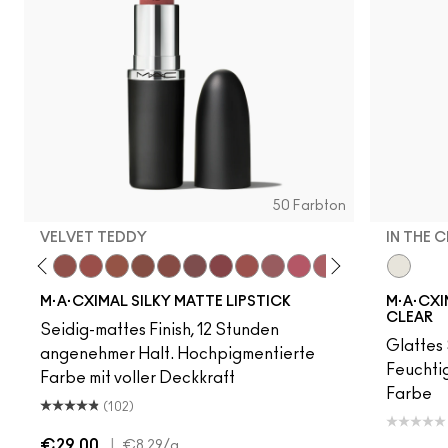
50 Farbton
VELVET TEDDY
IN THE 
to
·A·Cximal
eylove
Kinda Sexy
Café Mocha
Velvet Teddy
Mull It To The Max
Taupe
Warm Teddy
Whirl
Soar
Twig Twist
Sweet Deal
Mehr
Get The Hint?
You Wouldn't Get I
Lipstick Snob
Candy Yum
In The C
Captiv
Div
M·A·CXIMAL SILKY MATTE LIPSTICK
M·A·CXIM
CLEAR
Seidig-mattes Finish, 12 Stunden
Glattes 
angenehmer Halt. Hochpigmentierte
Feuchtig
Farbe mit voller Deckkraft
Farbe
(102)
€29.00
|
€8.29
/g