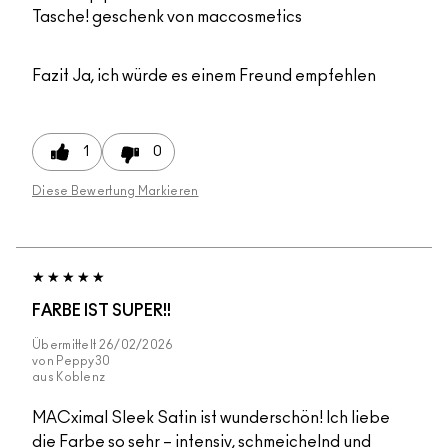
Tasche! geschenk von maccosmetics
Fazit
Ja, ich würde es einem Freund empfehlen
1
0
Diese Bewertung Markieren
FARBE IST SUPER!!
Übermittelt
26/02/2026
von
Peppy30
aus
Koblenz
MACximal Sleek Satin ist wunderschön! Ich liebe
die Farbe so sehr – intensiv, schmeichelnd und