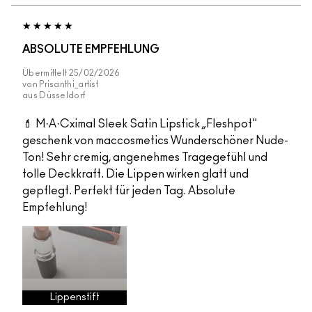
ABSOLUTE EMPFEHLUNG
Übermittelt
25/02/2026
von
Prisanthi_artist
aus
Düsseldorf
💄 M·A·Cximal Sleek Satin Lipstick „Fleshpot"
geschenk von maccosmetics Wunderschöner Nude-
Ton! Sehr cremig, angenehmes Tragegefühl und
tolle Deckkraft. Die Lippen wirken glatt und
gepflegt. Perfekt für jeden Tag. Absolute
Empfehlung!
Lippenstift