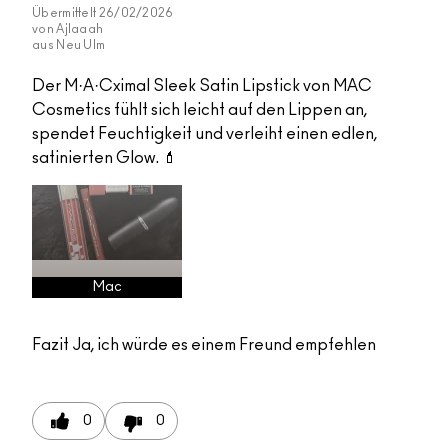
Übermittelt
26/02/2026
von
Ajlaaah
aus
Neu Ulm
Der M·A·Cximal Sleek Satin Lipstick von MAC
Cosmetics fühlt sich leicht auf den Lippen an,
spendet Feuchtigkeit und verleiht einen edlen,
satinierten Glow. 💄
Mac
Fazit
Ja, ich würde es einem Freund empfehlen
0
0