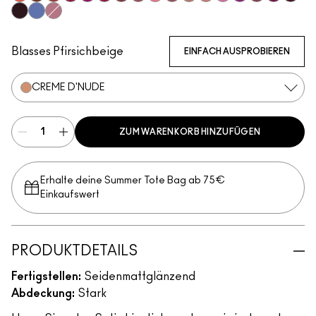
Morange
Espresso Yourself
Sweetheart
Lovers Only
Popstar Pink
Maraschino, Much?
Brick-O-La
Sitting Pretty
Grapefruit Pucker
Brave
Modesty
Creme Cup
Saint German
Violet Vaport
Amorous
Rebel
Guess
Cyber
Tilted Denim
Pink Peppermint
Blasses Pfirsichbeige
EINFACH AUSPROBIEREN
CREME D'NUDE
ZUM WARENKORB HINZUFÜGEN
Erhalte deine Summer Tote Bag ab 75€
Einkaufswert​
PRODUKTDETAILS
Fertigstellen:
Seidenmattglänzend
Abdeckung:
Stark