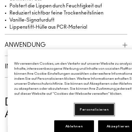
Polstert die Lippen durch Feuchtigkeit auf
Reduziert sichtbar feine Trockenheitslinien
Vanille-Signaturduft
Lippenstift-Hülle aus PCR-Material
ANWENDUNG
Wir verwenden Cookies, um den Verkehr auf unserer Website zu analysie
INHALTSSTOFFE
Inhalte, interessenbezogene Werbung und Inhalte von sozialen Plattfor
können Ihre Cookie-Einstellungen auswählen oder weitere Informatione
indem Sie auf Personalisieren klicken. Weitere Informationen erhalten 
unserer Datenschutzrichtlinie. Sie können auf Akzeptieren oder Ablehne
zu akzeptieren oder abzulehnen. Sie können Ihre Zustimmung jederzeit 
auf dieser Website auf "Cookies der Webseite verwalten" klicken.
DAS KÖNNTE IHNEN
Personalisieren
AUCH GEFALLEN
Ablehnen
Akzeptieren
NEU
BEST SELL