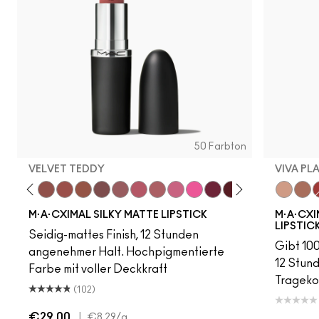
50 Farbton
VELVET TEDDY
VIVA PL
eddy
eylove
Kinda Sexy
Café Mocha
Velvet Teddy
Mull It To The Max
Taupe
Soar
Mehr
Get The Hint?
You Wouldn't Get It
Lipstick Snob
Candy Yum Yum
Captive Audience
Diva
Sin
Antique Ve
Viva Pla
Smoked
Viva 
Cav
V
M·A·CXIMAL SILKY MATTE LIPSTICK
M·A·CXI
LIPSTIC
Seidig-mattes Finish, 12 Stunden
Gibt 100
angenehmer Halt. Hochpigmentierte
12 Stun
Farbe mit voller Deckkraft
Trageko
(102)
€29.00
|
€8.29
/g