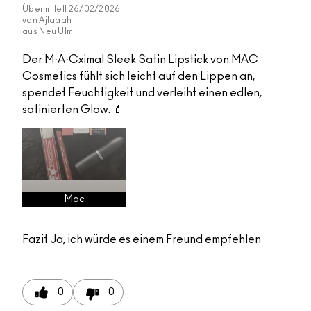
Übermittelt
26/02/2026
von
Ajlaaah
aus
Neu Ulm
Der M·A·Cximal Sleek Satin Lipstick von MAC
Cosmetics fühlt sich leicht auf den Lippen an,
spendet Feuchtigkeit und verleiht einen edlen,
satinierten Glow. 💄
Mac
Fazit
Ja, ich würde es einem Freund empfehlen
0
0