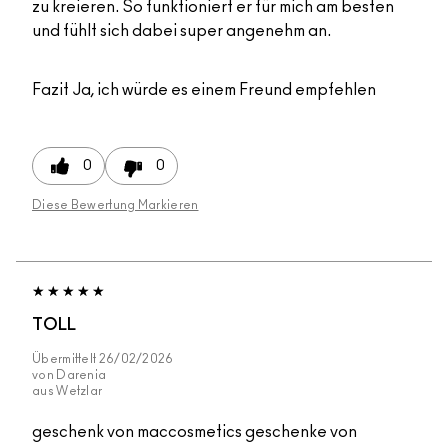
zu kreieren. So funktioniert er für mich am besten
und fühlt sich dabei super angenehm an.
Fazit
Ja, ich würde es einem Freund empfehlen
0
0
Diese Bewertung Markieren
TOLL
Übermittelt
26/02/2026
von
Darenia
aus
Wetzlar
geschenk von maccosmetics geschenke von