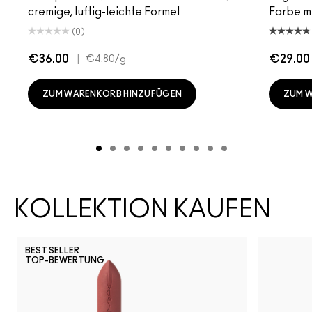
cremige, luftig-leichte Formel
Farbe mi
(0)
€36.00
|
€29.00
€4.80
/g
ZUM WARENKORB HINZUFÜGEN
ZUM 
KOLLEKTION KAUFEN
BEST SELLER
TOP-BEWERTUNG