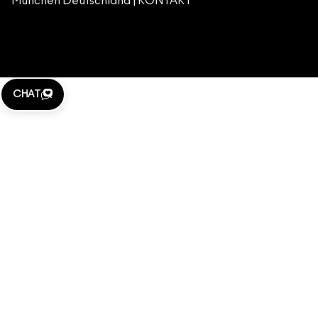
München Deutschland |
KONTAKT
WEBSITE-COOKIES VERWALTEN
M·A·C LOVER
KLARNA
CHAT