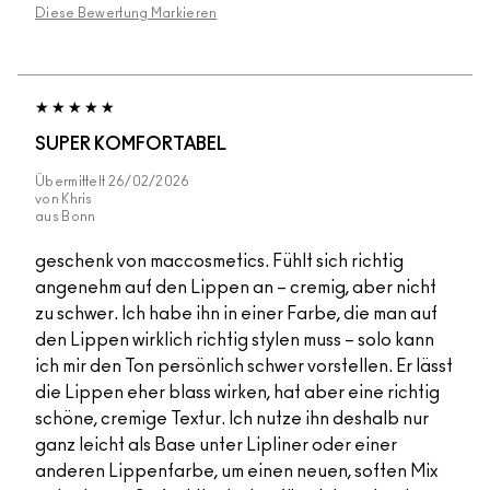
Diese Bewertung Markieren
SUPER KOMFORTABEL
Übermittelt
26/02/2026
von
Khris
aus
Bonn
geschenk von maccosmetics. Fühlt sich richtig
angenehm auf den Lippen an – cremig, aber nicht
zu schwer. Ich habe ihn in einer Farbe, die man auf
den Lippen wirklich richtig stylen muss – solo kann
ich mir den Ton persönlich schwer vorstellen. Er lässt
die Lippen eher blass wirken, hat aber eine richtig
schöne, cremige Textur. Ich nutze ihn deshalb nur
ganz leicht als Base unter Lipliner oder einer
anderen Lippenfarbe, um einen neuen, soften Mix