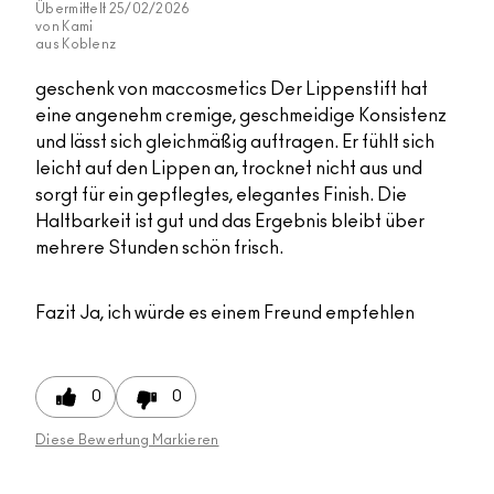
Übermittelt
25/02/2026
von
Kami
aus
Koblenz
geschenk von maccosmetics Der Lippenstift hat
eine angenehm cremige, geschmeidige Konsistenz
und lässt sich gleichmäßig auftragen. Er fühlt sich
leicht auf den Lippen an, trocknet nicht aus und
sorgt für ein gepflegtes, elegantes Finish. Die
Haltbarkeit ist gut und das Ergebnis bleibt über
mehrere Stunden schön frisch.
Fazit
Ja, ich würde es einem Freund empfehlen
0
0
Diese Bewertung Markieren