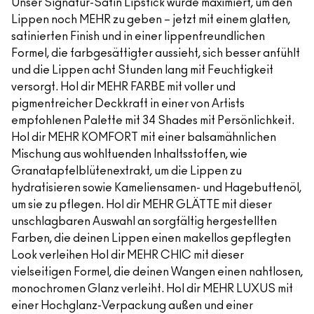
Unser Signatur-Satin Lipstick wurde maximiert, um den
Lippen noch MEHR zu geben – jetzt mit einem glatten,
satinierten Finish und in einer lippenfreundlichen
Formel, die farbgesättigter aussieht, sich besser anfühlt
und die Lippen acht Stunden lang mit Feuchtigkeit
versorgt. Hol dir MEHR FARBE mit voller und
pigmentreicher Deckkraft in einer von Artists
empfohlenen Palette mit 34 Shades mit Persönlichkeit.
Hol dir MEHR KOMFORT mit einer balsamähnlichen
Mischung aus wohltuenden Inhaltsstoffen, wie
Granatapfelblütenextrakt, um die Lippen zu
hydratisieren sowie Kameliensamen- und Hagebuttenöl,
um sie zu pflegen. Hol dir MEHR GLÄTTE mit dieser
unschlagbaren Auswahl an sorgfältig hergestellten
Farben, die deinen Lippen einen makellos gepflegten
Look verleihen Hol dir MEHR CHIC mit dieser
vielseitigen Formel, die deinen Wangen einen nahtlosen,
monochromen Glanz verleiht. Hol dir MEHR LUXUS mit
einer Hochglanz-Verpackung außen und einer