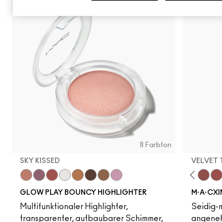
TOP-BEW
8 Farbton
SKY KISSED
VELVET
Sky Kissed
Sunset Drizzle
Cloud Candy
Wind Chill
Cloudburst
Acting Natural
GlowZone
Verve Swerve
Sepia Skies
Hot Girl Pink
Stratus
Dare Me
Folio
Cool Teddy
Honeylove
Kinda Sexy
Café Moc
Velvet
Mul
GLOW PLAY BOUNCY HIGHLIGHTER
M·A·CXI
Multifunktionaler Highlighter,
Seidig-m
transparenter, aufbaubarer Schimmer,
angeneh