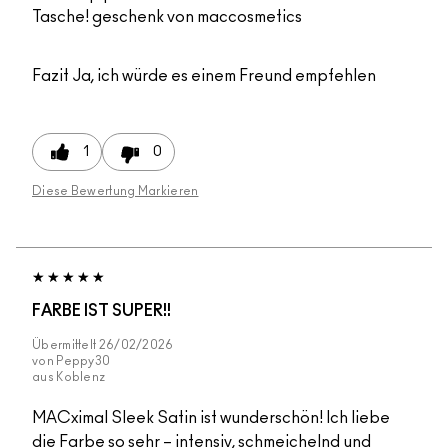
Tasche! geschenk von maccosmetics
Fazit
Ja, ich würde es einem Freund empfehlen
1
0
Diese Bewertung Markieren
FARBE IST SUPER!!
Übermittelt
26/02/2026
von
Peppy30
aus
Koblenz
MACximal Sleek Satin ist wunderschön! Ich liebe
die Farbe so sehr – intensiv, schmeichelnd und