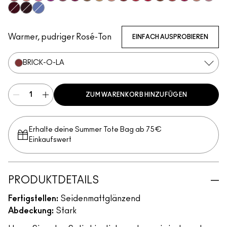
Brave
Creme Cup
Saint German
Violet Vaport
Amorous
Rebel
HodgePodge
Call It Cozy
Blankety
Dubonnet
Brave Red
Centre Of Attention
Espresso Yourself
Sweetheart
Lovers Only
Modesty
Pink 
Guessing Game
Cyber
Tilted Denim
Warmer, pudriger Rosé-Ton
EINFACH AUSPROBIEREN
BRICK-O-LA
ZUM WARENKORB HINZUFÜGEN
Erhalte deine Summer Tote Bag ab 75€
Einkaufswert​
PRODUKTDETAILS
Fertigstellen:
Seidenmattglänzend
Abdeckung:
Stark