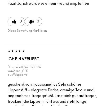
Fazit
Ja, ich würde es einem Freund empfehlen
0
0
Diese Bewertung Markieren
ICH BIN VERLIEBT
Übermittelt
26/02/2026
von
Anna_CLK
aus
Wuppertal
geschenk von maccosmetics Sehr schöner
Lippenstift – elegante Farbe, cremige Textur und
angenehmes Tragegefühl. Lässt sich gut auftragen,
trocknet die Lippen nicht aus und sieht lange