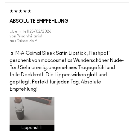
ABSOLUTE EMPFEHLUNG
Übermittelt
25/02/2026
von
Prisanthi_artist
aus
Düsseldorf
💄 M·A·Cximal Sleek Satin Lipstick „Fleshpot"
geschenk von maccosmetics Wunderschöner Nude-
Ton! Sehr cremig, angenehmes Tragegefühl und
tolle Deckkraft. Die Lippen wirken glatt und
gepflegt. Perfekt für jeden Tag. Absolute
Empfehlung!
Lippenstift