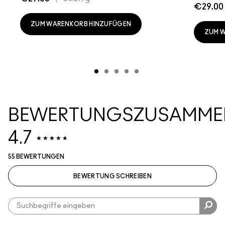
€29.00
ZUM WARENKORB HINZUFÜGEN
ZUM 
BEWERTUNGSZUSAMME
4.7
55 BEWERTUNGEN
BEWERTUNG SCHREIBEN