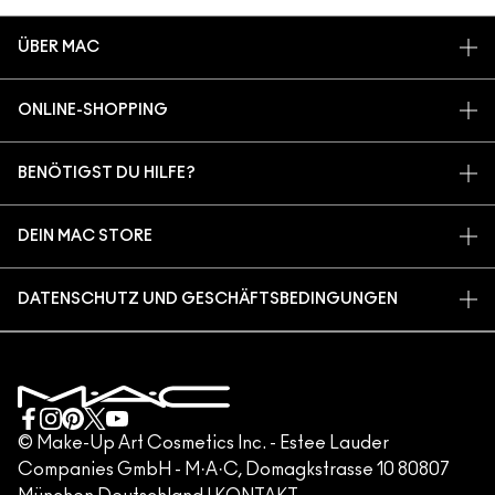
ÜBER MAC
UNSERE STORY
ONLINE-SHOPPING
ARTISTRY
MEIN KONTO
MAC VIVA GLAM
BENÖTIGST DU HILFE?
REGISTRIERE DICH FÜR DEN NEWSLETTER
BACK TO M·A·C
MEINE BESTELLUNG VERFOLGEN
ANGEBOTE
NACHHALTIGE SCHÖNHEIT
DEIN MAC STORE
FAQ
M·A·C LOVER PROGRAMM
KARRIERE
STORE FINDEN
RÜCKSENDUNG UND UMTAUSCH
MAC PRO-MITGLIEDSCHAFT
DATENSCHUTZ UND GESCHÄFTSBEDINGUNGEN
MAKE-UP-SERVICES
VERSAND
TIERVERSUCHE
DATENSCHUTZRICHTLINIE
MAKE-UP-SERVICE BUCHEN
MEIN KONTO
NUTZUNGSBEDINGUNGEN
KUNDENSERVICE HOTLINE +498920194158
GESCHÄFTSBEDINGUNGEN
KONTAKTIERE DEN HERSTELLER
FÄLSCHUNG VON PRODUKTEN
© Make-Up Art Cosmetics Inc. - Estee Lauder
Companies GmbH - M·A·C, Domagkstrasse 10 80807
IMPRESSUM