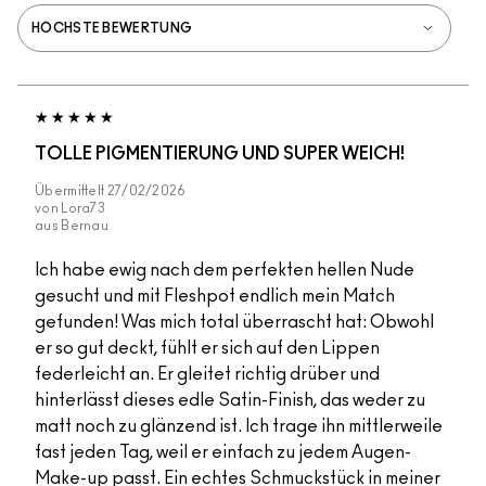
TOLLE PIGMENTIERUNG UND SUPER WEICH!
Übermittelt
27/02/2026
von
Lora73
aus
Bernau
Ich habe ewig nach dem perfekten hellen Nude
gesucht und mit Fleshpot endlich mein Match
gefunden! Was mich total überrascht hat: Obwohl
er so gut deckt, fühlt er sich auf den Lippen
federleicht an. Er gleitet richtig drüber und
hinterlässt dieses edle Satin-Finish, das weder zu
matt noch zu glänzend ist. Ich trage ihn mittlerweile
fast jeden Tag, weil er einfach zu jedem Augen-
Make-up passt. Ein echtes Schmuckstück in meiner