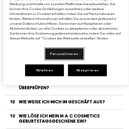
Werbung und Inhalte von sozialen Plattformen bereitzustellen. Sie
können Ihre Cookie-Einstellungen auswählen oder weitere
Verstehe deinen M·A·C Foundation-Shade
Mini-M·A·C
ALLE PINSEL KAUFEN
Informationen zu Cookies erhalten, indem Sie auf Personalisieren
klicken. Weitere Informationen erhalten Sie ausserdem jederzeit in
ALLE GESICHTSPRODUKTE SHOPPEN
ALLE AUGENPRODUKTE SHOPPEN
unserer Datenschutzrichtlinie. Sie können auf Akzeptieren oder
Ablehnen klicken, um alle Cookies zu akzeptieren oder abzulehnen.
Sie können Ihre Zustimmung jederzeit widerrufen, indem Sie unten auf
dieser Website auf "Cookies der Webseite verwalten" klicken.
Personalisieren
Ablehnen
Akzeptieren