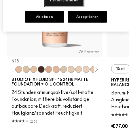
Personalisieren
Ablehnen
Akzeptieren
76 Farbton
N18
15 ml
N18
NC5
N10
NW63
N12
N11
NC10
NW5
NW10
NC12
N4
NC13
NW13
N4.5
NC1
STUDIO FIX FLUID SPF 15 24HR MATTE
HYPER R
FOUNDATION + OIL CONTROL
BALANC
24 Stunden atmungsaktive/soft-matte
Serum-M
Foundation, mittlere bis vollständige
Ausgleic
aufbaubare Deckkraft, reduziert
Hautbarr
Hautglanz/spendet Feuchtigkeit
(26)
€77.00