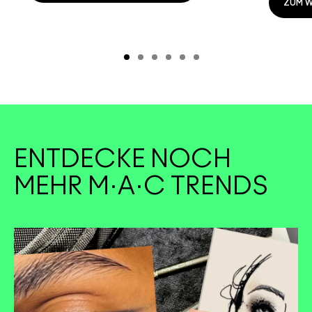
ZUM 
ENTDECKE NOCH
MEHR M·A·C TRENDS