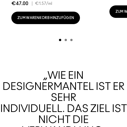
€47.00
|
€1.57
/ml
ZUM 
ZUM WARENKORB HINZUFÜGEN
„WIE EIN
DESIGNERMANTEL IST ER
SEHR
INDIVIDUELL. DAS ZIEL IST
NICHT DIE