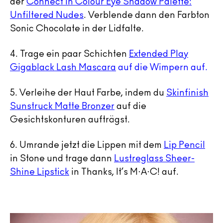
der
Connect In Colour Eye Shadow Palette:
Unfiltered Nudes
. Verblende dann den Farbton
Sonic Chocolate in der Lidfalte.
4.
Trage ein paar Schichten
Extended Play
Gigablack Lash Mascara
auf die Wimpern auf.
5.
Verleihe der Haut Farbe, indem du
Skinfinish
Sunstruck Matte Bronzer
auf die
Gesichtskonturen aufträgst.
6.
Umrande jetzt die Lippen mit dem
Lip Pencil
in Stone und trage dann
Lustreglass Sheer-
Shine Lipstick
in Thanks, It’s M·A·C! auf.