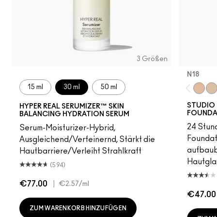
3 Größen
N18
15 ml
30 ml
50 ml
N18
NC
STUDIO 
HYPER REAL SERUMIZER™ SKIN
FOUNDA
BALANCING HYDRATION SERUM
24 Stun
Serum-Moisturizer-Hybrid,
Foundati
Ausgleichend/Verfeinernd, Stärkt die
aufbaub
Hautbarriere/Verleiht Strahlkraft
Hautgla
(594)
€77.00
|
€2.57
/ml
€47.00
ZUM WARENKORB HINZUFÜGEN