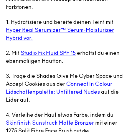
Farbtönen.
1.
Hydratisiere und bereite deinen Teint mit
Hyper Real Serumizer™ Serum-Moisturizer
Hybrid vor.
2.
Mit
Studio Fix Fluid SPF 15
erhältst du einen
ebenmäßigen Hautton.
3.
Trage die Shades Give Me Cyber Space und
Accept Cookies aus der
Connect In Colour
Lidschattenpalette: Unfiltered Nudes
auf die
Lider auf.
4.
Verleihe der Haut etwas Farbe, indem du
Skinfinish Sunstruck Matte Bronzer
mit einer
1275
Split Fibre Face Brush
auf die