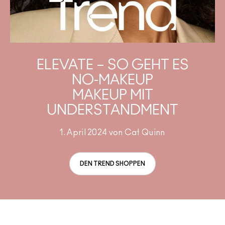
Verstehe deinen M·A·C Foundation-Shade
Mini-M·A·C
ALLE PINSEL KAUFEN
ALLE GESICHTSPRODUKTE SHOPPEN
ALLE AUGENPRODUKTE SHOPPEN
ELEVATE – SO GEHT ES
NO-MAKEUP
MAKEUP MIT
UNDERSTANDMENT
1. April 2024 von Cat Quinn
DEN TREND SHOPPEN