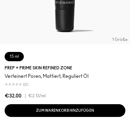
1 Größe
15 ml
PREP + PRIME SKIN REFINED ZONE
Verfeinert Poren, Mattiert, Reguliert Öl
(0)
€32.00
|
€2.13
/ml
ZUM WARENKORB HINZUFÜGEN