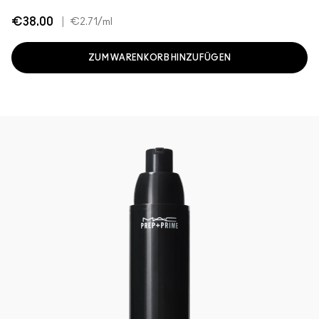
€38.00
|
€2.71
/ml
ZUM WARENKORB HINZUFÜGEN