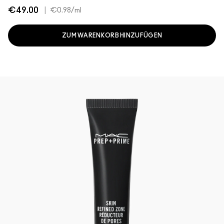
€49.00
|
€0.98
/ml
ZUM WARENKORB HINZUFÜGEN