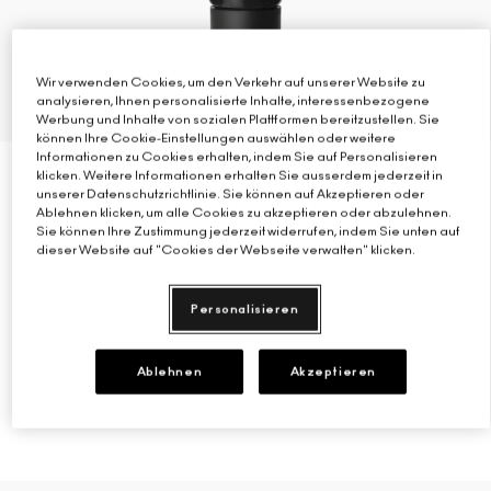
Wir verwenden Cookies, um den Verkehr auf unserer Website zu
analysieren, Ihnen personalisierte Inhalte, interessenbezogene
Werbung und Inhalte von sozialen Plattformen bereitzustellen. Sie
1 Größe
können Ihre Cookie-Einstellungen auswählen oder weitere
Informationen zu Cookies erhalten, indem Sie auf Personalisieren
klicken. Weitere Informationen erhalten Sie ausserdem jederzeit in
12 ml
unserer Datenschutzrichtlinie. Sie können auf Akzeptieren oder
Ablehnen klicken, um alle Cookies zu akzeptieren oder abzulehnen.
PREP + PRIME 24-HOUR EXTEND EYE BASE
Sie können Ihre Zustimmung jederzeit widerrufen, indem Sie unten auf
dieser Website auf "Cookies der Webseite verwalten" klicken.
Langanhaltend, Setzt sich nicht ab, verblasst nicht
(4)
Personalisieren
€30.00
|
€2.50
/ml
Ablehnen
Akzeptieren
ZUM WARENKORB HINZUFÜGEN