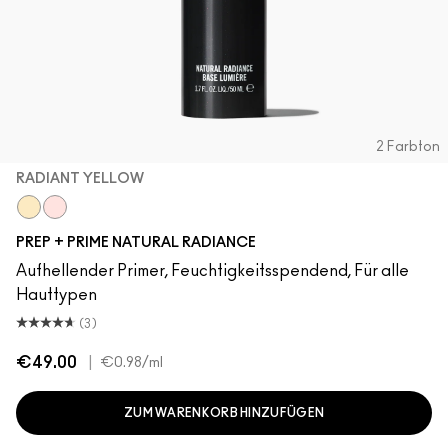
2 Farbton
RADIANT YELLOW
Radiant Yellow
Radiant Pink
PREP + PRIME NATURAL RADIANCE
Aufhellender Primer, Feuchtigkeitsspendend, Für alle
Hauttypen
(3)
€49.00
|
€0.98
/ml
ZUM WARENKORB HINZUFÜGEN