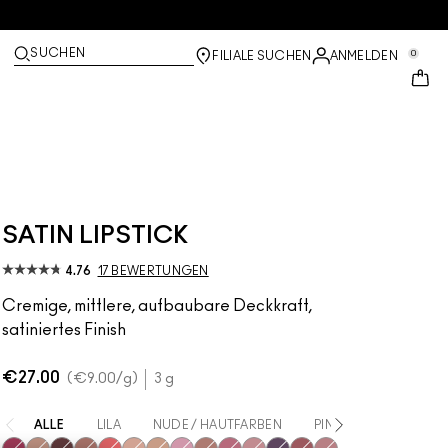
SUCHEN
0
FILIALE SUCHEN
ANMELDEN
SATIN LIPSTICK
4.76
17 BEWERTUNGEN
Cremige, mittlere, aufbaubare Deckkraft,
satiniertes Finish
€27.00
€9.00
/g
3 g
ALLE
LILA
NUDE / HAUTFARBEN
PINK
ROT
O