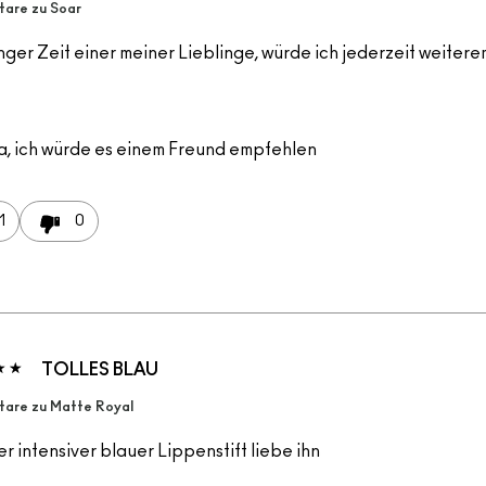
are zu Soar
nger Zeit einer meiner Lieblinge, würde ich jederzeit weiter
a, ich würde es einem Freund empfehlen
1
0
TOLLES BLAU
are zu Matte Royal
ler intensiver blauer Lippenstift liebe ihn