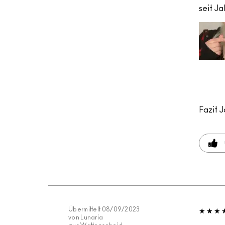
seit J
Fazit
J
Übermittelt
08/09/2023
von
Lunaria