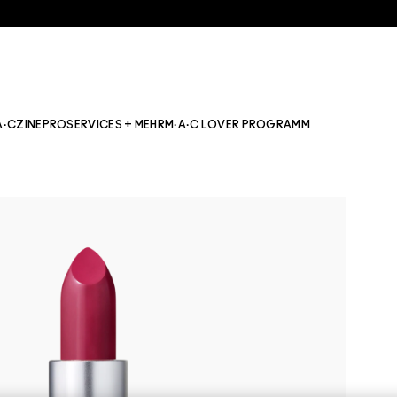
A·CZINE
PRO
SERVICES + MEHR
M·A·C LOVER PROGRAMM