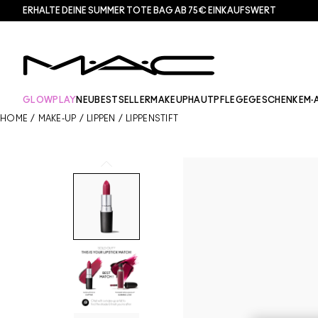
ERHALTE DEINE SUMMER TOTE BAG AB 75€ EINKAUFSWERT​
GLOWPLAY
NEU
BESTSELLER
MAKEUP
HAUTPFLEGE
GESCHENKE
M·
HOME
/
MAKE-UP
/
LIPPEN
/
LIPPENSTIFT