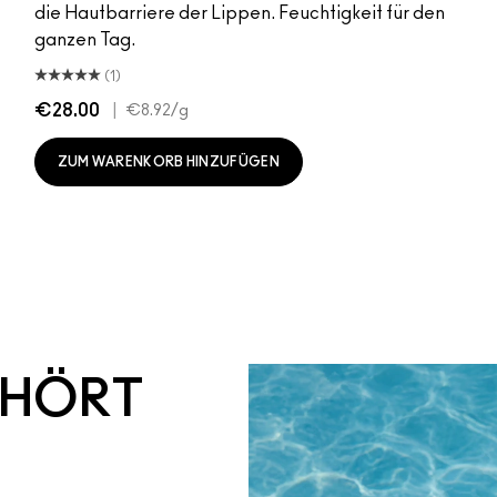
die Hautbarriere der Lippen. Feuchtigkeit für den
ganzen Tag.
(1)
€28.00
|
€8.92
/g
ZUM WARENKORB HINZUFÜGEN
EHÖRT