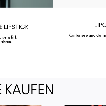
LIP
 LIPSTICK
Konturiere und defi
ppenstift.
balsam.
 KAUFEN