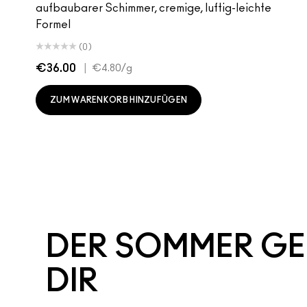
aufbaubarer Schimmer, cremige, luftig-leichte
Formel
(0)
€36.00
|
€4.80
/g
ZUM WARENKORB HINZUFÜGEN
DER SOMMER G
DIR