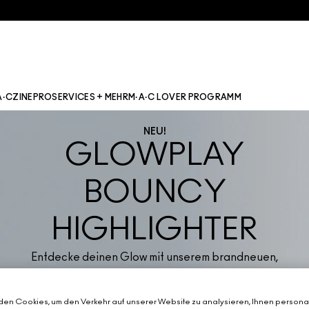
A·CZINE
PRO
SERVICES + MEHR
M·A·C LOVER PROGRAMM
NEU!
GLOWPLAY
BOUNCY
HIGHLIGHTER
Entdecke deinen Glow mit unserem brandneuen,
cremigen Putty-Highlighter mit luftig-leichter Textur.
Er verleiht einen lichtreflektierenden Glow, der sofort
en Cookies, um den Verkehr auf unserer Website zu analysieren, Ihnen personal
deine Stimmung hebt – und deinen Look zum Strahlen