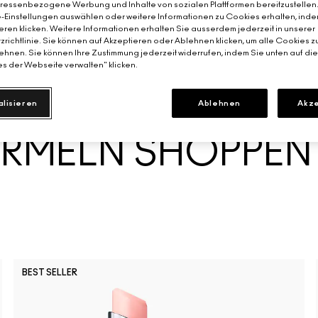
teressenbezogene Werbung und Inhalte von sozialen Plattformen bereitzustellen
bringt.
-Einstellungen auswählen oder weitere Informationen zu Cookies erhalten, inde
eren klicken. Weitere Informationen erhalten Sie ausserdem jederzeit in unserer
richtlinie. Sie können auf Akzeptieren oder Ablehnen klicken, um alle Cookies z
hnen. Sie können Ihre Zustimmung jederzeit widerrufen, indem Sie unten auf di
JETZT SHOPPEN
s der Webseite verwalten" klicken.
alisieren
Ablehnen
Akze
RMELN SHOPPEN
BEST SELLER