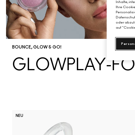
Inhalte, in
Ihre Cookie
Personalisi
Datenschutz
oder abzule
auf "Cookie
Person
BOUNCE, GLOW & GO!
GLOWPLAY-FO
NEU