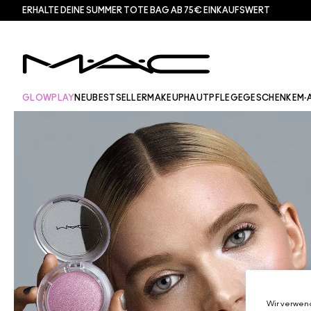
ERHALTE DEINE SUMMER TOTE BAG AB 75€ EINKAUFSWERT​
GLOWPLAY
NEU
BESTSELLER
MAKEUP
HAUTPFLEGE
GESCHENKE
M·
Wir verwend