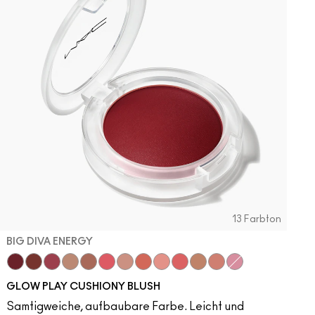
13 Farbton
BIG DIVA ENERGY
Big Diva Energy
Pinch Of Marrakesh
Plush Pepper
True Harmony
Ginger Luck
Heat Index
Blush, Please
That's Peachy
Cheer Up
Groovy
So Natural
Grand
Totally Synced
GLOW PLAY CUSHIONY BLUSH
Samtigweiche, aufbaubare Farbe. Leicht und