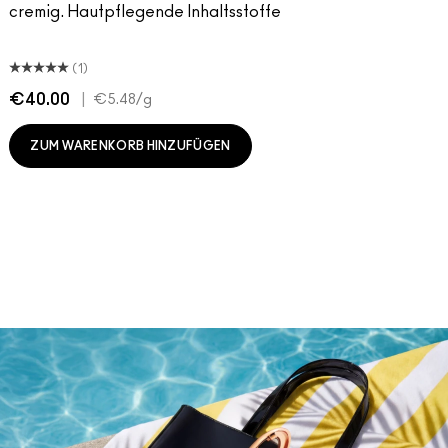
cremig. Hautpflegende Inhaltsstoffe
(1)
€40.00
|
€5.48
/g
ZUM WARENKORB HINZUFÜGEN