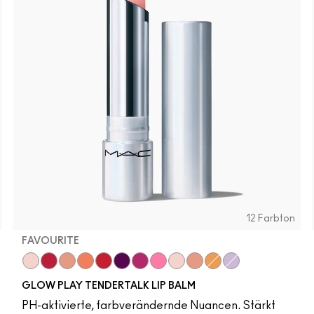
12 Farbton
FAVOURITE
Favourite
Banter
Introvert
Candid
Serve
Trick
Beyond
Photogenic
Smile
Baby Doll
Oops!
Vibe
GLOW PLAY TENDERTALK LIP BALM
PH-aktivierte, farbverändernde Nuancen. Stärkt