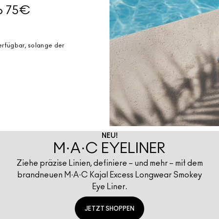
ab 75€
erfügbar, solange der
NEU!
M·A·C EYELINER
Ziehe präzise Linien, definiere – und mehr – mit dem
brandneuen M·A·C Kajal Excess Longwear Smokey
Eye Liner.
JETZT SHOPPEN