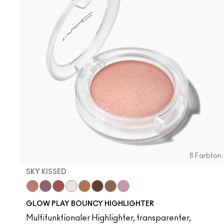
8 Farbton
SKY KISSED
Sky Kissed
Sunset Drizzle
Cloud Candy
Wind Chill
Cloudburst
GlowZone
Sepia Skies
Stratus
GLOW PLAY BOUNCY HIGHLIGHTER
Multifunktionaler Highlighter, transparenter,