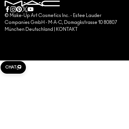
GESCHÄFTSBEDINGUNGEN
KONTAKTIERE DEN HERSTELLER
FÄLSCHUNG VON PRODUKTEN
© Make-Up Art Cosmetics Inc. - Estee Lauder
Companies GmbH - M·A·C, Domagkstrasse 10 80807
IMPRESSUM
München Deutschland |
KONTAKT
WEBSITE-COOKIES VERWALTEN
M·A·C LOVER
KLARNA
CHAT