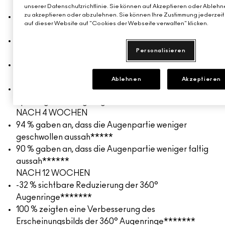
NACH EINER ANWENDUNG:
unserer Datenschutzrichtlinie. Sie können auf Akzeptieren oder Ablehne
zu akzeptieren oder abzulehnen. Sie können Ihre Zustimmung jederzeit 
Stärkt und repariert die Hautbarriere
auf dieser Website auf "Cookies der Webseite verwalten" klicken.
NACH EINER WOCHE
97 % gaben an, dass dieses Produkt half, dass das
Personalisieren
Augen-Make-up einfacher aufzutragen war**
96 % gaben an, dass die Augenpartie gesünder und
wacher aussah***
Ablehnen
Akzeptieren
93 % gaben an, dass dieses Produkt das Augen-Make-
up den ganzen Tag lang frisch hielt****
NACH 4 WOCHEN
94 % gaben an, dass die Augenpartie weniger
geschwollen aussah*****
90 % gaben an, dass die Augenpartie weniger faltig
aussah******
NACH 12 WOCHEN
-32 % sichtbare Reduzierung der 360°
Augenringe*******
100 % zeigten eine Verbesserung des
Erscheinungsbilds der 360° Augenringe*******