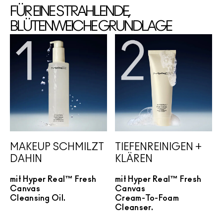
FÜR EINE STRAHLENDE,
BLÜTENWEICHE GRUNDLAGE
MAKEUP SCHMILZT
TIEFENREINIGEN +
DAHIN
KLÄREN
mit Hyper Real™ Fresh
mit Hyper Real™ Fresh
Canvas
Canvas
Cleansing Oil.
Cream-To-Foam
Cleanser.