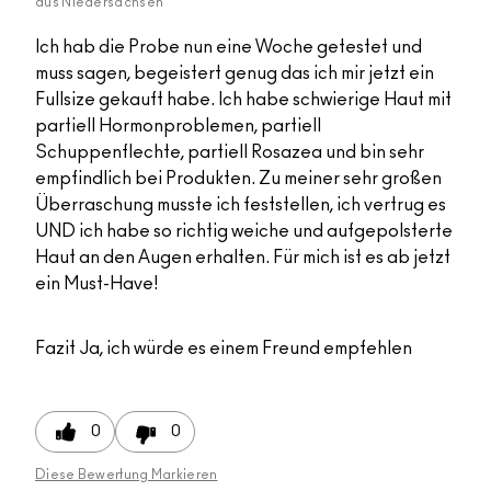
aus
Niedersachsen
Ich hab die Probe nun eine Woche getestet und
muss sagen, begeistert genug das ich mir jetzt ein
Fullsize gekauft habe. Ich habe schwierige Haut mit
partiell Hormonproblemen, partiell
Schuppenflechte, partiell Rosazea und bin sehr
empfindlich bei Produkten. Zu meiner sehr großen
Überraschung musste ich feststellen, ich vertrug es
UND ich habe so richtig weiche und aufgepolsterte
Haut an den Augen erhalten. Für mich ist es ab jetzt
ein Must-Have!
Fazit
Ja, ich würde es einem Freund empfehlen
0
0
Diese Bewertung Markieren