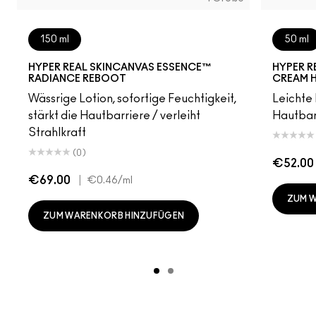
150 ml
50 ml
HYPER REAL SKINCANVAS ESSENCE™
HYPER R
RADIANCE REBOOT
CREAM 
Wässrige Lotion, sofortige Feuchtigkeit,
Leichte 
stärkt die Hautbarriere / verleiht
Hautbarr
Strahlkraft
(0)
€52.00
€69.00
|
€0.46
/ml
ZUM 
ZUM WARENKORB HINZUFÜGEN