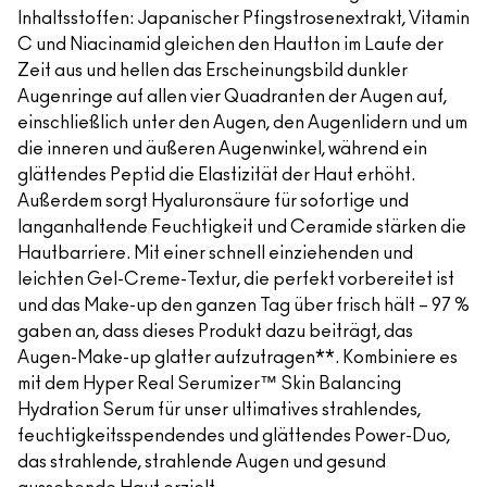
Inhaltsstoffen: Japanischer Pfingstrosenextrakt, Vitamin
C und Niacinamid gleichen den Hautton im Laufe der
Zeit aus und hellen das Erscheinungsbild dunkler
Augenringe auf allen vier Quadranten der Augen auf,
einschließlich unter den Augen, den Augenlidern und um
die inneren und äußeren Augenwinkel, während ein
glättendes Peptid die Elastizität der Haut erhöht.
Außerdem sorgt Hyaluronsäure für sofortige und
langanhaltende Feuchtigkeit und Ceramide stärken die
Hautbarriere. Mit einer schnell einziehenden und
leichten Gel-Creme-Textur, die perfekt vorbereitet ist
und das Make-up den ganzen Tag über frisch hält – 97 %
gaben an, dass dieses Produkt dazu beiträgt, das
Augen-Make-up glatter aufzutragen**. Kombiniere es
mit dem Hyper Real Serumizer™ Skin Balancing
Hydration Serum für unser ultimatives strahlendes,
feuchtigkeitsspendendes und glättendes Power-Duo,
das strahlende, strahlende Augen und gesund