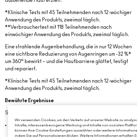
aussehende Haut erzielt.
*Klinische Tests mit 45 Teilnehmenden nach 12-wöchiger
Anwendung des Produkts, zweimal täglich.
**Verbrauchertest mit 118 Teilnehmenden nach
einwöchiger Anwendung des Produkts, zweimal täglich.
Eine strahlende Augenbehandlung, die in nur 12 Wochen
eine sichtbare Reduzierung von Augenringen um -32 %*
um 360° bewirkt – und die Hautbarriere glättet, festigt
und repariert.
*Klinische Tests mit 45 Teilnehmenden nach 12-wöchiger
Anwendung des Produkts, zweimal täglich.
Bewährte Ergebnisse
SOFORT:
Wir verwenden Cookies, um den Verkehr auf unserer Website zu analysie
100 % zeigten eine Verbesserung des
Inhalte, interessenbezogene Werbung und Inhalte von sozialen Plattfor
können Ihre Cookie-Einstellungen auswählen oder weitere Informatione
Feuchtigkeitsgehalts*
indem Sie auf Personalisieren klicken. Weitere Informationen erhalten 