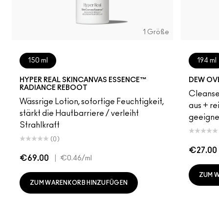
1 Größe
150 ml
194 ml
HYPER REAL SKINCANVAS ESSENCE™
DEW OVE
RADIANCE REBOOT
Cleanse
Wässrige Lotion, sofortige Feuchtigkeit,
aus + re
stärkt die Hautbarriere / verleiht
geeigne
Strahlkraft
(0)
€27.00
€69.00
|
€0.46
/ml
ZUM 
ZUM WARENKORB HINZUFÜGEN