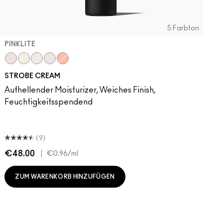
5 Farbton
PINKLITE
Pinklite
Goldlite
Bronzelite
Uvlite
Peachlite
STROBE CREAM
Aufhellender Moisturizer, Weiches Finish,
Feuchtigkeitsspendend
(9)
€48.00
|
€
€0.96
/ml
ZUM WARENKORB HINZUFÜGEN