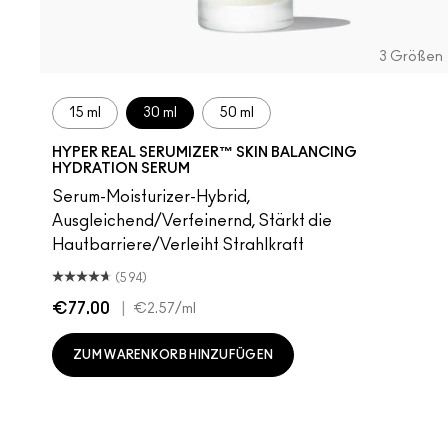
3 Größen
15 ml
30 ml
50 ml
HYPER REAL SERUMIZER™ SKIN BALANCING
HYDRATION SERUM
Serum-Moisturizer-Hybrid,
Ausgleichend/Verfeinernd, Stärkt die
Hautbarriere/Verleiht Strahlkraft
(594)
€77.00
|
€2.57
/ml
ZUM WARENKORB HINZUFÜGEN