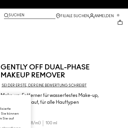
SUCHEN
0
FILIALE SUCHEN
ANMELDEN
GENTLY OFF DUAL-PHASE
MAKEUP REMOVER
SEI DER ERSTE, DER EINE BEWERTUNG SCHREIBT
Make-up-Entferner für wasserfestes Make-up,
beruhigt die Haut, für alle Hauttypen
geeignet
isierte
. Sie können
m Sie auf
€28.00
€0.28
/ml
100 ml