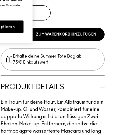
u akzeptieren
eser Website
100 ml
€28.00
ptieren
ZUM WARENKORB HINZUFÜGEN
Erhalte deine Summer Tote Bag ab
75€ Einkaufswert​
PRODUKTDETAILS
Ein Traum für deine Haut. Ein Albtraum für dein
Make-up. Öl und Wasser, kombiniert für eine
doppelte Wirkung mit diesen flüssigen Zwei-
Phasen-Make-up-Entfernern, die selbst die
hartnäckigste wasserfeste Mascara und lang