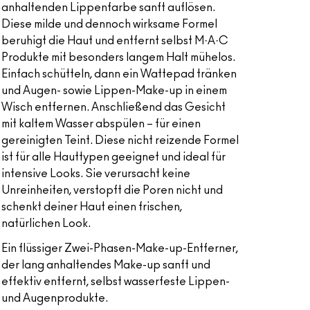
anhaltenden Lippenfarbe sanft auflösen.
Diese milde und dennoch wirksame Formel
beruhigt die Haut und entfernt selbst M·A·C
Produkte mit besonders langem Halt mühelos.
Einfach schütteln, dann ein Wattepad tränken
und Augen- sowie Lippen-Make-up in einem
Wisch entfernen. Anschließend das Gesicht
mit kaltem Wasser abspülen – für einen
gereinigten Teint. Diese nicht reizende Formel
ist für alle Hauttypen geeignet und ideal für
intensive Looks. Sie verursacht keine
Unreinheiten, verstopft die Poren nicht und
schenkt deiner Haut einen frischen,
natürlichen Look.
Ein flüssiger Zwei-Phasen-Make-up-Entferner,
der lang anhaltendes Make-up sanft und
effektiv entfernt, selbst wasserfeste Lippen-
und Augenprodukte.