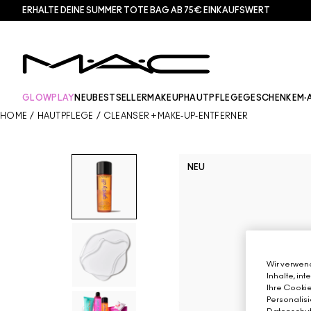
ERHALTE DEINE SUMMER TOTE BAG AB 75€ EINKAUFSWERT​
GLOWPLAY
NEU
BESTSELLER
MAKEUP
HAUTPFLEGE
GESCHENKE
M·
HOME
/
HAUTPFLEGE
/
CLEANSER + MAKE-UP-ENTFERNER
NEU
Wir verwend
Inhalte, in
Ihre Cookie
Personalisi