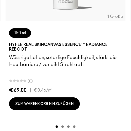
1 Größe
150 ml
HYPER REAL SKINCANVAS ESSENCE™ RADIANCE
REBOOT
Wässrige Lotion, sofortige Feuchtigkeit, stärkt die
Hautbarriere / verleiht Strahlkraft
(0)
€69.00
|
€0.46
/ml
ZUM WARENKORB HINZUFÜGEN