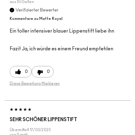
aus
St.Gallen
Verifizierter Bewerter
Kommentare zu Matte Royal
Ein toller intensiver blauer Lippenstift liebe ihn
Fazit
Ja, ich würde es einem Freund empfehlen
0
0
Diese Bewertung Markieren
SEHR SCHÖNER LIPPENSTIFT
Übermittelt
17/03/2023
von
Sarah