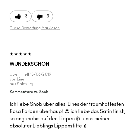
3
3
Diese Bewertung Markieren
WUNDERSCHÖN
Übermittelt
18/06/2019
von
Line
aus
Salzburg
Kommentare zu Snob
Ich liebe Snob über alles. Eines der traumhaftesten
Rosa Farben überhaupt 😍 ich liebe das Satin finish,
so angenehm auf den Lippen 👍 eines meiner
absoluter Lieblings Lippenstifte 💄