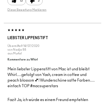
13
3
Diese Bewertung Markieren
LIEBSTER LIPPENSTIFT
Übermittelt
14/07/2020
von
Nadja 88
aus
Murtal
Kommentare zu Whirl
Mein liebster Lippenstift von Mac ist und bleibt
Whirl.....gefolgt von Yash, cream in coffee und
peach blossom 💕! Wunderschöne satte Farben.....
einfach TOP #macsuperstars
Fazit
Ja, ich würde es einem Freund empfehlen