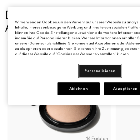
DAS KÖNNTE IHNEN
Wir verwenden Cookies, um den Verkehr auf unserer Website zu analysie
AUCH GEFALLEN
Inhalte, interessenbezogene Werbung und Inhalte von sozialen Plattfor
können Ihre Cookie-Einstellungen auswählen oder weitere Informatione
indem Sie auf Personalisieren klicken. Weitere Informationen erhalten 
unserer Datenschutzrichtlinie. Sie können auf Akzeptieren oder Ablehne
BEST SELLER
NEU
zu akzeptieren oder abzulehnen. Sie können Ihre Zustimmung jederzeit 
auf dieser Website auf "Cookies der Webseite verwalten" klicken.
Snob
CB96
Pony
Ch
Personalisieren
Ablehnen
Akzeptieren
14 Farbton