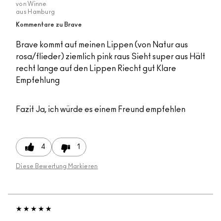
von
Winne
aus
Hamburg
Kommentare zu Brave
Brave kommt auf meinen Lippen (von Natur aus
rosa/flieder) ziemlich pink raus Sieht super aus Hält
recht lange auf den Lippen Riecht gut Klare
Empfehlung
Fazit
Ja, ich würde es einem Freund empfehlen
4
1
Diese Bewertung Markieren