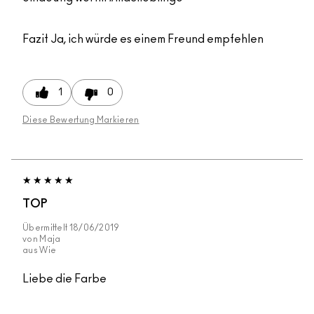
Fazit
Ja, ich würde es einem Freund empfehlen
1
0
Diese Bewertung Markieren
TOP
Übermittelt
18/06/2019
von
Maja
aus
Wie
Liebe die Farbe