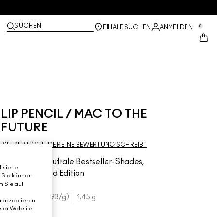
SUCHEN
0
FILIALE SUCHEN
ANMELDEN
LIP PENCIL / MAC TO THE
FUTURE
SEI DER ERSTE, DER EINE BEWERTUNG SCHREIBT
Brandneue neutrale Bestseller-Shades,
isierte
Cremig, Limited Edition
. Sie können
m Sie auf
€26.00
€17.93
/g
1.45 g
u akzeptieren
eser Website