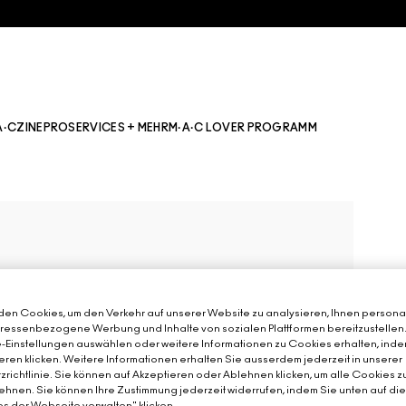
A·CZINE
PRO
SERVICES + MEHR
M·A·C LOVER PROGRAMM
en Cookies, um den Verkehr auf unserer Website zu analysieren, Ihnen personal
teressenbezogene Werbung und Inhalte von sozialen Plattformen bereitzustellen
-Einstellungen auswählen oder weitere Informationen zu Cookies erhalten, inde
eren klicken. Weitere Informationen erhalten Sie ausserdem jederzeit in unserer
richtlinie. Sie können auf Akzeptieren oder Ablehnen klicken, um alle Cookies z
hnen. Sie können Ihre Zustimmung jederzeit widerrufen, indem Sie unten auf di
s der Webseite verwalten" klicken.