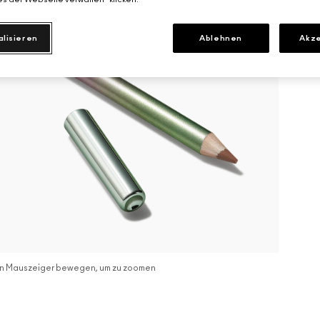
alisieren
Ablehnen
Akze
n Mauszeiger bewegen, um zu zoomen