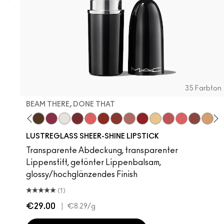
35 Farbton
BEAM THERE, DONE THAT
It's MAC
 It Up
's Yours
Gummy Bare
PDA
I Deserve This
Beam There, Done That
Surprise
Kissing Strangers
Like I Was Saying…
Local Celeb
Business Casual
Well, Well, Well…
Lady Bug
Sunny Vanilla
See Sheer
Oh, Goodie
Posh Pit
Party 
No
LUSTREGLASS SHEER-SHINE LIPSTICK
Transparente Abdeckung, transparenter
Lippenstift, getönter Lippenbalsam,
glossy/hochglänzendes Finish
(1)
€29.00
|
€8.29
/g