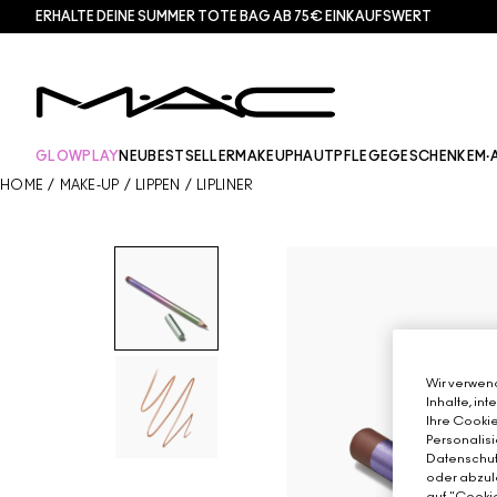
ERHALTE DEINE SUMMER TOTE BAG AB 75€ EINKAUFSWERT​
GLOWPLAY
NEU
BESTSELLER
MAKEUP
HAUTPFLEGE
GESCHENKE
M·
HOME
/
MAKE-UP
/
LIPPEN
/
LIPLINER
Wir verwend
Inhalte, in
Ihre Cookie
Personalisi
Datenschutz
oder abzule
auf "Cookie