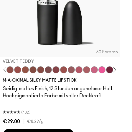
50 Farbton
VELVET TEDDY
Cximal
ove
da Sexy
Café Mocha
Velvet Teddy
Mull It To The Max
Taupe
Warm Teddy
Whirl
Soar
Twig Twist
Sweet Deal
Mehr
Get The Hint?
You Wouldn't Get It
Lipstick Snob
Candy Yum Yu
Captive Au
Diva
Mixe
S
M·A·CXIMAL SILKY MATTE LIPSTICK
Seidig-mattes Finish, 12 Stunden angenehmer Halt.
Hochpigmentierte Farbe mit voller Deckkraft
(102)
€29.00
|
€
€8.29
/g