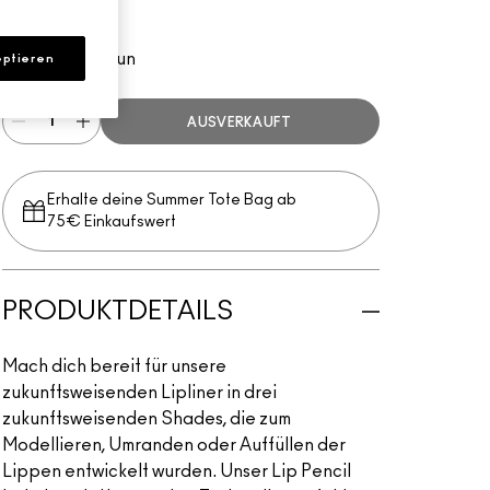
Hodgepodge
Neutrales Braun
ptieren
AUSVERKAUFT
Erhalte deine Summer Tote Bag ab
75€ Einkaufswert​
PRODUKTDETAILS
Mach dich bereit für unsere
zukunftsweisenden Lipliner in drei
zukunftsweisenden Shades, die zum
Modellieren, Umranden oder Auffüllen der
Lippen entwickelt wurden. Unser Lip Pencil