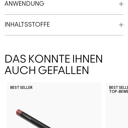
ANWENDUNG
INHALTSSTOFFE
DAS KÖNNTE IHNEN
AUCH GEFALLEN
BEST SELLER
BEST SELL
TOP-BEW
Snob
CB96
Pony
Ch