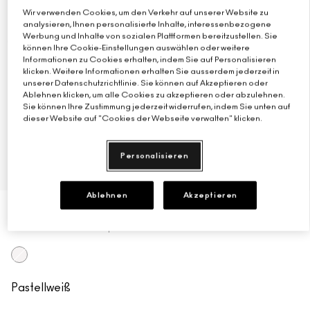
Wir verwenden Cookies, um den Verkehr auf unserer Website zu
Verstehe deinen M·A·C Foundation-Shade
Mini-M·A·C
ALLE PINSEL KAUFEN
analysieren, Ihnen personalisierte Inhalte, interessenbezogene
Werbung und Inhalte von sozialen Plattformen bereitzustellen. Sie
können Ihre Cookie-Einstellungen auswählen oder weitere
ALLE GESICHTSPRODUKTE SHOPPEN
ALLE AUGENPRODUKTE SHOPPEN
Informationen zu Cookies erhalten, indem Sie auf Personalisieren
klicken. Weitere Informationen erhalten Sie ausserdem jederzeit in
unserer Datenschutzrichtlinie. Sie können auf Akzeptieren oder
Ablehnen klicken, um alle Cookies zu akzeptieren oder abzulehnen.
Sie können Ihre Zustimmung jederzeit widerrufen, indem Sie unten auf
dieser Website auf "Cookies der Webseite verwalten" klicken.
Personalisieren
Ablehnen
Akzeptieren
€47.00
€3.13
/g
15 g
Shivering White
Pastellweiß