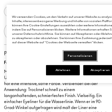
AUSVERKAUFT
Wir verwenden Cookies, um den Verkehr auf unserer Website zu analysie
Inhalte, interessenbezogene Werbung und Inhalte von sozialen Plattfor
können Ihre Cookie-Einstellungen auswählen oder weitere Informatione
Erhalte deine Summer Tote Bag ab 75€
indem Sie auf Personalisieren klicken. Weitere Informationen erhalten 
Einkaufswert​
unserer Datenschutzrichtlinie. Sie können auf Akzeptieren oder Ablehne
zu akzeptieren oder abzulehnen. Sie können Ihre Zustimmung jederzeit 
auf dieser Website auf "Cookies der Webseite verwalten" klicken.
PRODUKTDETAILS
Personalisieren
Fertigstellen:
Matt
Ablehnen
Akzeptieren
M·A·C Technakohl Liner ist ein mechanischer Eyeliner.
Unsere M·A·C Eyeliner-Formel ist weich und cremig und
hat eine intensive, satte Farbe. Verblendet bei der
Anwendung: Trocknet schnell zu einem
langanhaltenden, schmierfesten Finish. Vielseitig. Ein
einfacher Eyeliner für die Wasserlinie. Wenn er im 90-
Grad-Winkel aufgetragen wird malt der Liner eine