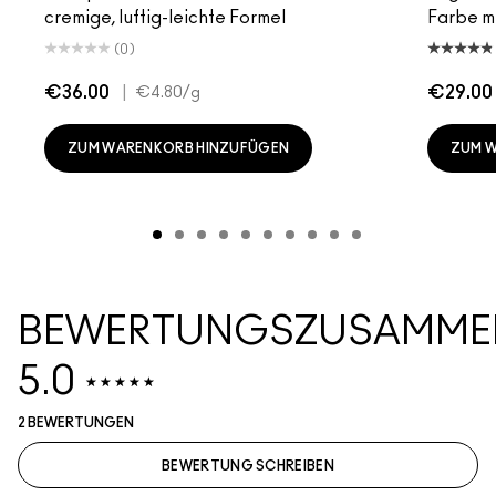
cremige, luftig-leichte Formel
Farbe mi
(0)
€36.00
|
€29.00
€4.80
/g
ZUM WARENKORB HINZUFÜGEN
ZUM 
BEWERTUNGSZUSAMME
5.0
2 BEWERTUNGEN
BEWERTUNG SCHREIBEN