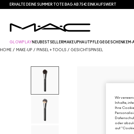
ERHALTE DEINE SUMMER TOTE BAG AB 75€ EINKAUFSWERT​
GLOWPLAY
NEU
BESTSELLER
MAKEUP
HAUTPFLEGE
GESCHENKE
M·
HOME
/
MAKE-UP
/
PINSEL + TOOLS
/
GESICHTSPINSEL
Wir verwend
Inhalte, in
Ihre Cookie
Personalisi
Datenschutz
oder abzule
auf "Cookie