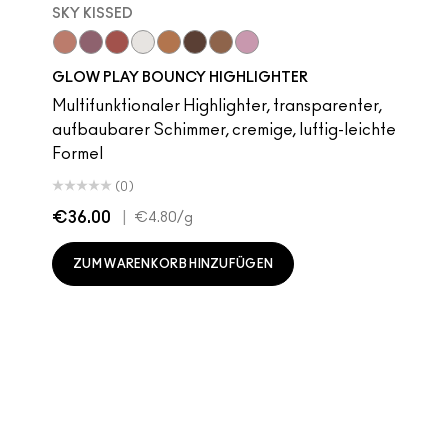
SKY KISSED
Sky Kissed
Sunset Drizzle
Cloud Candy
Wind Chill
Cloudburst
GlowZone
Sepia Skies
Stratus
Subcult
Stri
B
GLOW PLAY BOUNCY HIGHLIGHTER
Multifunktionaler Highlighter, transparenter,
aufbaubarer Schimmer, cremige, luftig-leichte
Formel
(0)
€36.00
|
€4.80
/g
ZUM WARENKORB HINZUFÜGEN