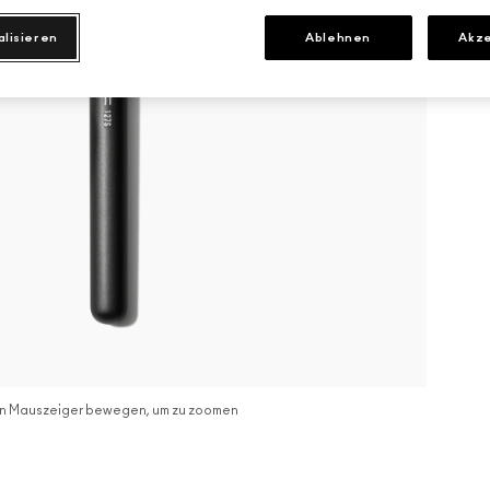
alisieren
Ablehnen
Akze
n Mauszeiger bewegen, um zu zoomen