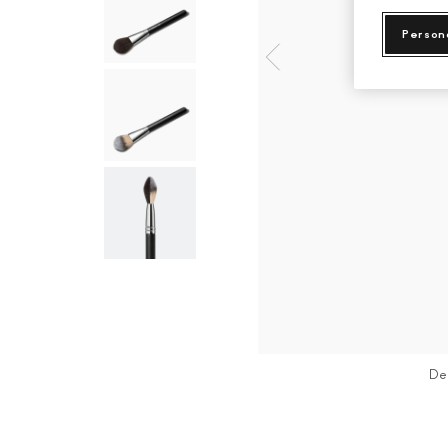
Person
De