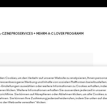
A·CZINE
PRO
SERVICES + MEHR
M·A·C LOVER PROGRAMM
en Cookies, um den Verkehr auf unserer Website zu analysieren, Ihnen personal
teressenbezogene Werbung und Inhalte von sozialen Plattformen bereitzustellen
-Einstellungen auswählen oder weitere Informationen zu Cookies erhalten, inde
eren klicken. Weitere Informationen erhalten Sie ausserdem jederzeit in unserer
richtlinie. Sie können auf Akzeptieren oder Ablehnen klicken, um alle Cookies z
hnen. Sie können Ihre Zustimmung jederzeit widerrufen, indem Sie unten auf di
s der Webseite verwalten" klicken.