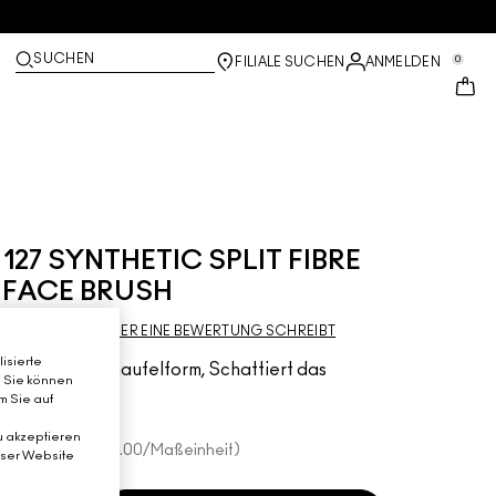
SUCHEN
0
FILIALE SUCHEN
ANMELDEN
127 SYNTHETIC SPLIT FIBRE
FACE BRUSH
SEI DER ERSTE, DER EINE BEWERTUNG SCHREIBT
isierte
Für Puder, Schaufelform, Schattiert das
. Sie können
Gesicht
m Sie auf
u akzeptieren
€54.00
€54.00
/Maßeinheit
eser Website