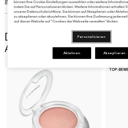
INHALTSSTOFFE
können Ihre Cookie-Einstellungen auswählen oder weitere Informatione
indem Sie auf Personalisieren klicken. Weitere Informationen erhalten 
unserer Datenschutzrichtlinie. Sie können auf Akzeptieren oder Ablehne
zu akzeptieren oder abzulehnen. Sie können Ihre Zustimmung jederzeit 
auf dieser Website auf "Cookies der Webseite verwalten" klicken.
DAS KÖNNTE IHNEN
Personalisieren
AUCH GEFALLEN
Ablehnen
Akzeptieren
NEU
BEST SELL
TOP-BEW