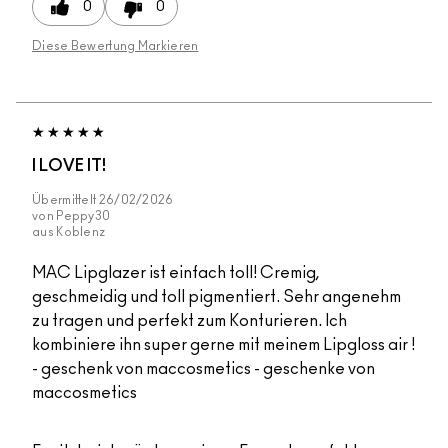
0
0
Diese Bewertung Markieren
I LOVE IT!
Übermittelt
26/02/2026
von
Peppy30
aus
Koblenz
MAC Lipglazer ist einfach toll! Cremig,
geschmeidig und toll pigmentiert. Sehr angenehm
zu tragen und perfekt zum Konturieren. Ich
kombiniere ihn super gerne mit meinem Lipgloss air !
- geschenk von maccosmetics - geschenke von
maccosmetics