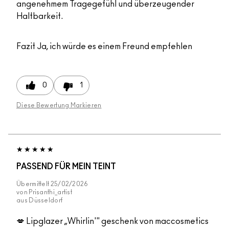
angenehmem Tragegefühl und überzeugender
Haltbarkeit.
Fazit
Ja, ich würde es einem Freund empfehlen
0
1
Diese Bewertung Markieren
PASSEND FÜR MEIN TEINT
Übermittelt
25/02/2026
von
Prisanthi_artist
aus
Düsseldorf
💋 Lipglazer „Whirlin'" geschenk von maccosmetics