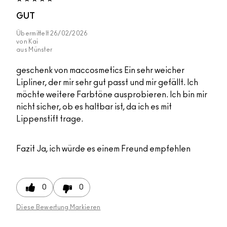
GUT
Übermittelt
26/02/2026
von
Kai
aus
Münster
geschenk von maccosmetics Ein sehr weicher
Lipliner, der mir sehr gut passt und mir gefällt. Ich
möchte weitere Farbtöne ausprobieren. Ich bin mir
nicht sicher, ob es haltbar ist, da ich es mit
Lippenstift trage.
Fazit
Ja, ich würde es einem Freund empfehlen
0
0
Diese Bewertung Markieren