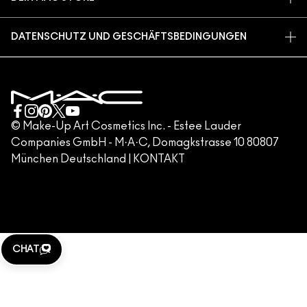
FAQ
M·A·C LOVER PROGRAMM
KARRIERE
STORE FINDEN
RÜCKSENDUNG UND UMTAUSCH
MAC PRO-MITGLIEDSCHAFT
DATENSCHUTZ UND GESCHÄFTSBEDINGUNGEN
MAKE-UP-SERVICES
VERSAND
TIERVERSUCHE
DATENSCHUTZRICHTLINIE
MAKE-UP-SERVICE BUCHEN
MEIN KONTO
NUTZUNGSBEDINGUNGEN
KUNDENSERVICE HOTLINE +498920194158
GESCHÄFTSBEDINGUNGEN
KONTAKTIERE DEN HERSTELLER
FÄLSCHUNG VON PRODUKTEN
© Make-Up Art Cosmetics Inc. - Estee Lauder
Companies GmbH - M·A·C, Domagkstrasse 10 80807
IMPRESSUM
München Deutschland |
KONTAKT
WEBSITE-COOKIES VERWALTEN
M·A·C LOVER
KLARNA
CHAT