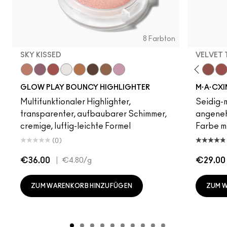
8 Farbton
SKY KISSED
VELVET
Sky Kissed
Unbothered
Sunset Drizzle
Dare Me
Cloud Candy
Hot Girl Pink
Wind Chill
Acting Natural
Cloudburst
Verve Swerve
GlowZone
Folio
Sepia Skies
Yash
Stratus
Cool Teddy
Iconic Photo
Bare M·A·Cximal
Honeylove
Kinda Sexy
Café Moc
Velvet
Mul
GLOW PLAY BOUNCY HIGHLIGHTER
M·A·CXI
Multifunktionaler Highlighter,
Seidig-m
transparenter, aufbaubarer Schimmer,
angeneh
cremige, luftig-leichte Formel
Farbe mi
(0)
€36.00
|
€29.00
€4.80
/g
ZUM WARENKORB HINZUFÜGEN
ZUM 