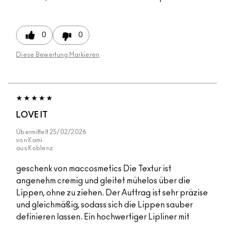
0
0
Diese Bewertung Markieren
LOVE IT
Übermittelt
25/02/2026
von
Kami
aus
Koblenz
geschenk von maccosmetics Die Textur ist
angenehm cremig und gleitet mühelos über die
Lippen, ohne zu ziehen. Der Auftrag ist sehr präzise
und gleichmäßig, sodass sich die Lippen sauber
definieren lassen. Ein hochwertiger Lipliner mit