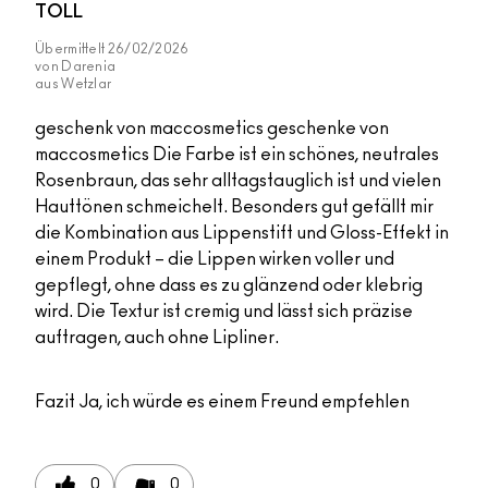
TOLL
Übermittelt
26/02/2026
von
Darenia
aus
Wetzlar
geschenk von maccosmetics geschenke von
maccosmetics Die Farbe ist ein schönes, neutrales
Rosenbraun, das sehr alltagstauglich ist und vielen
Hauttönen schmeichelt. Besonders gut gefällt mir
die Kombination aus Lippenstift und Gloss-Effekt in
einem Produkt – die Lippen wirken voller und
gepflegt, ohne dass es zu glänzend oder klebrig
wird. Die Textur ist cremig und lässt sich präzise
auftragen, auch ohne Lipliner.
Fazit
Ja, ich würde es einem Freund empfehlen
0
0