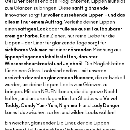
Gel Liner
bietet endlose Möglichkeiten, Lippen mühelos
zum Glänzen zu bringen. Diese
sanft glänzende
Innovation sorgt für
voller aussehende Lippen – und das
alles mit nur einem Auftrag
. Verleihe deinen Lippen
einen
saftigen Look
oder
fülle sie aus
mit
aufbaubarer
cremiger Farbe
. Kein Ziehen, nur reine Liebe für die
Lippen – der Liner für glänzende Tage sorgt für
sichtbares Volumen
mit einer
nährenden
Mischung aus
lippenpflegenden Inhaltsstoffen, darunter
Wiesenschaumkrautöl und Jojobaöl
. Die Möglichkeiten
für deinen Gloss-Look sind endlos – mit unseren
dreizehn dezenten glänzenden Nuancen
, die entwickelt
wurden, um deine Lippen-Looks zum Glänzen zu
bringen. Mit den NEUEN Ikonen, die die ganze Nacht
halten, und unseren legendärsten Shades wie
Velvet
Teddy, Candy Yum-Yum, Nightmoth
und
Lady Danger
kannst du zwischen zarten und wilden Looks wählen!
Ein weicher, glänzender Lip Liner, der die Lippen