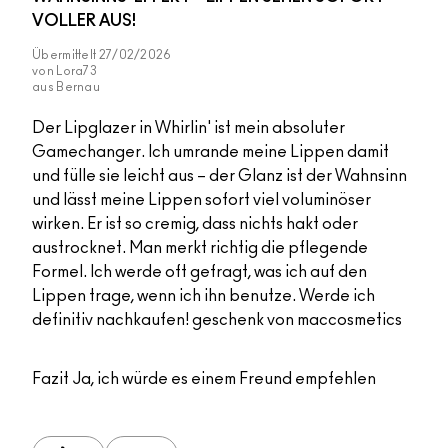
VOLLER AUS!
Übermittelt
27/02/2026
von
Lora73
aus
Bernau
Der Lipglazer in Whirlin' ist mein absoluter
Gamechanger. Ich umrande meine Lippen damit
und fülle sie leicht aus – der Glanz ist der Wahnsinn
und lässt meine Lippen sofort viel voluminöser
wirken. Er ist so cremig, dass nichts hakt oder
austrocknet. Man merkt richtig die pflegende
Formel. Ich werde oft gefragt, was ich auf den
Lippen trage, wenn ich ihn benutze. Werde ich
definitiv nachkaufen! geschenk von maccosmetics
Fazit
Ja, ich würde es einem Freund empfehlen