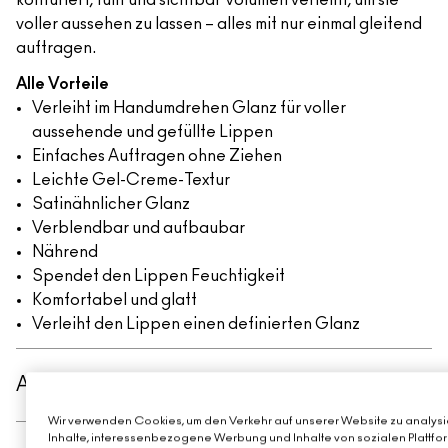
konturiert, füllt und sichtbar Volumen verleiht, um sie
voller aussehen zu lassen – alles mit nur einmal gleitend
auftragen.
Alle Vorteile
Verleiht im Handumdrehen Glanz für voller
aussehende und gefüllte Lippen
Einfaches Auftragen ohne Ziehen
Leichte Gel-Creme-Textur
Satinähnlicher Glanz
Verblendbar und aufbaubar
Nährend
Spendet den Lippen Feuchtigkeit
Komfortabel und glatt
Verleiht den Lippen einen definierten Glanz
ANWENDUNG
Wir verwenden Cookies, um den Verkehr auf unserer Website zu analysie
Inhalte, interessenbezogene Werbung und Inhalte von sozialen Plattfor