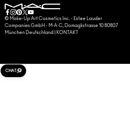
KUNDENSERVICE HOTLINE +498920194158
GESCHÄFTSBEDINGUNGEN
KONTAKTIERE DEN HERSTELLER
FÄLSCHUNG VON PRODUKTEN
© Make-Up Art Cosmetics Inc. - Estee Lauder
Companies GmbH - M·A·C, Domagkstrasse 10 80807
IMPRESSUM
München Deutschland |
KONTAKT
WEBSITE-COOKIES VERWALTEN
M·A·C LOVER
KLARNA
CHAT