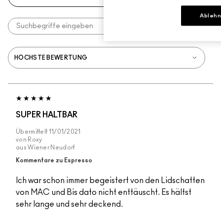
Ableh
SUPER HALTBAR
Übermittelt
11/01/2021
von
Roxy
aus
Wiener Neudorf
Kommentare zu Espresso
Ich war schon immer begeistert von den Lidschatten
von MAC und Bis dato nicht enttäuscht. Es hältst
sehr lange und sehr deckend.