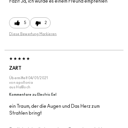
Fazit
Ja, ich würde es einem Freund empfehlen
5
2
Diese Bewertung Markieren
ZART
Übermittelt
04/01/2021
von
apollonia
aus
Haßloch
Kommentare zu Electric Eel
ein Traum, der die Augen und Das Herz zum
Strahlen bringt