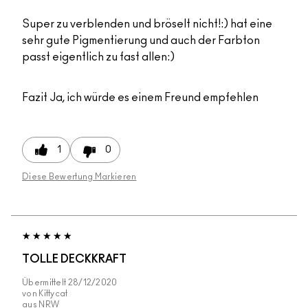
Super zu verblenden und bröselt nicht!:) hat eine
sehr gute Pigmentierung und auch der Farbton
passt eigentlich zu fast allen:)
Fazit
Ja, ich würde es einem Freund empfehlen
1
0
Diese Bewertung Markieren
TOLLE DECKKRAFT
Übermittelt
28/12/2020
von
Kittycat
aus
NRW