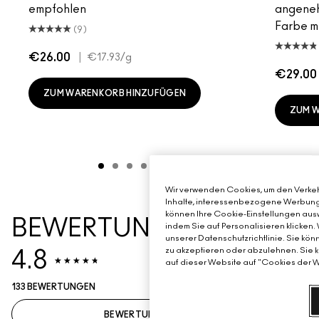
empfohlen
angeneh
Farbe mi
(9)
€26.00
|
€17.93
/g
€29.00
ZUM WARENKORB HINZUFÜGEN
ZUM 
Wir verwenden Cookies, um den Verkehr
Inhalte, interessenbezogene Werbung u
können Ihre Cookie-Einstellungen ausw
BEWERTUNGSZUSAMME
indem Sie auf Personalisieren klicken.
unserer Datenschutzrichtlinie. Sie kön
zu akzeptieren oder abzulehnen. Sie k
4.8
auf dieser Website auf "Cookies der W
133 BEWERTUNGEN
BEWERTUNG SCHREIBEN