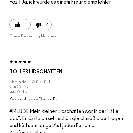
Fazit
Ja, ich würde es einem Freund empfehlen
1
2
Diese Bewertung Markieren
TOLLER LIDSCHATTEN
Übermittelt
02/01/2021
von
Conny
aus
Wittlich
Kommentare zu Electric Eel
#MLBDE Mein kleiner Lidschatten war in der"little
box". Er lässt sich sehr schön gleichmäßig auftragen
und hält sehr lange. Auf jeden Fall eine
Kaufempfehlung.