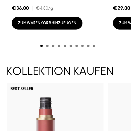
€36.00
|
€29.00
€4.80
/g
ZUM WARENKORB HINZUFÜGEN
ZUM 
KOLLEKTION KAUFEN
BEST SELLER