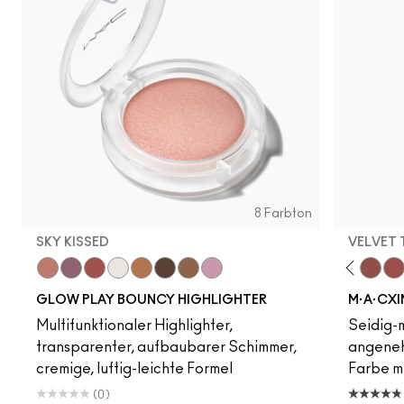
8 Farbton
SKY KISSED
VELVET
Sky Kissed
Acting Natural
Sunset Drizzle
Unbothered
Cloud Candy
Dare Me
Wind Chill
Hot Girl Pink
Cloudburst
Verve Swerve
GlowZone
Folio
Sepia Skies
Yash
Stratus
Cool Teddy
Iconic Photo
Bare M·A·Cximal
Honeylove
Kinda Sexy
Café Moc
Velvet
Mul
GLOW PLAY BOUNCY HIGHLIGHTER
M·A·CXI
Multifunktionaler Highlighter,
Seidig-m
transparenter, aufbaubarer Schimmer,
angeneh
cremige, luftig-leichte Formel
Farbe mi
(0)