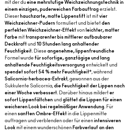
mit der du
eine mehrstufige Weichzeichnungstechnik in
einem einzigen, puderweichen Farbauftrag
erzielst.
Dieser
hauchzarte, matte Lippenstift
ist mit
vier
Weichzeichner-Pudern
formuliert und bietet
den
perfekten Weichzeichner-Effekt
von
leichter, matter
Farbe
mit
transparenter bis mittlerer aufbaubarer
Deckkraft
und
10 Stunden lang anhaltender
Feuchtigkeit
. Diese
angenehme, lippenfreundliche
Formel wurde
für sofortige, ganztägige und lang
anhaltende Feuchtigkeitsversorgung
entwickelt und
spendet sofort 54 % mehr Feuchtigkeit
*, während
Salicornia-herbacea-Extrakt
, gewonnen aus der
Sukkulente Salicornia,
die Feuchtigkeit der Lippen nach
einer Woche verbessert
. Darüber hinaus mildert
er
sofort Lippenfältchen
und
glättet die Lippen für einen
weicheren Look bei regelmäßiger Anwendung
. Für
einen
sanften Ombre-Effekt
in die Lippenmitte
auftragen und verblenden oder für einen
intensiveren
Look
mit einem wunderschönen
Farbverlauf an den