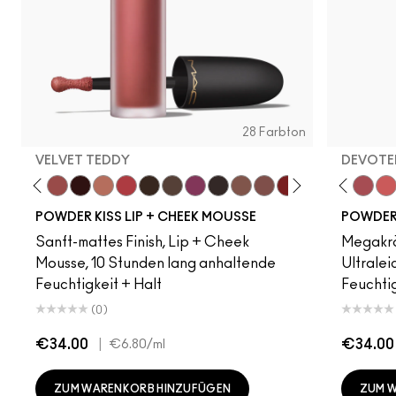
28 Farbton
VELVET TEDDY
DEVOTED
amsicle
Date Night
Mull It Over
Velvet Teddy
Pretty Pleats!
Warm Hug
A Little Tamed
Chestnut
Buffiest
Something Borrowed
Rekindled
Taken
Over The Taupe
Ruby New
Rhythm 'N' Roses
Mull It Over
Pink Roses
Over the Tau
Fashion Em
Sweet Ci
Make It
Stay C
Rub
Sh
POWDER KISS LIP + CHEEK MOUSSE
POWDER 
Sanft-mattes Finish, Lip + Cheek
Megakrä
Mousse, 10 Stunden lang anhaltende
Ultralei
Feuchtigkeit + Halt
Feuchti
(0)
€34.00
|
€34.00
€6.80
/ml
ZUM WARENKORB HINZUFÜGEN
ZUM 