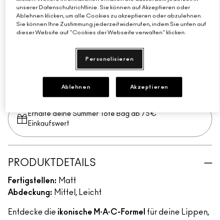
Mandarin O
Big Promotion
Mull It Over
Taken
Good For You
Marrakesh-Mere
Girls Weekend
unserer Datenschutzrichtlinie. Sie können auf Akzeptieren oder
Ablehnen klicken, um alle Cookies zu akzeptieren oder abzulehnen.
Neutrales kühles Beige
EINFACH AUSPROBIEREN
Sie können Ihre Zustimmung jederzeit widerrufen, indem Sie unten auf
dieser Website auf "Cookies der Webseite verwalten" klicken.
BE MY BRIDESMAID
Personalisieren
ZUM WARENKORB HINZUFÜGEN
Ablehnen
Akzeptieren
Erhalte deine Summer Tote Bag ab 75€
Einkaufswert​
PRODUKTDETAILS
Fertigstellen:
Matt
Abdeckung:
Mittel, Leicht
Entdecke die
ikonische M·A·C-Formel
für deine Lippen,