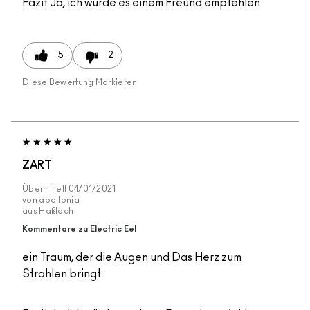
Fazit
Ja, ich würde es einem Freund empfehlen
5
2
Diese Bewertung Markieren
ZART
Übermittelt
04/01/2021
von
apollonia
aus
Haßloch
Kommentare zu Electric Eel
ein Traum, der die Augen und Das Herz zum
Strahlen bringt