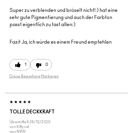
Super zu verblenden und bröselt nicht!:) hat eine
sehr gute Pigmentierung und auch der Farbton
passt eigentlich zu fast allen:)
Fazit
Ja, ich würde es einem Freund empfehlen
1
0
Diese Bewertung Markieren
TOLLE DECKKRAFT
Übermittelt
28/12/2020
von
Kittycat
aus
NRW