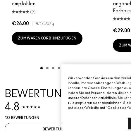
empfohlen
angeneh
Farbe mi
(9)
€26.00
|
€17.93
/g
€29.00
ZUM WARENKORB HINZUFÜGEN
ZUM 
Wir verwenden Cookies, um den Verkehr
Inhalte, interessenbezogene Werbung u
können Ihre Cookie-Einstellungen ausw
BEWERTUNGSZUSAMME
indem Sie auf Personalisieren klicken.
unserer Datenschutzrichtlinie. Sie kön
zu akzeptieren oder abzulehnen. Sie k
4.8
auf dieser Website auf "Cookies der W
133 BEWERTUNGEN
BEWERTUNG SCHREIBEN