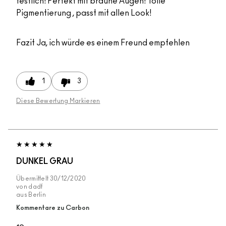
festlich! Perfekt mit braune Augen! Tolle
Pigmentierung , passt mit allen Look!
Fazit
Ja, ich würde es einem Freund empfehlen
1
3
Diese Bewertung Markieren
DUNKEL GRAU
Übermittelt
30/12/2020
von
dadf
aus
Berlin
Kommentare zu Carbon