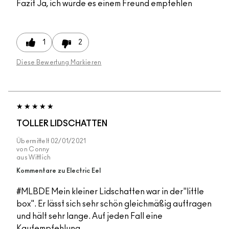
Fazit
Ja, ich würde es einem Freund empfehlen
1
2
Diese Bewertung Markieren
TOLLER LIDSCHATTEN
Übermittelt
02/01/2021
von
Conny
aus
Wittlich
Kommentare zu Electric Eel
#MLBDE Mein kleiner Lidschatten war in der"little
box". Er lässt sich sehr schön gleichmäßig auftragen
und hält sehr lange. Auf jeden Fall eine
Kaufempfehlung.