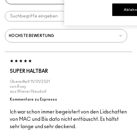
Ableh
SUPER HALTBAR
Übermittelt
11/01/2021
von
Roxy
aus
Wiener Neudorf
Kommentare zu Espresso
Ich war schon immer begeistert von den Lidschatten
von MAC und Bis dato nicht enttäuscht. Es hältst
sehr lange und sehr deckend.