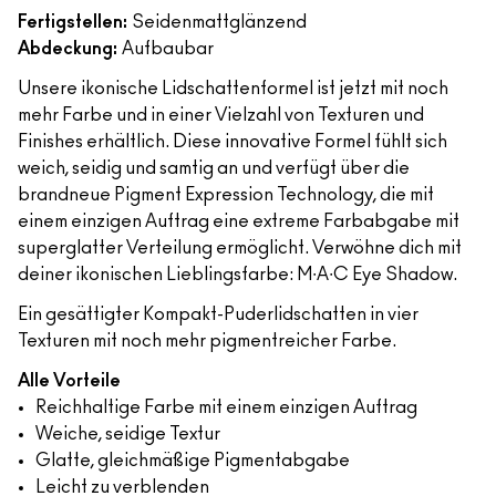
Fertigstellen:
Seidenmattglänzend
Abdeckung:
Aufbaubar
Unsere ikonische Lidschattenformel ist jetzt mit noch
mehr Farbe und in einer Vielzahl von Texturen und
Finishes erhältlich. Diese innovative Formel fühlt sich
weich, seidig und samtig an und verfügt über die
brandneue Pigment Expression Technology, die mit
einem einzigen Auftrag eine extreme Farbabgabe mit
superglatter Verteilung ermöglicht. Verwöhne dich mit
deiner ikonischen Lieblingsfarbe: M∙A∙C Eye Shadow.
Ein gesättigter Kompakt-Puderlidschatten in vier
Texturen mit noch mehr pigmentreicher Farbe.
Alle Vorteile
Reichhaltige Farbe mit einem einzigen Auftrag
Weiche, seidige Textur
Glatte, gleichmäßige Pigmentabgabe
Leicht zu verblenden