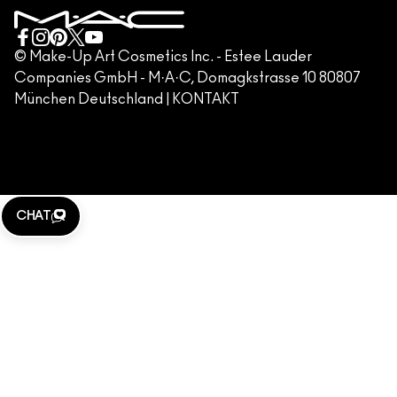
KUNDENSERVICE HOTLINE +498920194158
GESCHÄFTSBEDINGUNGEN
KONTAKTIERE DEN HERSTELLER
FÄLSCHUNG VON PRODUKTEN
© Make-Up Art Cosmetics Inc. - Estee Lauder
Companies GmbH - M·A·C, Domagkstrasse 10 80807
IMPRESSUM
München Deutschland |
KONTAKT
WEBSITE-COOKIES VERWALTEN
M·A·C LOVER
KLARNA
CHAT