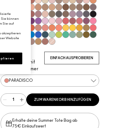
Gesso
Vex
Shroom
Blanc Type
Brown Script
Brulé
Nylon
Malt
L.E.S. Artiste
Omega
Ricepaper
All That Glitters
Grain
Motif!
Naked Lunch
Honey Lust
Natural Wilderness
Tempting
Tete-A-Tint
Sandstone
Charcoal Brown
Soba
Soft Brown
Wedge
Cork
Texture
Embark
Satin Taupe
isierte
. Sie können
Espresso
Brun
Swiss Chocolate
Royal Rendezvous
Finjan
Haux
Cozy Grey
Coquette
Print
Club
Shale
Scene
Greystone
Carbon
m Sie auf
Nude Model
Sketch
Starry Night
Power To The Purple
Darkroom
Stars 'N' Rockets
#Humblebrag
Yogurt
Girlie
In Living Pink
Rose Before Bros
Libra
Cranberry
Sushi Flower
u akzeptieren
Samoa Silk
Shell Peach
Coral
Tutu Good
Red Brick
Expensive Pink
Paradisco
Rule
Suspiciously Sweet
Memories of Space
Chrome Yellow
If It Ain't Baroque
Marsh
Ruddy
eser Website
Haute Sauce
Shady Santa
Cobalt
Tilt
Triennial Wave
In the Shadows
Stormwatch
Mint Condition
What's The WIFI?
New Crop
Steamy
Humid
Mo' Money Mo' Prob
That's Showbiz B
Jingle Ball Bronze
Coppering
Woodwinked
Mulch
Sable
Amber Lights
Antiqued
Orb
Leuchtendes
EINFACH AUSPROBIEREN
ptieren
Korallenrosa mit
Perlmuttschimmer
PARADISCO
ZUM WARENKORB HINZUFÜGEN
Erhalte deine Summer Tote Bag ab
75€ Einkaufswert​