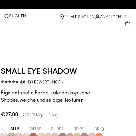
SUCHEN
0
FILIALE SUCHEN
ANMELDEN
SMALL EYE SHADOW
4.8
133 BEWERTUNGEN
Pigmentreiche Farbe, kaleidoskopische
Shades, weiche und seidige Texturen
€27.00
€18.00
/g
1.5 g
ALLE
WEISS
SILBER
BEIGE
BRAUN
GELB