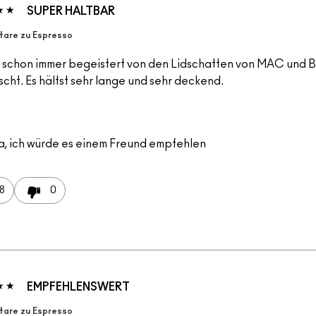
SUPER HALTBAR
are zu Espresso
r schon immer begeistert von den Lidschatten von MAC und Bi
cht. Es hältst sehr lange und sehr deckend.
a, ich würde es einem Freund empfehlen
8
0
EMPFEHLENSWERT
are zu Espresso