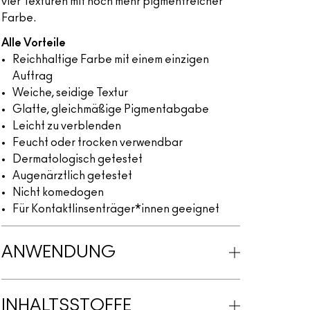
vier Texturen mit noch mehr pigmentreicher
Farbe.
Alle Vorteile
Reichhaltige Farbe mit einem einzigen
Auftrag
Weiche, seidige Textur
Glatte, gleichmäßige Pigmentabgabe
Leicht zu verblenden
Feucht oder trocken verwendbar
Dermatologisch getestet
Augenärztlich getestet
Nicht komedogen
Für Kontaktlinsenträger*innen geeignet
ANWENDUNG
INHALTSSTOFFE