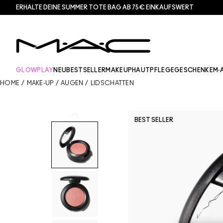
ERHALTE DEINE SUMMER TOTE BAG AB 75€ EINKAUFSWERT​
GLOWPLAY
NEU
BESTSELLER
MAKEUP
HAUTPFLEGE
GESCHENKE
M·
HOME
/
MAKE-UP
/
AUGEN
/
LIDSCHATTEN
BEST SELLER