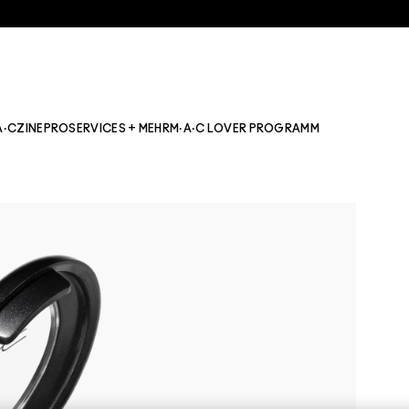
A·CZINE
PRO
SERVICES + MEHR
M·A·C LOVER PROGRAMM