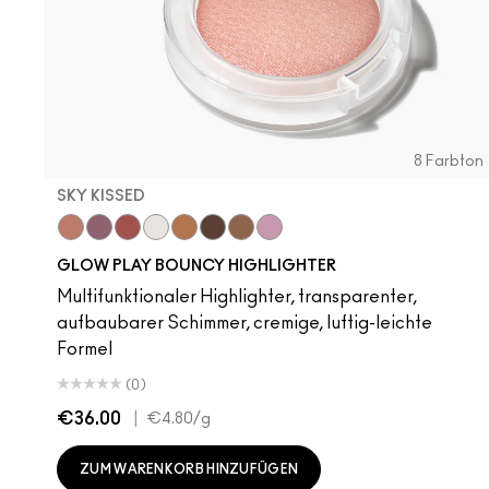
8 Farbton
SKY KISSED
Sky Kissed
Sunset Drizzle
Cloud Candy
Wind Chill
Cloudburst
GlowZone
Sepia Skies
Stratus
Subcult
Stri
B
GLOW PLAY BOUNCY HIGHLIGHTER
Multifunktionaler Highlighter, transparenter,
aufbaubarer Schimmer, cremige, luftig-leichte
Formel
(0)
€36.00
|
€4.80
/g
ZUM WARENKORB HINZUFÜGEN