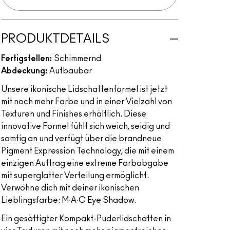
PRODUKTDETAILS
Fertigstellen:
Schimmernd
Abdeckung:
Aufbaubar
Unsere ikonische Lidschattenformel ist jetzt
mit noch mehr Farbe und in einer Vielzahl von
Texturen und Finishes erhältlich. Diese
innovative Formel fühlt sich weich, seidig und
samtig an und verfügt über die brandneue
Pigment Expression Technology, die mit einem
einzigen Auftrag eine extreme Farbabgabe
mit superglatter Verteilung ermöglicht.
Verwöhne dich mit deiner ikonischen
Lieblingsfarbe: M∙A∙C Eye Shadow.
Ein gesättigter Kompakt-Puderlidschatten in