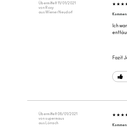
Übermittelt
11/01/2021
von
Roxy
aus
Wiener Neudorf
Komment
Ich wa
enttäus
Fazit
J
Übermittelt
08/01/2021
von
supermaus
aus
Lörrach
Komment