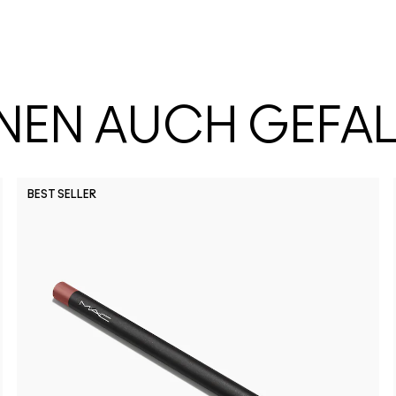
HNEN AUCH GEFA
BEST SELLER
It's Yours
Local
Pa