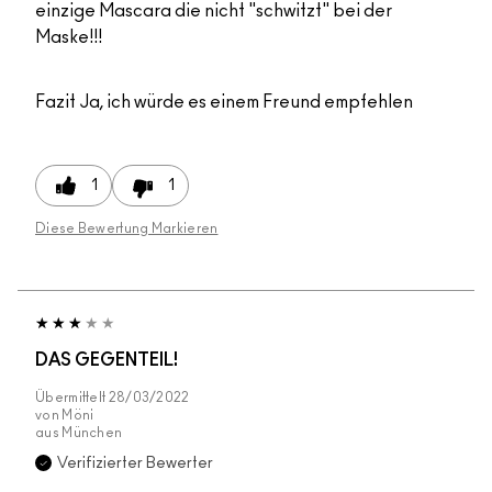
einzige Mascara die nicht "schwitzt" bei der
Maske!!!
Fazit
Ja, ich würde es einem Freund empfehlen
1
1
Diese Bewertung Markieren
DAS GEGENTEIL!
Übermittelt
28/03/2022
von
Möni
aus
München
Verifizierter Bewerter