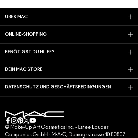
ÜBER MAC
UNSERE STORY
ONLINE-SHOPPING
ARTISTRY
MEIN KONTO
MAC VIVA GLAM
BENÖTIGST DU HILFE?
REGISTRIERE DICH FÜR DEN NEWSLETTER
BACK TO M·A·C
MEINE BESTELLUNG VERFOLGEN
ANGEBOTE
NACHHALTIGE SCHÖNHEIT
DEIN MAC STORE
FAQ
M·A·C LOVER PROGRAMM
KARRIERE
STORE FINDEN
RÜCKSENDUNG UND UMTAUSCH
MAC PRO-MITGLIEDSCHAFT
DATENSCHUTZ UND GESCHÄFTSBEDINGUNGEN
MAKE-UP-SERVICES
VERSAND
TIERVERSUCHE
DATENSCHUTZRICHTLINIE
MAKE-UP-SERVICE BUCHEN
MEIN KONTO
NUTZUNGSBEDINGUNGEN
KUNDENSERVICE HOTLINE +498920194158
GESCHÄFTSBEDINGUNGEN
KONTAKTIERE DEN HERSTELLER
FÄLSCHUNG VON PRODUKTEN
© Make-Up Art Cosmetics Inc. - Estee Lauder
Companies GmbH - M·A·C, Domagkstrasse 10 80807
IMPRESSUM