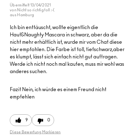
Übermittelt
13/04/2021
von
Nicht so richtig toll :-(
aus
Hamburg
Ich bin enttäuscht, wollte eigentlich die
Haut&Naughty Mascara in schwarz, aber da die
nicht mehr erhältlich ist, wurde mir vom Chat diese
hier empfohlen. Die Farbe ist toll, tiefschwarz,aber
es klumpt, lässt sich einfach nicht gut auftragen.
Werde ich nicht noch mal kaufen, muss mir wohl was
anderes suchen.
Fazit
Nein, ich würde es einem Freund nicht
empfehlen
9
0
Diese Bewertung Markieren