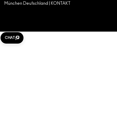
München Deutschland |
KONTAKT
WEBSITE-COOKIES VERWALTEN
M·A·C LOVER
KLARNA
CHAT