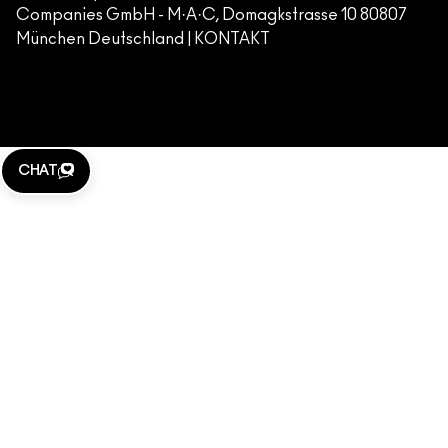
Companies GmbH - M·A·C, Domagkstrasse 10 80807
IMPRESSUM
München Deutschland |
KONTAKT
WEBSITE-COOKIES VERWALTEN
M·A·C LOVER
KLARNA
CHAT