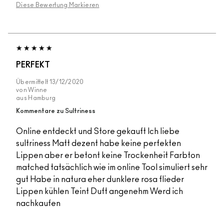
Diese Bewertung Markieren
PERFEKT
Übermittelt
13/12/2020
von
Winne
aus
Hamburg
Kommentare zu Sultriness
Online entdeckt und Store gekauft Ich liebe
sultriness Matt dezent habe keine perfekten
Lippen aber er betont keine Trockenheit Farbton
matched tatsächlich wie im online Tool simuliert sehr
gut Habe in natura eher dunklere rosa flieder
Lippen kühlen Teint Duft angenehm Werd ich
nachkaufen