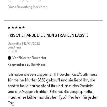
Diese Bewertung Markieren
FRISCHE FARBE DIE EINEN STRAHLEN LÄSST.
Übermittelt
12/01/2022
von
Anna
aus
DE
Verifizierter Bewerter
Kommentare zu Sultriness
Ich habe diesen Lippenstift Powder Kiss/Sultriness
für meine Mutter (63) gekauft und sie liebt ihn, die
sanfte helle Farbe steht ihr und lässt das Gesicht
und die Augen strahlen. (Blond, Blauäugig, helle
Haut, eher kühler nordischer Typ). Perfekt für jeden
Tag.