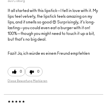
aus
Coburg
It all started with this lipstick—I fell in love with it. My
lips feel velvety, the lipstick feels amazing on my
lips, and it smells so good 😍 Surprisingly, it's long-
lasting—you could even eat a burger with it on!
100%—though you might need to touch it up a bit,
but that's no big deal.
Fazit
Ja, ich würde es einem Freund empfehlen
0
0
Diese Bewertung Markieren