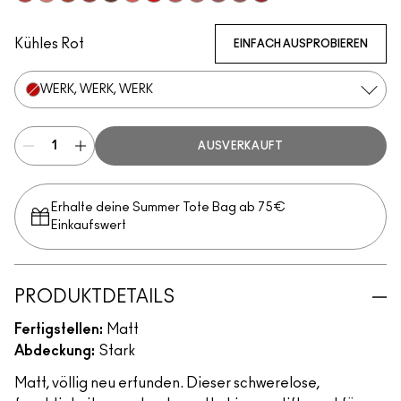
Stay Curious
Reverence
Marrakesh-Mere
Dubonnet Buzz
Turn To The Left
Sheer Outrage
You're Buggin', Lady
Brickthrough
Teddy 2.0
Kinda Soar-Ta
Healthy, Wealthy, And Thr
Ruby New
Kühles Rot
EINFACH AUSPROBIEREN
WERK, WERK, WERK
AUSVERKAUFT
Erhalte deine Summer Tote Bag ab 75€
Einkaufswert​
PRODUKTDETAILS
Fertigstellen:
Matt
Abdeckung:
Stark
Matt, völlig neu erfunden. Dieser schwerelose,