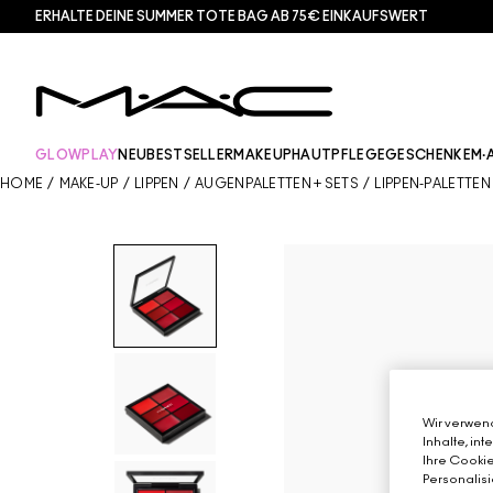
ERHALTE DEINE SUMMER TOTE BAG AB 75€ EINKAUFSWERT​
GLOWPLAY
NEU
BESTSELLER
MAKEUP
HAUTPFLEGE
GESCHENKE
M·
HOME
/
MAKE-UP
/
LIPPEN
/
AUGENPALETTEN + SETS
/
LIPPEN-PALETTEN
Wir verwend
Inhalte, in
Ihre Cookie
Personalisi