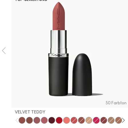
50 Farbton
VELVET TEDDY
Velvet Teddy
Warm Teddy
Mehr
You Wouldn't Get It
Diva
Red Rock
Flamingo
Dare Me
Unbothered
Acting Natural
Hot Girl Pink
Verve Swerv
Folio
Yash
Co