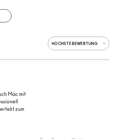
sch Mäc mit
ssionell
perfekt zum