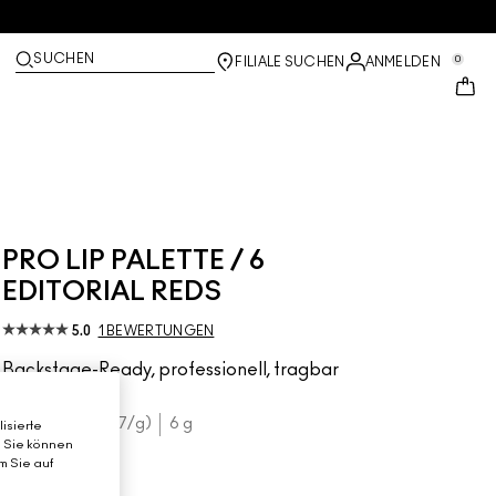
SUCHEN
0
FILIALE SUCHEN
ANMELDEN
PRO LIP PALETTE / 6
EDITORIAL REDS
5.0
1 BEWERTUNGEN
Backstage-Ready, professionell, tragbar
€49.00
€8.17
/g
6 g
isierte
. Sie können
m Sie auf