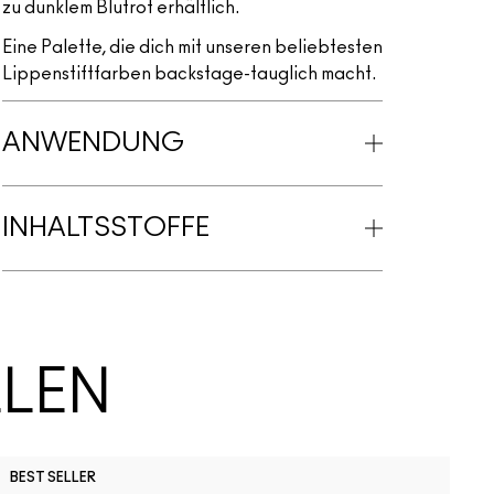
zu dunklem Blutrot erhältlich.
Eine Palette, die dich mit unseren beliebtesten
Lippenstiftfarben backstage-tauglich macht.
ANWENDUNG
INHALTSSTOFFE
LLEN
B
BEST SELLER
N