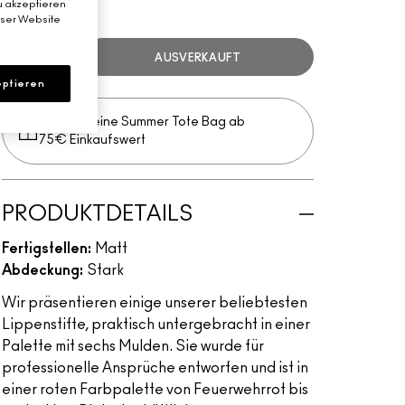
MULTI
u akzeptieren
eser Website
AUSVERKAUFT
ptieren
Erhalte deine Summer Tote Bag ab
75€ Einkaufswert​
PRODUKTDETAILS
Fertigstellen:
Matt
Abdeckung:
Stark
Wir präsentieren einige unserer beliebtesten
Lippenstifte, praktisch untergebracht in einer
Palette mit sechs Mulden. Sie wurde für
professionelle Ansprüche entworfen und ist in
einer roten Farbpalette von Feuerwehrrot bis