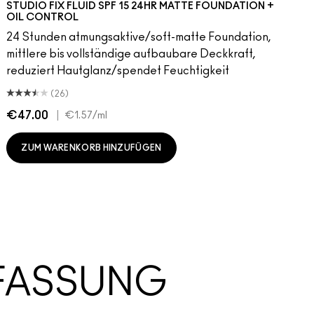
STUDIO FIX FLUID SPF 15 24HR MATTE FOUNDATION +
OIL CONTROL
24 Stunden atmungsaktive/soft-matte Foundation,
mittlere bis vollständige aufbaubare Deckkraft,
reduziert Hautglanz/spendet Feuchtigkeit
(26)
€47.00
|
€
€1.57
/ml
ZUM WARENKORB HINZUFÜGEN
FASSUNG