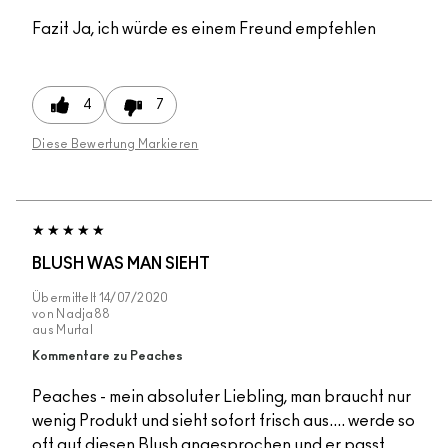
Fazit
Ja, ich würde es einem Freund empfehlen
4
7
Diese Bewertung Markieren
BLUSH WAS MAN SIEHT
Übermittelt
14/07/2020
von
Nadja88
aus
Murtal
Kommentare zu Peaches
Peaches - mein absoluter Liebling, man braucht nur
wenig Produkt und sieht sofort frisch aus.... werde so
oft auf diesen Blush angesprochen und er passt