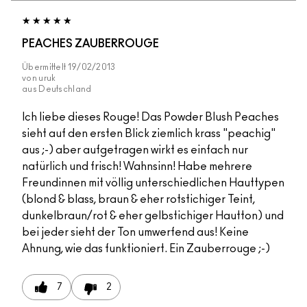
PEACHES ZAUBERROUGE
Übermittelt
19/02/2013
von
uruk
aus
Deutschland
Ich liebe dieses Rouge! Das Powder Blush Peaches
sieht auf den ersten Blick ziemlich krass "peachig"
aus ;-) aber aufgetragen wirkt es einfach nur
natürlich und frisch! Wahnsinn! Habe mehrere
Freundinnen mit völlig unterschiedlichen Hauttypen
(blond & blass, braun & eher rotstichiger Teint,
dunkelbraun/rot & eher gelbstichiger Hautton) und
bei jeder sieht der Ton umwerfend aus! Keine
Ahnung, wie das funktioniert. Ein Zauberrouge ;-)
7
2