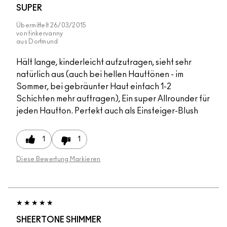
SUPER
Übermittelt
26/03/2015
von
tinkervanny
aus
Dortmund
Hält lange, kinderleicht aufzutragen, sieht sehr
natürlich aus (auch bei hellen Hauttönen - im
Sommer, bei gebräunter Haut einfach 1-2
Schichten mehr auftragen), Ein super Allrounder für
jeden Hautton. Perfekt auch als Einsteiger-Blush
1
1
Diese Bewertung Markieren
SHEERTONE SHIMMER