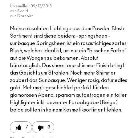
Übermittelt
09/12/2013
von
Scold
aus
Dornbirn
Meine absoluten Lieblinge aus dem Powder-Blush-
Sortiment sind diese beiden: - springsheen -
sunbasque Springsheen ist ein rosastichiges zartes
Blush, welches ideal ist, um nur ein "bisschen Farbe"
auf die Wangen zu bekommen. Absolut
bürotauglich. Das sheertone shimmer Finish bringt
das Gesicht zum Strahlen. Noch mehr Shimmer
zaubert das Sunbasque. Weniger rosig, dafür edles
gold. Mehrmals geschichtet perfekt für den
glamorösen Abend, sparsam aufgetragen ein toller
Highlighter inkl. dezenter Farbabgabe (Beige)
beide sollten in keinem Kosmetiksortiment fehlen.
7
3