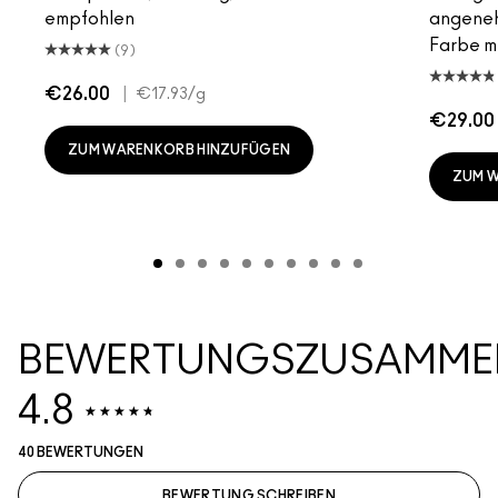
empfohlen
angeneh
Farbe mi
(9)
€26.00
|
€17.93
/g
€29.00
ZUM WARENKORB HINZUFÜGEN
ZUM 
BEWERTUNGSZUSAMME
4.8
40 BEWERTUNGEN
BEWERTUNG SCHREIBEN