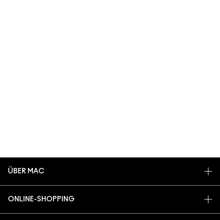
ÜBER MAC
UNSERE STORY
ONLINE-SHOPPING
ARTISTRY
MEIN KONTO
MAC VIVA GLAM