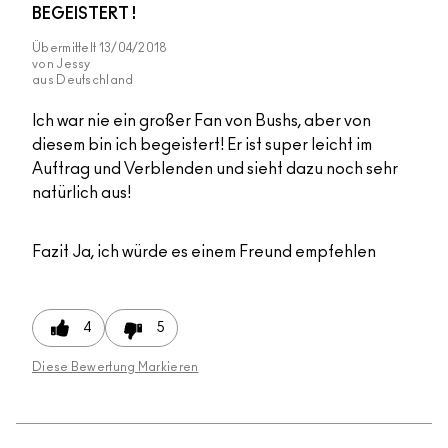
BEGEISTERT !
Übermittelt
13/04/2018
von
Jessy
aus
Deutschland
Ich war nie ein großer Fan von Bushs, aber von
diesem bin ich begeistert! Er ist super leicht im
Auftrag und Verblenden und sieht dazu noch sehr
natürlich aus!
Fazit
Ja, ich würde es einem Freund empfehlen
4
5
Diese Bewertung Markieren