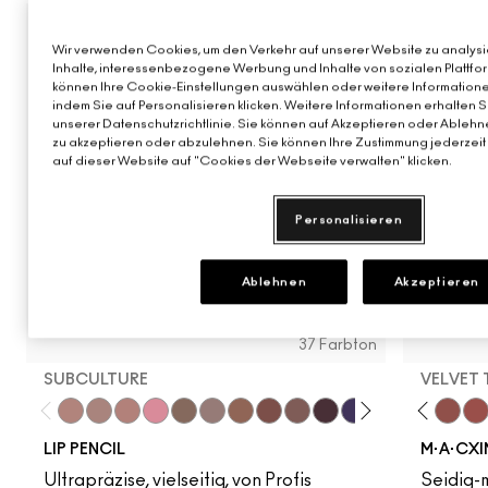
BEST SELLER
BEST SELL
TOP-BEW
Wir verwenden Cookies, um den Verkehr auf unserer Website zu analysie
Inhalte, interessenbezogene Werbung und Inhalte von sozialen Plattfor
Snob
CB9
P
können Ihre Cookie-Einstellungen auswählen oder weitere Informatione
indem Sie auf Personalisieren klicken. Weitere Informationen erhalten 
unserer Datenschutzrichtlinie. Sie können auf Akzeptieren oder Ablehne
zu akzeptieren oder abzulehnen. Sie können Ihre Zustimmung jederzeit 
auf dieser Website auf "Cookies der Webseite verwalten" klicken.
Personalisieren
Ablehnen
Akzeptieren
37 Farbton
SUBCULTURE
VELVET
Subculture
Stripdown
Spice
Edge To Edge
Cork
Unbothered
Stone
Hot Girl Pink
Cool Spice
Verve Swerve
Beige-Turner
Dare Me
Chestnut
Yash
Root For Me!
Cool Teddy
Grape Expectatio
Iconic Photo
Cyber World
Honeylove
Nightmoth
Kinda Sex
Plum
Velvet
Mag
Mul
LIP PENCIL
M·A·CXI
Ultrapräzise, vielseitig, von Profis
Seidig-m