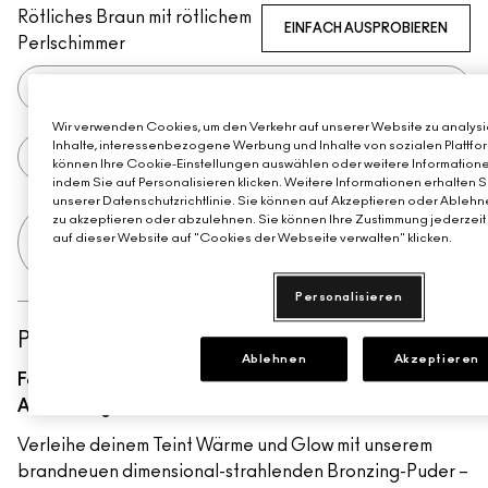
Rötliches Braun mit rötlichem
EINFACH AUSPROBIEREN
Perlschimmer
RADIANT RICH ROSY
Wir verwenden Cookies, um den Verkehr auf unserer Website zu analysie
Inhalte, interessenbezogene Werbung und Inhalte von sozialen Plattfor
AUSVERKAUFT
können Ihre Cookie-Einstellungen auswählen oder weitere Informatione
indem Sie auf Personalisieren klicken. Weitere Informationen erhalten 
unserer Datenschutzrichtlinie. Sie können auf Akzeptieren oder Ablehne
zu akzeptieren oder abzulehnen. Sie können Ihre Zustimmung jederzeit 
Erhalte deine Summer Tote Bag ab 75€
auf dieser Website auf "Cookies der Webseite verwalten" klicken.
Einkaufswert​
Personalisieren
PRODUKTDETAILS
Ablehnen
Akzeptieren
Fertigstellen:
Schimmernd
Abdeckung:
Leicht
Verleihe deinem Teint Wärme und Glow mit unserem
brandneuen dimensional-strahlenden Bronzing-Puder –