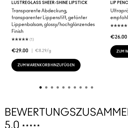
LUSTREGLASS SHEER-SHINE LIPSTICK
LIP PENC
Transparente Abdeckung,
Ultrapräz
transparenter Lippenstift, getönter
empfoh
Lippenbalsam, glossy/hochglänzendes
Finish
€26.00
(1)
€29.00
|
€8.29
/g
ZUM 
ZUM WARENKORB HINZUFÜGEN
BEWERTUNGSZUSAMME
5.0