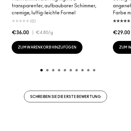
transparenter, aufbaubarer Schimmer,
angeneh
cremige, luftig-leichte Formel
Farbe mi
(0)
€36.00
|
€29.00
€4.80
/g
ZUM WARENKORB HINZUFÜGEN
ZUM 
SCHREIBEN SIE DIE ERSTE BEWERTUNG