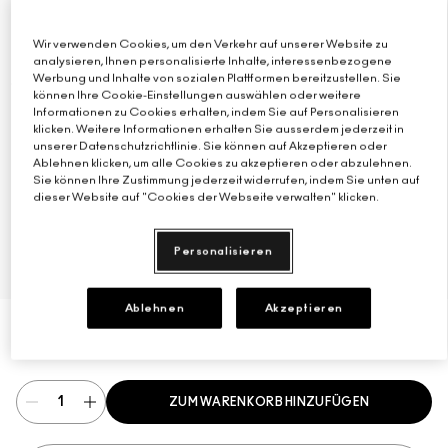
Verstehe deinen M·A·C Foundation-Shade
Mini-M·A·C
ALLE PINSEL KAUFEN
Wir verwenden Cookies, um den Verkehr auf unserer Website zu
analysieren, Ihnen personalisierte Inhalte, interessenbezogene
Werbung und Inhalte von sozialen Plattformen bereitzustellen. Sie
ALLE GESICHTSPRODUKTE SHOPPEN
ALLE AUGENPRODUKTE SHOPPEN
können Ihre Cookie-Einstellungen auswählen oder weitere
Informationen zu Cookies erhalten, indem Sie auf Personalisieren
klicken. Weitere Informationen erhalten Sie ausserdem jederzeit in
unserer Datenschutzrichtlinie. Sie können auf Akzeptieren oder
Ablehnen klicken, um alle Cookies zu akzeptieren oder abzulehnen.
Sie können Ihre Zustimmung jederzeit widerrufen, indem Sie unten auf
dieser Website auf "Cookies der Webseite verwalten" klicken.
Personalisieren
Ablehnen
Akzeptieren
€60.00
€60.00
/Maßeinheit
ZUM WARENKORB HINZUFÜGEN