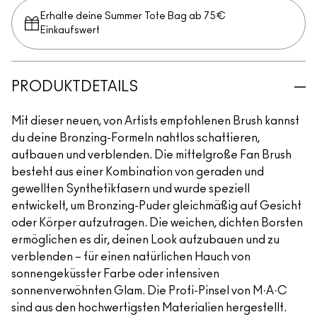
Erhalte deine Summer Tote Bag ab 75€
Einkaufswert​
PRODUKTDETAILS
Mit dieser neuen, von Artists empfohlenen Brush kannst
du deine Bronzing-Formeln nahtlos schattieren,
aufbauen und verblenden. Die mittelgroße Fan Brush
besteht aus einer Kombination von geraden und
gewellten Synthetikfasern und wurde speziell
entwickelt, um Bronzing-Puder gleichmäßig auf Gesicht
oder Körper aufzutragen. Die weichen, dichten Borsten
ermöglichen es dir, deinen Look aufzubauen und zu
verblenden – für einen natürlichen Hauch von
sonnengeküsster Farbe oder intensiven
sonnenverwöhnten Glam. Die Profi-Pinsel von M·A·C
sind aus den hochwertigsten Materialien hergestellt.