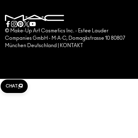
DATENSCHUTZRICHTLINIE
MAKE-UP-SERVICE BUCHEN
MEIN KONTO
NUTZUNGSBEDINGUNGEN
KUNDENSERVICE HOTLINE +498920194158
GESCHÄFTSBEDINGUNGEN
KONTAKTIERE DEN HERSTELLER
FÄLSCHUNG VON PRODUKTEN
© Make-Up Art Cosmetics Inc. - Estee Lauder
Companies GmbH - M·A·C, Domagkstrasse 10 80807
IMPRESSUM
München Deutschland |
KONTAKT
WEBSITE-COOKIES VERWALTEN
M·A·C LOVER
KLARNA
CHAT