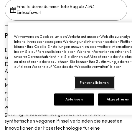
Erhalte deine Summer Tote Bag ab 75€
Einkaufswert​
PRODUKTDETAILS
Wir verwenden Cookies, um den Verkehr auf unserer Website zu analysie
Inhalte, interessenbezogene Werbung und Inhalte von sozialen Plattfor
können Ihre Cookie-Einstellungen auswählen oder weitere Informatione
Ein voller, gewölbter Kabuki-Pinsel mit extraweichen und
indem Sie auf Personalisieren klicken. Weitere Informationen erhalten 
seidigen Fasern, der perfekt in jede Beauty-Bag passt.
unserer Datenschutzrichtlinie. Sie können auf Akzeptieren oder Ablehne
zu akzeptieren oder abzulehnen. Sie können Ihre Zustimmung jederzeit 
Die M·A·C 182S Brush wurde speziell entwickelt, um jede
auf dieser Website auf "Cookies der Webseite verwalten" klicken.
Art von Make-up makellos auf der Haut zu verteilen und
ein perfektes, vollendetes Finish zu verleihen. Diese
Personalisieren
M·A·C Kabuki Buffer Brush eignet sich hervorragend für
alle M·A·C Puder, Bronzer, Foundations oder Produkte
für den Körper. Die professionellen Pinsel von M·A·C
Ablehnen
Akzeptieren
werden von Hand aus feinsten Qualitätsmaterialien
gefertigt und zusammengesetzt. Unsere 100 %
synthetischen veganen Pinsel verbinden die neuesten
Innovationen der Fasertechnologie für eine