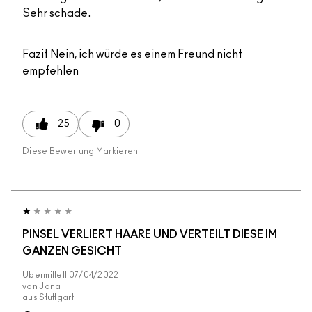
Sehr schade.
Fazit
Nein, ich würde es einem Freund nicht
empfehlen
25
0
Diese Bewertung Markieren
PINSEL VERLIERT HAARE UND VERTEILT DIESE IM
GANZEN GESICHT
Übermittelt
07/04/2022
von
Jana
aus
Stuttgart