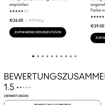
empfohlen
angeneh
Farbe mi
(9)
€26.00
|
€17.93
/g
€29.00
ZUM WARENKORB HINZUFÜGEN
ZUM 
BEWERTUNGSZUSAMME
1.5
2 BEWERTUNGEN