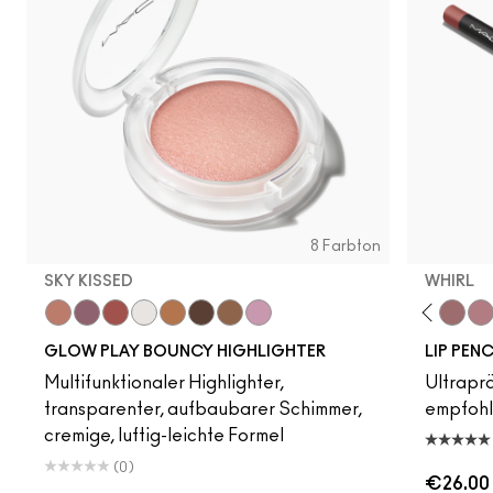
8 Farbton
SKY KISSED
WHIRL
Sky Kissed
Sunset Drizzle
Cloud Candy
Wind Chill
Cloudburst
GlowZone
Sepia Skies
Stratus
Subculture
Stripdown
Boldly Bare
Spice
Whirl
Der
GLOW PLAY BOUNCY HIGHLIGHTER
LIP PENC
Multifunktionaler Highlighter,
Ultrapräz
transparenter, aufbaubarer Schimmer,
empfoh
cremige, luftig-leichte Formel
(0)
€26.00