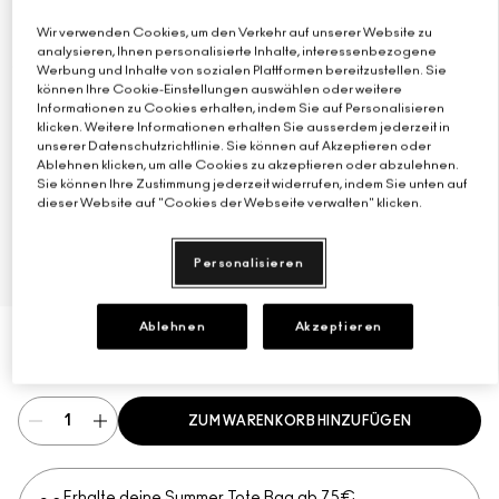
Wir verwenden Cookies, um den Verkehr auf unserer Website zu
Verstehe deinen M·A·C Foundation-Shade
Mini-M·A·C
ALLE PINSEL KAUFEN
analysieren, Ihnen personalisierte Inhalte, interessenbezogene
Werbung und Inhalte von sozialen Plattformen bereitzustellen. Sie
ALLE GESICHTSPRODUKTE SHOPPEN
ALLE AUGENPRODUKTE SHOPPEN
können Ihre Cookie-Einstellungen auswählen oder weitere
Informationen zu Cookies erhalten, indem Sie auf Personalisieren
klicken. Weitere Informationen erhalten Sie ausserdem jederzeit in
unserer Datenschutzrichtlinie. Sie können auf Akzeptieren oder
Ablehnen klicken, um alle Cookies zu akzeptieren oder abzulehnen.
Sie können Ihre Zustimmung jederzeit widerrufen, indem Sie unten auf
dieser Website auf "Cookies der Webseite verwalten" klicken.
Personalisieren
Ablehnen
Akzeptieren
€33.00
€33.00
/Maßeinheit
ZUM WARENKORB HINZUFÜGEN
Erhalte deine Summer Tote Bag ab 75€