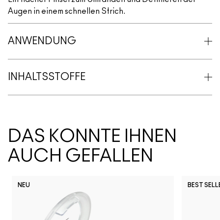
Augen in einem schnellen Strich.
ANWENDUNG
INHALTSSTOFFE
DAS KÖNNTE IHNEN
AUCH GEFALLEN
NEU
BEST SELL
Snob
CB96
Pony
Ch