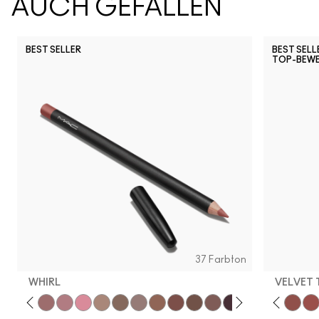
AUCH GEFALLEN
BEST SELLER
BEST SELL
TOP-BEW
Snob
CB96
Pony
Ch
37 Farbton
WHIRL
VELVET