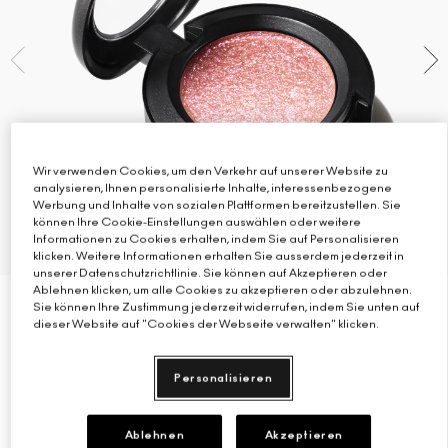
Verstehe deinen M·A·C Foundation-Shade
Mini-M·A·C
ALLE PINSEL KAUFEN
ALLE GESICHTSPRODUKTE SHOPPEN
ALLE AUGENPRODUKTE SHOPPEN
Wir verwenden Cookies, um den Verkehr auf unserer Website zu
analysieren, Ihnen personalisierte Inhalte, interessenbezogene
Werbung und Inhalte von sozialen Plattformen bereitzustellen. Sie
können Ihre Cookie-Einstellungen auswählen oder weitere
Informationen zu Cookies erhalten, indem Sie auf Personalisieren
klicken. Weitere Informationen erhalten Sie ausserdem jederzeit in
unserer Datenschutzrichtlinie. Sie können auf Akzeptieren oder
Ablehnen klicken, um alle Cookies zu akzeptieren oder abzulehnen.
Sie können Ihre Zustimmung jederzeit widerrufen, indem Sie unten auf
€27.00
€27.00
/g
1 g
dieser Website auf "Cookies der Webseite verwalten" klicken.
ALLE
SILBER
PINK
LILA
GOLD
NEUTRAL
Personalisieren
Last Dance
I Like To Watch
Slow/Fast/Slow
She Sparkles
Let's Roll
Can't Stop, Don't Stop
Feel the Fever
Oh So Gilty
Shine De-Light
Dazzle Style
It’s All About Shine
Dreamy Beams
Ablehnen
Akzeptieren
Pfirsichbeige mit rosa Glitzer