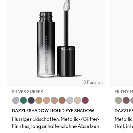
10 Farbton
SILVER SURFER
FILTHY 
Silver Surfer
Telepathic Teal
Tourmaline Dream
Flash or Dash
Everything Is Sunshine
Champagne Trail
Beaming Brighter
Crumbled Diamonds
Not Scared To Sparkle
Fuschia Future
Filthy Ma
Taup
H
DAZZLESHADOW LIQUID EYE SHADOW
DAZZLE
Flüssiger Lidschatten, Metallic-/Glitter-
Metallic
Finishes, lang anhaltend ohne Absetzen
Halt, i