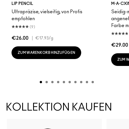
Stripdown
Whirl
Cork
Stone
Chestnut
Root For Me!
Plum
Soar
Ruby Woo
Subculture
Boldly Bare
Spice
Dervish
Edge To Ed
Oak
Verve
Coo
Un
LIP PENCIL
M·A·CXI
Ultrapräzise, vielseitig, von Profis
Seidig-m
empfohlen
angeneh
Farbe mi
(9)
€26.00
|
€17.93
/g
€29.00
ZUM WARENKORB HINZUFÜGEN
ZUM 
KOLLEKTION KAUFEN