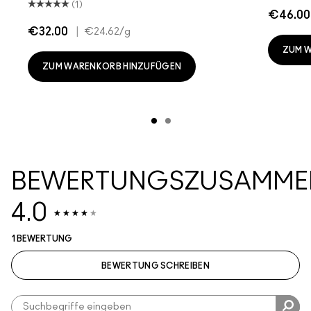
(1)
€46.00
€32.00
|
€24.62
/g
ZUM 
ZUM WARENKORB HINZUFÜGEN
BEWERTUNGSZUSAMME
4.0
1 BEWERTUNG
BEWERTUNG SCHREIBEN