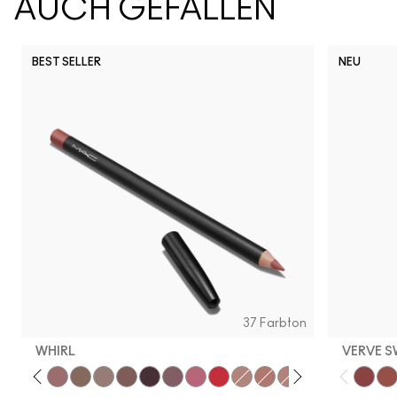
AUCH GEFALLEN
BEST SELLER
NEU
Snob
CB96
Pony
Ch
37 Farbton
WHIRL
VERVE S