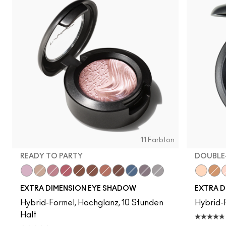
11 Farbton
READY TO PARTY
DOUBLE
Ready to Party
A Natural Flirt
Smoky Mauve
Rich Core
Amorous Alloy
Havana
Sweet Heat
Stolen Moment
Lunar
Fathoms Deep
Evening Grey
Double
Whis
S
EXTRA DIMENSION EYE SHADOW
EXTRA D
Hybrid-Formel, Hochglanz, 10 Stunden
Hybrid-F
Halt