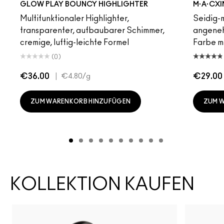
GLOW PLAY BOUNCY HIGHLIGHTER
M·A·CXI
Multifunktionaler Highlighter,
Seidig-m
transparenter, aufbaubarer Schimmer,
angeneh
cremige, luftig-leichte Formel
Farbe mi
(0)
€36.00
|
€29.00
€4.80
/g
ZUM WARENKORB HINZUFÜGEN
ZUM 
KOLLEKTION KAUFEN