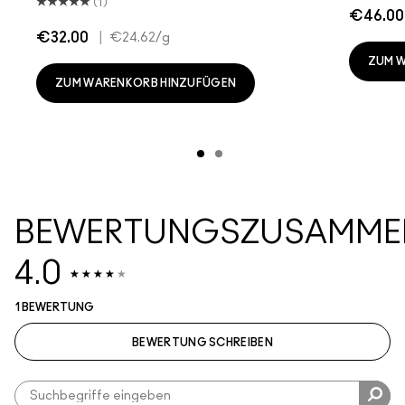
(1)
€46.00
€32.00
|
€24.62
/g
ZUM 
ZUM WARENKORB HINZUFÜGEN
BEWERTUNGSZUSAMME
4.0
1 BEWERTUNG
BEWERTUNG SCHREIBEN