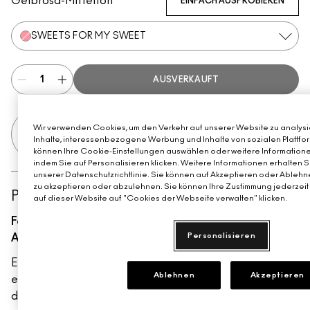
Gelbrosa-Mittelton
EINFACH AUSPROBIEREN
SWEETS FOR MY SWEET
AUSVERKAUFT
Erhalte deine Summer Tote Bag ab 75€
Wir verwenden Cookies, um den Verkehr auf unserer Website zu analysie
Inhalte, interessenbezogene Werbung und Inhalte von sozialen Plattfor
Einkaufswert​
können Ihre Cookie-Einstellungen auswählen oder weitere Informatione
indem Sie auf Personalisieren klicken. Weitere Informationen erhalten 
unserer Datenschutzrichtlinie. Sie können auf Akzeptieren oder Ablehne
zu akzeptieren oder abzulehnen. Sie können Ihre Zustimmung jederzeit 
PRODUKTDETAILS
auf dieser Website auf "Cookies der Webseite verwalten" klicken.
Fertigstellen:
Frost
Personalisieren
Abdeckung:
Leicht
Ein modernes Hybrid-Rouge, das die Geschmeidigkeit
Ablehnen
Akzeptieren
einer Creme, die Verblendbarkeit einer Flüssigkeit und
das Finish eines Puders mit langanhaltender Farbe und