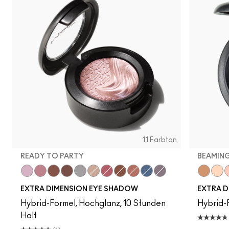
11 Farbton
READY TO PARTY
BEAMIN
Ready to Party
Smoky Mauve
Havana
Stolen Moment
Evening Grey
A Natural Flirt
Rich Core
Amorous Alloy
Sweet Heat
Lunar
Fathoms Deep
Whisper 
Dou
B
EXTRA DIMENSION EYE SHADOW
EXTRA D
Hybrid-Formel, Hochglanz, 10 Stunden
Hybrid-F
Halt