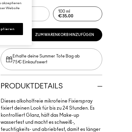
u akzeptieren
eser Website
30 ml
100 ml
€21.00
€35.00
ptieren
ZUM WARENKORB HINZUFÜGEN
Erhalte deine Summer Tote Bag ab
75€ Einkaufswert​
PRODUKTDETAILS
Dieses alkoholfreie mikrofeine Fixierspray
fixiert deinen Look für bis zu 24 Stunden. Es
kontrolliert Glanz, hält das Make-up
wasserfest und macht es schweiß-,
feuchtigkeits- und abriebfest, damit es länger