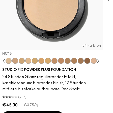
84 Farbton
NC15
Hint?
ouldn't Get It
pstick Snob
NC5
Candy Yum Yum
NC15
Captive Audience
NC18​
Diva
NC20​
Sin
NC35​
Antique Velvet
NC37​
Smoked Purple
NC41​
Caviar
NC42
D For Danger
NC44​
Avant Garnet
NC45​
Marrakesh
NC45.5​
Forever Curious
NC47​
Ruby Woo
NC50​
No Coral-Ation
NC55​
Lady Danger
NW10​
Red Rock
NW13​
Unbot
NW15
Ya
N
STUDIO FIX POWDER PLUS FOUNDATION
24 Stunden Glanz regulierender Effekt,
kaschierend-mattierendes Finish, 12 Stunden
mittlere bis starke aufbaubare Deckkraft
(207)
€45.00
|
€
€3.75
/g