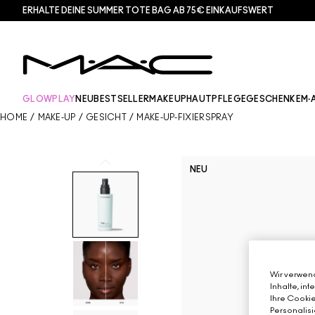
ERHALTE DEINE SUMMER TOTE BAG AB 75€ EINKAUFSWERT​
GLOWPLAY
NEU
BESTSELLER
MAKEUP
HAUTPFLEGE
GESCHENKE
M·
HOME
/
MAKE-UP
/
GESICHT
/
MAKE-UP-FIXIERSPRAY
NEU
Wir verwend
Inhalte, in
Ihre Cookie
Personalisi