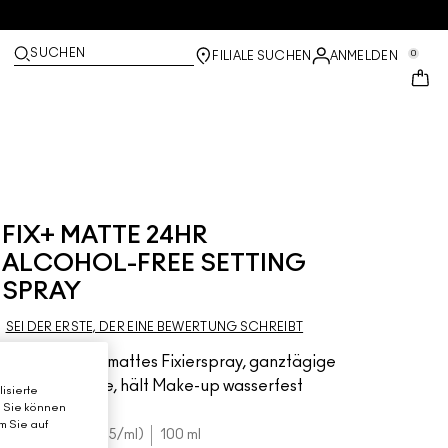
SUCHEN
0
FILIALE SUCHEN
ANMELDEN
FIX+ MATTE 24HR
ALCOHOL-FREE SETTING
SPRAY
SEI DER ERSTE, DER EINE BEWERTUNG SCHREIBT
Alkoholfreies, mattes Fixierspray, ganztägige
Glanzkontrolle, hält Make-up wasserfest
isierte
. Sie können
m Sie auf
€35.00
€0.35
/ml
100 ml