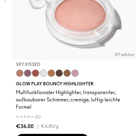
8 Farbton
SKY KISSED
Sky Kissed
Sunset Drizzle
Cloud Candy
Wind Chill
Cloudburst
GlowZone
Sepia Skies
Stratus
GLOW PLAY BOUNCY HIGHLIGHTER
Multifunktionaler Highlighter, transparenter,
aufbaubarer Schimmer, cremige, luftig-leichte
Formel
(0)
€36.00
|
€4.80
/g