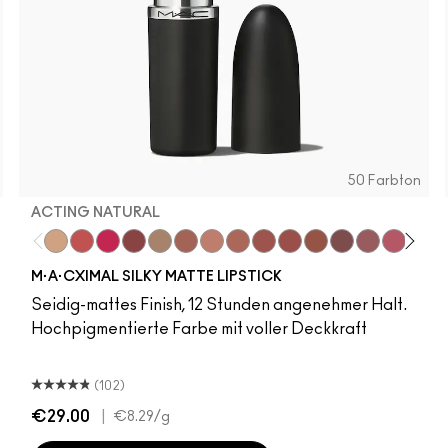
50 Farbton
ACTING NATURAL
Acting Natural
Dare Me
Hot Girl Pink
Verve Swerve
Folio
Cool Teddy
Honeylove
Kinda Sexy
Café Mocha
Mull It To The Max
N3
Taupe
NC41.5
Soar
NW12
Mehr
C6
Get The 
C30
You W
C3
Li
M·A·CXIMAL SILKY MATTE LIPSTICK
Seidig-mattes Finish, 12 Stunden angenehmer Halt.
Hochpigmentierte Farbe mit voller Deckkraft
(102)
€29.00
|
€8.29
/g