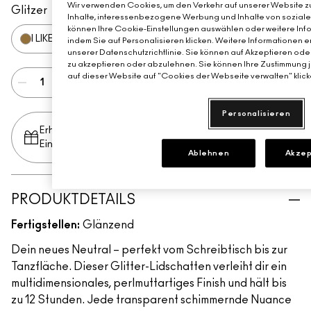
EINFACH AUSPROBIEREN
Wir verwenden Cookies, um den Verkehr auf unserer Website zu
Glitzer
Inhalte, interessenbezogene Werbung und Inhalte von sozialen 
können Ihre Cookie-Einstellungen auswählen oder weitere Info
I LIKE 2 WATCH
indem Sie auf Personalisieren klicken. Weitere Informationen e
unserer Datenschutzrichtlinie. Sie können auf Akzeptieren ode
zu akzeptieren oder abzulehnen. Sie können Ihre Zustimmung j
auf dieser Website auf "Cookies der Webseite verwalten" klick
ZUM WARENKORB HINZUFÜGEN
Personalisieren
Erhalte deine Summer Tote Bag ab 75€
Einkaufswert​
Ablehnen
Akzep
PRODUKTDETAILS
Fertigstellen:
Glänzend
Dein neues Neutral – perfekt vom Schreibtisch bis zur
Tanzfläche. Dieser Glitter-Lidschatten verleiht dir ein
multidimensionales, perlmuttartiges Finish und hält bis
zu 12 Stunden. Jede transparent schimmernde Nuance