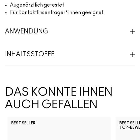
Augenärztlich getestet
Für Kontaktlinsenträger*innen geeignet
ANWENDUNG
INHALTSSTOFFE
DAS KÖNNTE IHNEN
AUCH GEFALLEN
BEST SELLER
BEST SELL
TOP-BEW
Snob
CB96
Pony
Ch