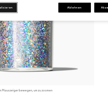
alisieren
Ablehnen
Akze
n Mauszeiger bewegen, um zu zoomen