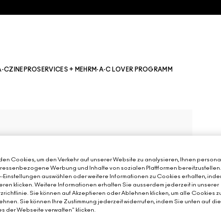
A·CZINE
PRO
SERVICES + MEHR
M·A·C LOVER PROGRAMM
en Cookies, um den Verkehr auf unserer Website zu analysieren, Ihnen personal
teressenbezogene Werbung und Inhalte von sozialen Plattformen bereitzustellen
-Einstellungen auswählen oder weitere Informationen zu Cookies erhalten, inde
eren klicken. Weitere Informationen erhalten Sie ausserdem jederzeit in unserer
richtlinie. Sie können auf Akzeptieren oder Ablehnen klicken, um alle Cookies z
hnen. Sie können Ihre Zustimmung jederzeit widerrufen, indem Sie unten auf di
s der Webseite verwalten" klicken.