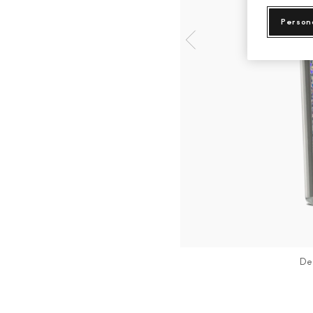
Person
De