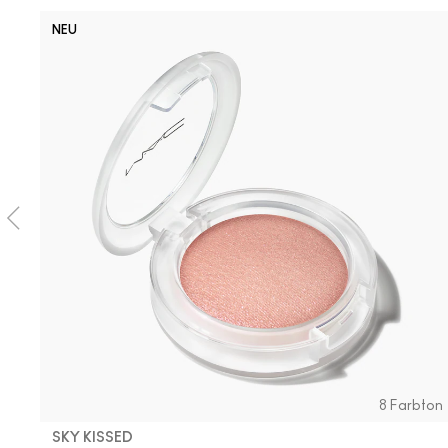
NEU
8 Farbton
SKY KISSED