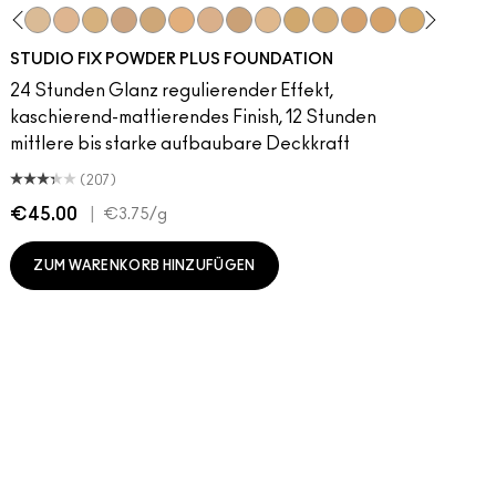
Yum
 Audience
ixed Media
NC13
Sin
NC15
Antique Velvet
NC16
Smoked Purple
NC17
Everybody's Heroine
NC18​
Caviar
NC20​
D For Danger
NC25​
Keep Dreaming
NC27​
Go Retro
NC30​
Avant Garnet
NC35​
Russian Red
NC37​
Ring The Alarm
NC38​
Marrakesh
NC40​
Forever Curious
NC41​
Ruby Woo
NC42
No Coral-
NC43.5​
Lady 
NC44
Su
N
STUDIO FIX POWDER PLUS FOUNDATION
24 Stunden Glanz regulierender Effekt,
kaschierend-mattierendes Finish, 12 Stunden
mittlere bis starke aufbaubare Deckkraft
(207)
€45.00
|
€
€3.75
/g
ZUM WARENKORB HINZUFÜGEN