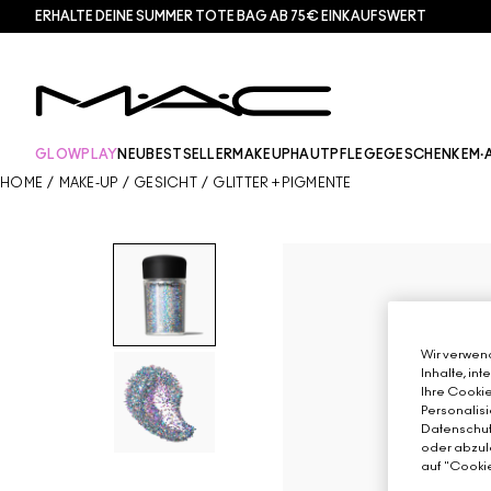
ERHALTE DEINE SUMMER TOTE BAG AB 75€ EINKAUFSWERT​
GLOWPLAY
NEU
BESTSELLER
MAKEUP
HAUTPFLEGE
GESCHENKE
M·
HOME
/
MAKE-UP
/
GESICHT
/
GLITTER + PIGMENTE
Wir verwend
Inhalte, in
Ihre Cookie
Personalisi
Datenschutz
oder abzule
auf "Cookie