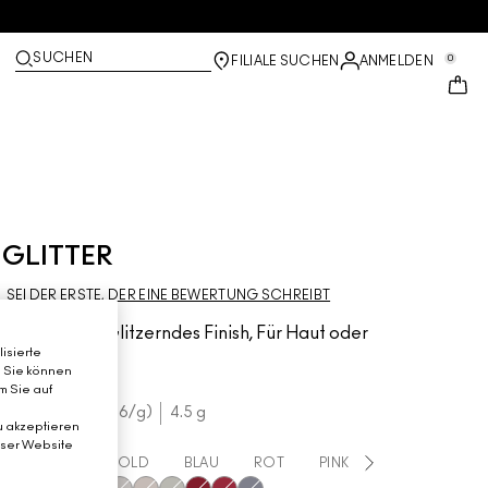
SUCHEN
0
FILIALE SUCHEN
ANMELDEN
GLITTER
SEI DER ERSTE, DER EINE BEWERTUNG SCHREIBT
Multi-Effekt, Glitzerndes Finish, Für Haut oder
isierte
Haar
. Sie können
m Sie auf
€34.00
€7.56
/g
4.5 g
u akzeptieren
eser Website
ALLE
GOLD
BLAU
ROT
PINK
SILBER