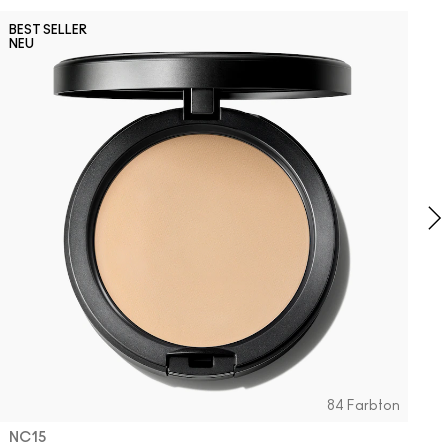
B
BEST SELLER
N
NEU
Pig
L
T
L
g
84 Farbton
NC15