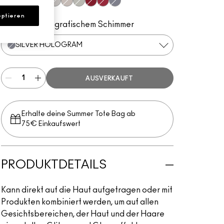
Gold
Reflects Turquatic
Reflects Gold
Reflects Red
Reflects Blue
Reflects Transparent Teal
Reflects Transparent Pink
Red
Ruby
Silver Hologram
ptieren
Silber mit holografischem Schimmer
SILVER HOLOGRAM
AUSVERKAUFT
Erhalte deine Summer Tote Bag ab
75€ Einkaufswert​
PRODUKTDETAILS
Kann direkt auf die Haut aufgetragen oder mit
Produkten kombiniert werden, um auf allen
Gesichtsbereichen, der Haut und der Haare