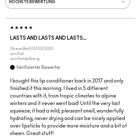
LASTS AND LASTS AND LASTS...
Übermittelt
01/03/2023
von
Kat
aus
Heidelberg
Verifizierter Bewerter
I bought this lip conditioner back in 2017 and only
finished it this morning. I lived in 5 different
countries with it, from tropic climates to alpine
winters and it never went bad! Until the very last
squeeze, it had a mild, pleasant smell, wonderfully
hydrating, never drying and can be nicely applied
over lipsticks to provide more moisture and a bit of
sheen. Great stuff!