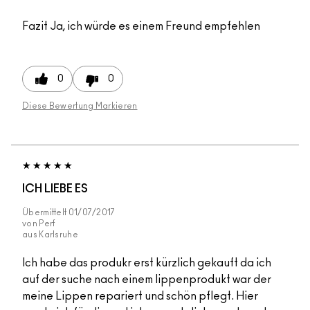
Fazit
Ja, ich würde es einem Freund empfehlen
0
0
Diese Bewertung Markieren
ICH LIEBE ES
Übermittelt
01/07/2017
von
Perf
aus
Karlsruhe
Ich habe das produkr erst kürzlich gekauft da ich
auf der suche nach einem lippenprodukt war der
meine Lippen repariert und schön pflegt. Hier