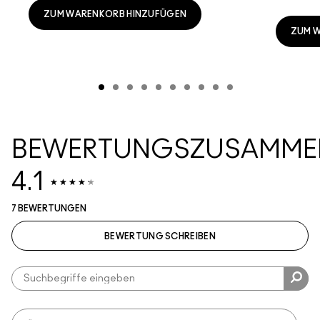
ZUM WARENKORB HINZUFÜGEN
ZUM 
BEWERTUNGSZUSAMME
4.1
7 BEWERTUNGEN
BEWERTUNG SCHREIBEN