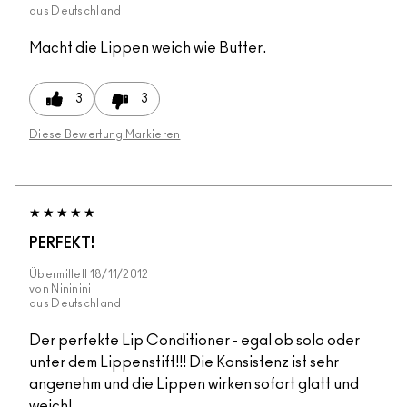
aus
Deutschland
Macht die Lippen weich wie Butter.
3
3
Diese Bewertung Markieren
PERFEKT!
Übermittelt
18/11/2012
von
Nininini
aus
Deutschland
Der perfekte Lip Conditioner - egal ob solo oder
unter dem Lippenstift!!! Die Konsistenz ist sehr
angenehm und die Lippen wirken sofort glatt und
weich!