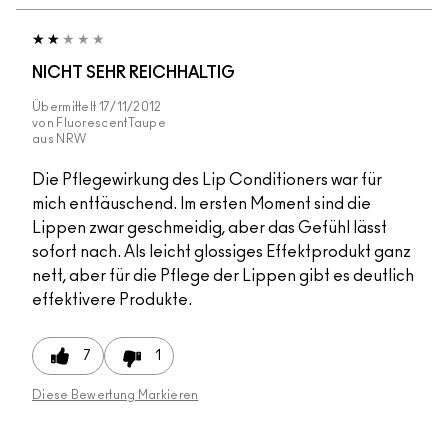
NICHT SEHR REICHHALTIG
Übermittelt
17/11/2012
von
FluorescentTaupe
aus
NRW
Die Pflegewirkung des Lip Conditioners war für
mich enttäuschend. Im ersten Moment sind die
Lippen zwar geschmeidig, aber das Gefühl lässt
sofort nach. Als leicht glossiges Effektprodukt ganz
nett, aber für die Pflege der Lippen gibt es deutlich
effektivere Produkte.
7
1
Diese Bewertung Markieren