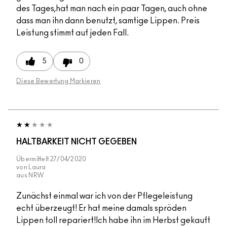
des Tages,hat man nach ein paar Tagen, auch ohne
dass man ihn dann benutzt, samtige Lippen. Preis
Leistung stimmt auf jeden Fall.
5
0
Diese Bewertung Markieren
HALTBARKEIT NICHT GEGEBEN
Übermittelt
27/04/2020
von
Laura
aus
NRW
Zunächst einmal war ich von der Pflegeleistung
echt überzeugt! Er hat meine damals spröden
Lippen toll repariert!Ich habe ihn im Herbst gekauft