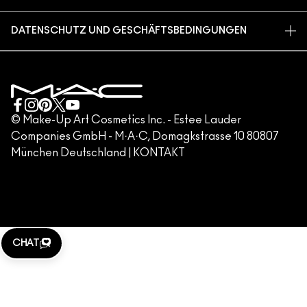
KARRIERE
STORE FINDEN
RÜCKSENDUNG UND UMTAUSCH
MAC PRO-MITGLIEDSCHAFT
DATENSCHUTZ UND GESCHÄFTSBEDINGUNGEN
MAKE-UP-SERVICES
VERSAND
TIERVERSUCHE
DATENSCHUTZRICHTLINIE
MAKE-UP-SERVICE BUCHEN
MEIN KONTO
NUTZUNGSBEDINGUNGEN
KUNDENSERVICE HOTLINE +498920194158
GESCHÄFTSBEDINGUNGEN
KONTAKTIERE DEN HERSTELLER
FÄLSCHUNG VON PRODUKTEN
© Make-Up Art Cosmetics Inc. - Estee Lauder
Companies GmbH - M·A·C, Domagkstrasse 10 80807
IMPRESSUM
München Deutschland |
KONTAKT
WEBSITE-COOKIES VERWALTEN
M·A·C LOVER
KLARNA
CHAT