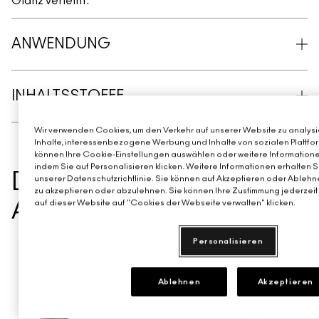
Glanz verleiht.
ANWENDUNG
INHALTSSTOFFE
Wir verwenden Cookies, um den Verkehr auf unserer Website zu analysie
Inhalte, interessenbezogene Werbung und Inhalte von sozialen Plattfor
können Ihre Cookie-Einstellungen auswählen oder weitere Informatione
indem Sie auf Personalisieren klicken. Weitere Informationen erhalten 
DAS KÖNNTE IHNEN
unserer Datenschutzrichtlinie. Sie können auf Akzeptieren oder Ablehne
zu akzeptieren oder abzulehnen. Sie können Ihre Zustimmung jederzeit 
AUCH GEFALLEN
auf dieser Website auf "Cookies der Webseite verwalten" klicken.
Personalisieren
BEST SELLER
BEST SELL
TOP-BEW
Ablehnen
Akzeptieren
Snob
CB9
P