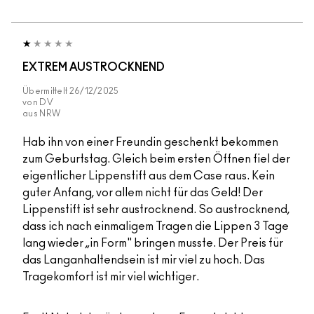
EXTREM AUSTROCKNEND
Übermittelt
26/12/2025
von
DV
aus
NRW
Hab ihn von einer Freundin geschenkt bekommen
zum Geburtstag. Gleich beim ersten Öffnen fiel der
eigentlicher Lippenstift aus dem Case raus. Kein
guter Anfang, vor allem nicht für das Geld! Der
Lippenstift ist sehr austrocknend. So austrocknend,
dass ich nach einmaligem Tragen die Lippen 3 Tage
lang wieder „in Form" bringen musste. Der Preis für
das Langanhaltendsein ist mir viel zu hoch. Das
Tragekomfort ist mir viel wichtiger.