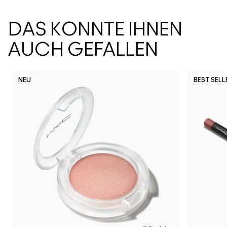
DAS KÖNNTE IHNEN
AUCH GEFALLEN
NEU
BEST SELL
Snob
CB96
Pony
Ch