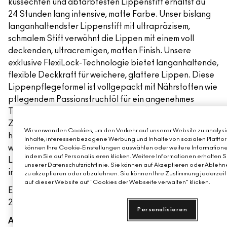
kussechten und abfärbfesten Lippenstift erhältst du
24 Stunden lang intensive, matte Farbe. Unser bislang
langanhaltendster Lippenstift mit ultrapräzisem,
schmalem Stift verwöhnt die Lippen mit einem voll
deckenden, ultracremigen, matten Finish. Unsere
exklusive FlexiLock-Technologie bietet langanhaltende,
flexible Deckkraft für weichere, glattere Lippen. Diese
Lippenpflegeformel ist vollgepackt mit Nährstoffen wie
pflegendem Passionsfruchtöl für ein angenehmes
Tragegefühl wie bloße Lippen. Kein Überspringen, kein
Ziehen – und keine Touch-ups nötig. Einfach
Wir verwenden Cookies, um den Verkehr auf unserer Website zu analysie
hochdrehen und auftragen, wenn dein Look gesettet ist,
Inhalte, interessenbezogene Werbung und Inhalte von sozialen Plattfor
wieder zudrehen, bis du ein Klicken hörst, damit der
können Ihre Cookie-Einstellungen auswählen oder weitere Informatione
indem Sie auf Personalisieren klicken. Weitere Informationen erhalten 
Lippenstift frisch bleibt und um zu verhindern, dass die
unserer Datenschutzrichtlinie. Sie können auf Akzeptieren oder Ablehne
innovative abriebfeste Formel austrocknet.
zu akzeptieren oder abzulehnen. Sie können Ihre Zustimmung jederzeit 
auf dieser Website auf "Cookies der Webseite verwalten" klicken.
Ein kussechter und abriebfester Lippenstift mit
24 Stunden Halt und satter, matter Farbe.
Personalisieren
Alle Vorteile