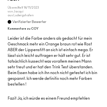
Übermittelt
14/11/2023
von
Jacqui
aus
Ludwigshafen
Verifizierter Bewerter
Kommentare zu COY
Leider ist die Farbe anders als gedacht für mein
Geschmack mehr ein Orange braun rot wie Rost
ABER der Lippenstift an sich ist einfach mega. Er
lässt sich leicht auftragen er hält sehr gut. Er ist
tatsächlich kussecht was vorallem meinen Mann
sehr freut und er hat den Trink Test überstanden.
Beim Essen habe ich ihn noch nicht getestet ich bin
gespannt. Ich werde definitiv noch mehr Farben
bestellen !
Fazit
Ja, ich würde es einem Freund empfehlen