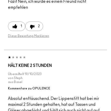
Fazit
Nein, ich würde es einem Freund nicht
empfehlen
1
2
Diese Bewertung Markieren
HÄLT KEINE 2 STUNDEN
Übermittelt
19/10/2023
von
Steph
aus
Basel
Kommentare zu OPULENCE
Absolut enttäuschend. Der Lippenstift hat bei mir
maximal 2 Stunden gehalten, hat auf Tassen und
Gläser abgefärbt und fühlt sich auch nicht gut auf