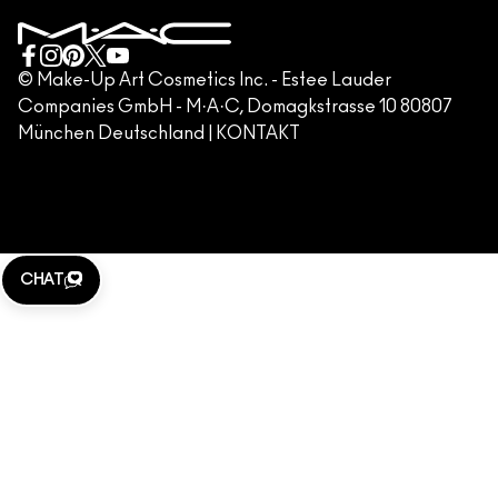
NUTZUNGSBEDINGUNGEN
KUNDENSERVICE HOTLINE +498920194158
GESCHÄFTSBEDINGUNGEN
KONTAKTIERE DEN HERSTELLER
FÄLSCHUNG VON PRODUKTEN
© Make-Up Art Cosmetics Inc. - Estee Lauder
Companies GmbH - M·A·C, Domagkstrasse 10 80807
IMPRESSUM
München Deutschland |
KONTAKT
WEBSITE-COOKIES VERWALTEN
M·A·C LOVER
KLARNA
CHAT