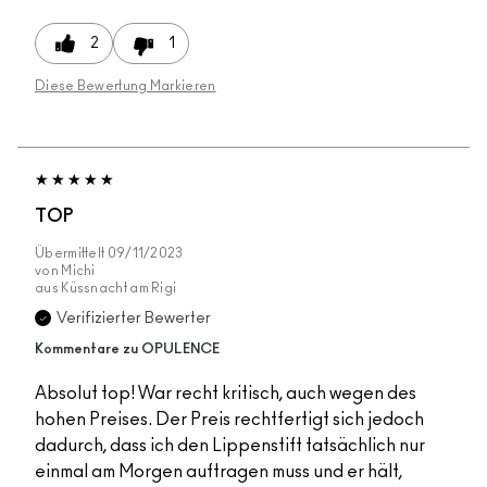
2
1
Diese Bewertung Markieren
TOP
Übermittelt
09/11/2023
von
Michi
aus
Küssnacht am Rigi
Verifizierter Bewerter
Kommentare zu OPULENCE
Absolut top! War recht kritisch, auch wegen des
hohen Preises. Der Preis rechtfertigt sich jedoch
dadurch, dass ich den Lippenstift tatsächlich nur
einmal am Morgen auftragen muss und er hält,