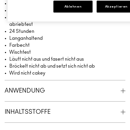
Kuss- und wasserfest
Ablehnen
Akzeptieren
Abriebfest
Maskenfreundlich; langanhaltend, wisch- und
abriebfest
24 Stunden
Langanhaltend
Farbecht
Wischfest
Läuft nicht aus und fasert nicht aus
Bröckelt nicht ab und setzt sich nicht ab
Wird nicht cakey
ANWENDUNG
INHALTSSTOFFE