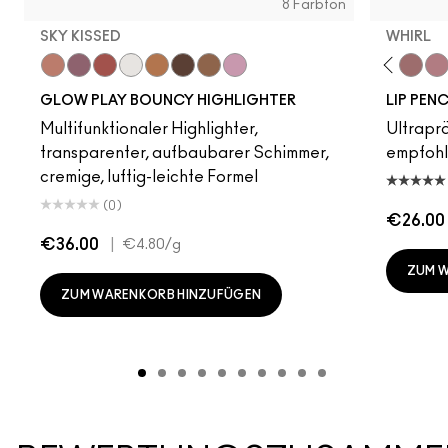
8 Farbton
SKY KISSED
WHIRL
Sky Kissed
Sunset Drizzle
Cloud Candy
Wind Chill
Cloudburst
GlowZone
Sepia Skies
Stratus
Subculture
Stripdown
Boldly Bare
Spice
Whirl
Der
GLOW PLAY BOUNCY HIGHLIGHTER
LIP PENC
Multifunktionaler Highlighter,
Ultrapräz
transparenter, aufbaubarer Schimmer,
empfoh
cremige, luftig-leichte Formel
(0)
€26.00
€36.00
|
€4.80
/g
ZUM 
ZUM WARENKORB HINZUFÜGEN