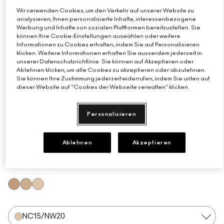
Wir verwenden Cookies, um den Verkehr auf unserer Website zu
Verstehe deinen M·A·C Foundation-Shade
Mini-M·A·C
ALLE PINSEL KAUFEN
analysieren, Ihnen personalisierte Inhalte, interessenbezogene
Werbung und Inhalte von sozialen Plattformen bereitzustellen. Sie
können Ihre Cookie-Einstellungen auswählen oder weitere
ALLE GESICHTSPRODUKTE SHOPPEN
ALLE AUGENPRODUKTE SHOPPEN
Informationen zu Cookies erhalten, indem Sie auf Personalisieren
klicken. Weitere Informationen erhalten Sie ausserdem jederzeit in
unserer Datenschutzrichtlinie. Sie können auf Akzeptieren oder
Ablehnen klicken, um alle Cookies zu akzeptieren oder abzulehnen.
Sie können Ihre Zustimmung jederzeit widerrufen, indem Sie unten auf
dieser Website auf "Cookies der Webseite verwalten" klicken.
Personalisieren
Ablehnen
Akzeptieren
€28.00
€20.59
/g
1.36 g
NC42/NW35
NW25/NC30
NC15/NW20
NC15/NW20