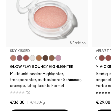
8 Farbton
SKY KISSED
VELVET
Sky Kissed
Dare Me
Sunset Drizzle
Hot Girl Pink
Cloud Candy
Acting Natural
Wind Chill
Unbothered
Cloudburst
Verve Swerve
GlowZone
Folio
Sepia Skies
Yash
Stratus
Cool Teddy
Iconic Photo
Bare M·A·Cximal
Honeylove
Kinda Sexy
Café Moc
Velvet
Mul
GLOW PLAY BOUNCY HIGHLIGHTER
M·A·CXI
Multifunktionaler Highlighter,
Seidig-m
transparenter, aufbaubarer Schimmer,
angeneh
cremige, luftig-leichte Formel
Farbe mi
(0)
€36.00
|
€29.00
€4.80
/g