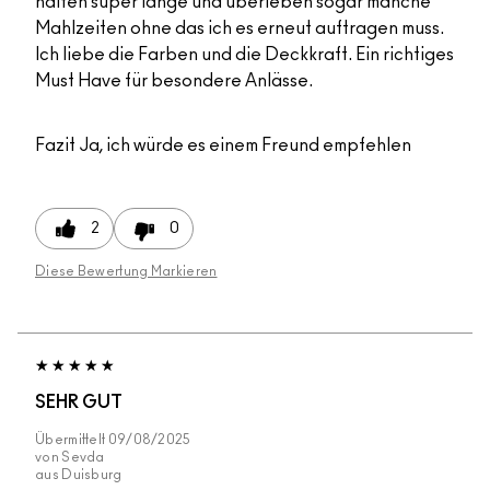
halten super lange und überleben sogar manche
Mahlzeiten ohne das ich es erneut auftragen muss.
Ich liebe die Farben und die Deckkraft. Ein richtiges
Must Have für besondere Anlässe.
Fazit
Ja, ich würde es einem Freund empfehlen
2
0
Diese Bewertung Markieren
SEHR GUT
Übermittelt
09/08/2025
von
Sevda
aus
Duisburg