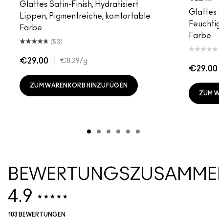
Glattes Satin-Finish, Hydratisiert
Glattes 
Lippen, Pigmentreiche, komfortable
Feuchtig
Farbe
Farbe
(53)
€29.00
|
€8.29
/g
€29.00
ZUM WARENKORB HINZUFÜGEN
ZUM 
BEWERTUNGSZUSAMME
4.9
103 BEWERTUNGEN