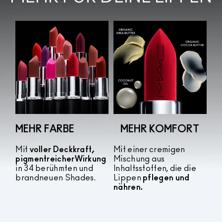
MEHR FARBE
MEHR KOMFORT
Mit
voller Deckkraft,
Mit einer cremigen
pigmentreicher
Wirkung
Mischung aus
in 34 berühmten und
Inhaltsstoffen, die die
brandneuen Shades.
Lippen
pflegen und
nähren.