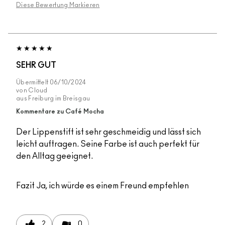
Diese Bewertung Markieren
SEHR GUT
Übermittelt
06/10/2024
von
Cloud
aus
Freiburg im Breisgau
Kommentare zu Café Mocha
Der Lippenstift ist sehr geschmeidig und lässt sich
leicht auftragen. Seine Farbe ist auch perfekt für
den Alltag geeignet.
Fazit
Ja, ich würde es einem Freund empfehlen
2
0