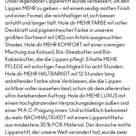
Unser legendärer Lippenstift wurde verbessert, um den
Lippen MEHR zu geben – mit einem seidig-matten Finish
und einer Formel, die reichhaltiger ist, sich besser
anfühlt und länger hält. Hole dir MEHR FARBE mit voller
Deckkraft und pigmentreicher Farbe in unserem
größten Sortiment mit [40] von Artists ausgesuchten
Shades. Hole dir MEHR KOMFORT mit einer cremigen
Mischung aus Kokosöl, Bio-Sheabutter und Bio-
Kakaobutter, die die Lippen pflegt. Erhalte MEHR
PFLEGE mit sofortiger Feuchtigkeit für acht Stunden.
Hole dir MEHR HALTBARKEIT mit 12 Stunden lang
anhaltender Farbe ohne Verblassen, die die Lippen
sichtbar voller aussehen lässt, schon ab dem allerersten
ultra-belebendem Auftrag. Hole dir MEHR LUXUS mit
einem hochglänzenden Verpackungsdesign außen und
einer M·A·C-Prägung innen. Und schließlich bekommst
du mehr NACHHALTIGKEIT mit einem Lippenstiftetui
aus mindestens 30 % PCR-Material. Der ikonische matte
Lippenstift, der unsere Welt verändert hat, wurde zwar