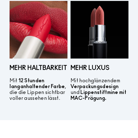
MEHR HALTBARKEIT
MEHR LUXUS
Mit
12 Stunden
Mit hochglänzendem
langanhaltender Farbe
,
Verpackungsdesign
die die Lippen sichtbar
und
Lippenstiftmine mit
voller aussehen lässt.
MAC-Prägung.