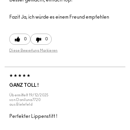
besser gemacht, einfach top!
Fazit
Ja, ich würde es einem Freund empfehlen
0
0
Diese Bewertung Markieren
GANZ TOLL !
Übermittelt
19/12/2025
von
Daniluna7720
aus
Bielefeld
Perfekter Lippenstift !