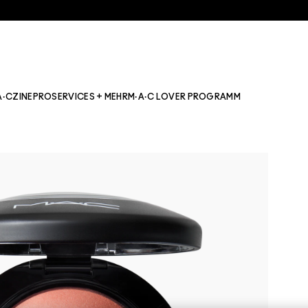
A·CZINE
PRO
SERVICES + MEHR
M·A·C LOVER PROGRAMM