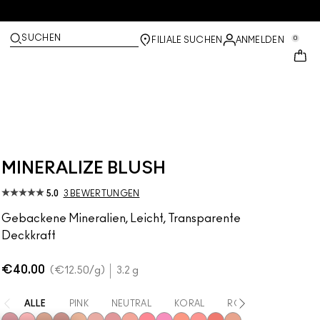
SUCHEN
0
FILIALE SUCHEN
ANMELDEN
MINERALIZE BLUSH
5.0
3 BEWERTUNGEN
Gebackene Mineralien, Leicht, Transparente
Deckkraft
€40.00
€12.50
/g
3.2 g
ALLE
PINK
NEUTRAL
KORAL
ROT