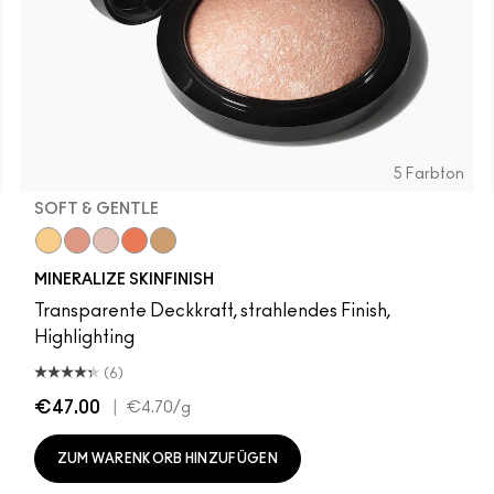
5 Farbton
SOFT & GENTLE
t
Global Glow
Cheeky Bronze
Soft & Gentle
Gold Deposit
Lightscapade
MINERALIZE SKINFINISH
Transparente Deckkraft, strahlendes Finish,
Highlighting
(6)
€47.00
|
€4.70
/g
ZUM WARENKORB HINZUFÜGEN