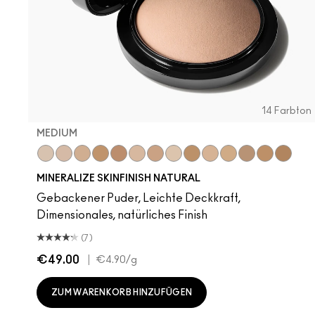
14 Farbton
MEDIUM
Light
Medium
Medium Dark
Dark
Dark Deep
Medium Plus
Medium Deep
Light Plus
Give Me Sun!
Medium Golden
Medium Tan
Dark Golden
Dark Tan
Deepes
MINERALIZE SKINFINISH NATURAL
Gebackener Puder, Leichte Deckkraft,
Dimensionales, natürliches Finish
(7)
€49.00
|
€4.90
/g
ZUM WARENKORB HINZUFÜGEN