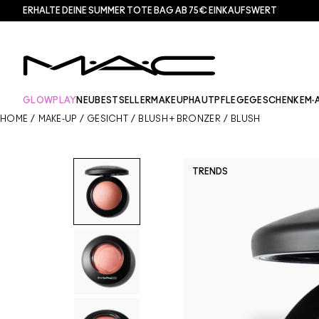
ERHALTE DEINE SUMMER TOTE BAG AB 75€ EINKAUFSWERT​
GLOWPLAY
NEU
BESTSELLER
MAKEUP
HAUTPFLEGE
GESCHENKE
M·
HOME
/
MAKE-UP
/
GESICHT
/
BLUSH + BRONZER
/
BLUSH
TRENDS