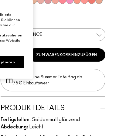
Gentle
Dainty
Love Joy
Love Thing
Warm Soul
New Romance
Petal Power
Sweet Enough
Happy-Go-Rosy
Bubbles, Please
Like Me, Love Me
Hey, Coral, Hey...
Flirting With Danger
Humour Me
Naturally Flawless
isierte
. Sie können
Pfirsich
m Sie auf
NEW ROMANCE
u akzeptieren
eser Website
ZUM WARENKORB HINZUFÜGEN
ptieren
Erhalte deine Summer Tote Bag ab
75€ Einkaufswert​
PRODUKTDETAILS
Fertigstellen:
Seidenmattglänzend
Abdeckung:
Leicht