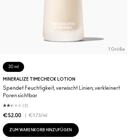
1 Größe
30 ml
MINERALIZE TIMECHECK LOTION
Spendet Feuchtigkeit, verwischt Linien, verkleinert
Poren sichtbar
(3)
€52.00
|
€1.73
/ml
ZUM WARENKORB HINZUFÜGEN