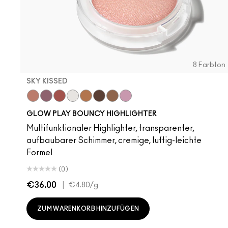
8 Farbton
SKY KISSED
Sky Kissed
Sunset Drizzle
Cloud Candy
Wind Chill
Cloudburst
GlowZone
Sepia Skies
Stratus
Subcult
Stri
B
GLOW PLAY BOUNCY HIGHLIGHTER
Multifunktionaler Highlighter, transparenter,
aufbaubarer Schimmer, cremige, luftig-leichte
Formel
(0)
€36.00
|
€4.80
/g
ZUM WARENKORB HINZUFÜGEN