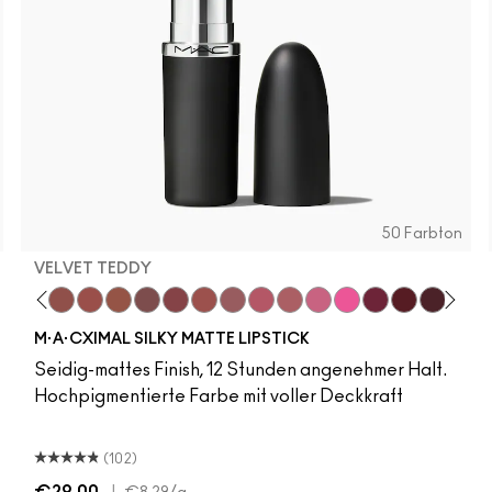
50 Farbton
VELVET TEDDY
ddy
ylove
inda Sexy
Café Mocha
Velvet Teddy
Mull It To The Max
Taupe
Soar
Twig Twist
Sweet Deal
Mehr
Get The Hint?
You Wouldn't Get It
Lipstick Snob
NW12
Candy Yum Yum
C6
Captive Audie
NC5
Diva
NC41.5
Sin
C3
Antiq
C3
S
M·A·CXIMAL SILKY MATTE LIPSTICK
Seidig-mattes Finish, 12 Stunden angenehmer Halt.
Hochpigmentierte Farbe mit voller Deckkraft
(102)