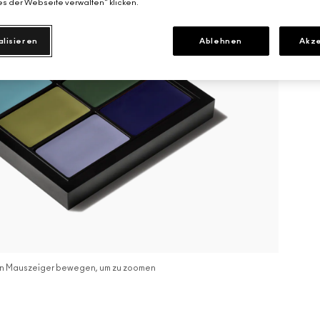
s der Webseite verwalten" klicken.
alisieren
Ablehnen
Akze
n Mauszeiger bewegen, um zu zoomen