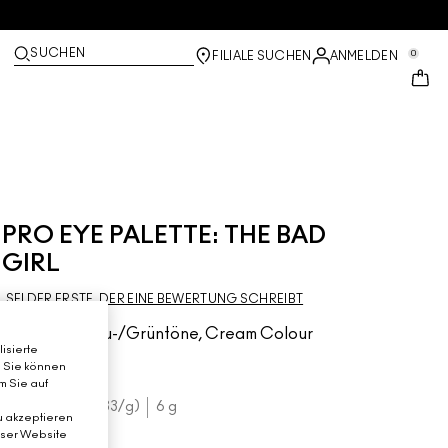
SUCHEN
0
FILIALE SUCHEN
ANMELDEN
PRO EYE PALETTE: THE BAD
GIRL
SEI DER ERSTE, DER EINE BEWERTUNG SCHREIBT
6 Shades, Blau-/Grüntöne, Cream Colour
isierte
Shadow
. Sie können
m Sie auf
€44.00
€7.33
/g
6 g
u akzeptieren
eser Website