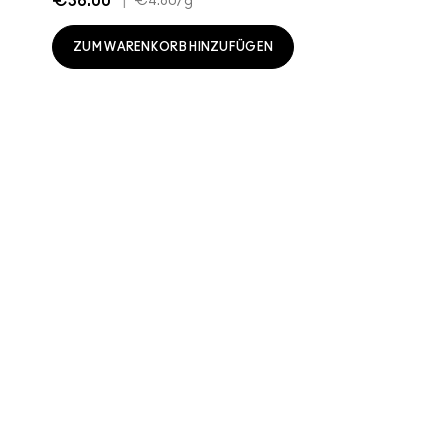
€36.00
|
€4.80
/g
ZUM WARENKORB HINZUFÜGEN