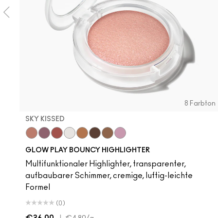
8 Farbton
SKY KISSED
Sky Kissed
Sunset Drizzle
Cloud Candy
Wind Chill
Cloudburst
GlowZone
Unbothered
Sepia Skies
Verve Swerve
Stratus
Hot Girl Pink
Acting Natural
Dare Me
Folio
Yash
Cool Te
Hone
K
GLOW PLAY BOUNCY HIGHLIGHTER
Multifunktionaler Highlighter, transparenter,
aufbaubarer Schimmer, cremige, luftig-leichte
Formel
(0)