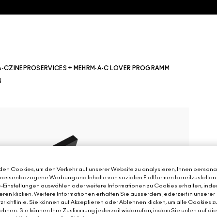
A·CZINE
PRO
SERVICES + MEHR
M·A·C LOVER PROGRAMM
N
en Cookies, um den Verkehr auf unserer Website zu analysieren, Ihnen personal
teressenbezogene Werbung und Inhalte von sozialen Plattformen bereitzustellen
-Einstellungen auswählen oder weitere Informationen zu Cookies erhalten, inde
eren klicken. Weitere Informationen erhalten Sie ausserdem jederzeit in unserer
richtlinie. Sie können auf Akzeptieren oder Ablehnen klicken, um alle Cookies z
hnen. Sie können Ihre Zustimmung jederzeit widerrufen, indem Sie unten auf di