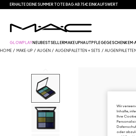
ERHALTE DEINE SUMMER TOTE BAG AB 75€ EINKAUFSWERT​
GLOWPLAY
NEU
BESTSELLER
MAKEUP
HAUTPFLEGE
GESCHENKE
M·
HOME
/
MAKE-UP
/
AUGEN
/
AUGENPALETTEN + SETS
/
AUGENPALETTE
Wir verwend
Inhalte, in
Ihre Cookie
Personalisi
Datenschutz
oder abzule