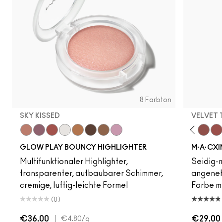
8 Farbton
SKY KISSED
VELVET
Sky Kissed
Sunset Drizzle
Cloud Candy
Wind Chill
Acting Natural
Cloudburst
Verve Swerve
GlowZone
Unbothered
Sepia Skies
Hot Girl Pink
Stratus
Dare Me
Folio
Cool Teddy
Honeylove
Kinda Sexy
Café Moc
Velvet
Mul
GLOW PLAY BOUNCY HIGHLIGHTER
M·A·CXI
Multifunktionaler Highlighter,
Seidig-m
transparenter, aufbaubarer Schimmer,
angeneh
cremige, luftig-leichte Formel
Farbe mi
(0)
€36.00
|
€29.00
€4.80
/g