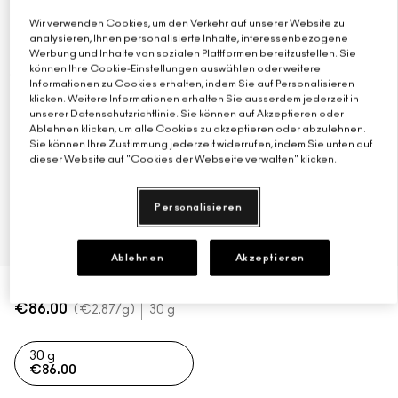
Wir verwenden Cookies, um den Verkehr auf unserer Website zu
Verstehe deinen M·A·C Foundation-Shade
Mini-M·A·C
ALLE PINSEL KAUFEN
analysieren, Ihnen personalisierte Inhalte, interessenbezogene
Werbung und Inhalte von sozialen Plattformen bereitzustellen. Sie
können Ihre Cookie-Einstellungen auswählen oder weitere
ALLE GESICHTSPRODUKTE SHOPPEN
ALLE AUGENPRODUKTE SHOPPEN
Informationen zu Cookies erhalten, indem Sie auf Personalisieren
klicken. Weitere Informationen erhalten Sie ausserdem jederzeit in
unserer Datenschutzrichtlinie. Sie können auf Akzeptieren oder
Ablehnen klicken, um alle Cookies zu akzeptieren oder abzulehnen.
Sie können Ihre Zustimmung jederzeit widerrufen, indem Sie unten auf
dieser Website auf "Cookies der Webseite verwalten" klicken.
Personalisieren
Ablehnen
Akzeptieren
€86.00
€2.87
/g
30 g
30 g
€86.00