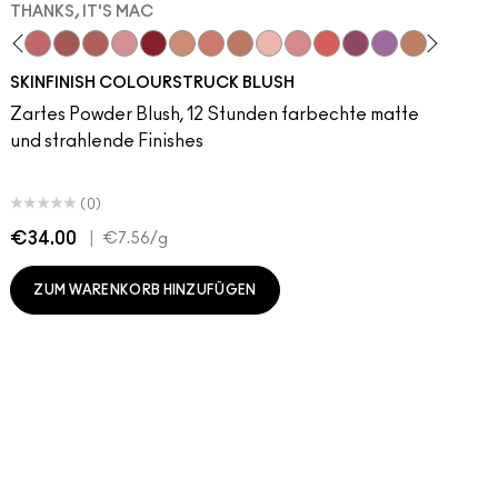
THANKS, IT'S MAC
tations
uff
orld
 Velvet
tmoth
ba
lum
LaLaLavender
Vino
Pinch Me
Magenta
Thanks, It's MAC
Talking Points
No Filter
Sweet Talk
Blushbaby
Soar
Ruby Wooed
Brick-O-La
Sunbasque
Beet
Peachtwist
Burgundy
Gingerly
Cherry
Babygirl
Auburn
Desert Rose
Ruby Woo
Pink Flamingo
Chili Rimmed
Plush
Centre Of Atten
Your Heroine
Mahogany
Copperton
Chicory
Candy Y
Flami
Re
SKINFINISH COLOURSTRUCK BLUSH
Zartes Powder Blush, 12 Stunden farbechte matte
und strahlende Finishes
(0)
€34.00
|
€
€7.56
/g
ZUM WARENKORB HINZUFÜGEN