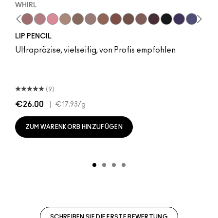
WHIRL
ure
pdown
oldly Bare
Spice
Whirl
Dervish
Edge To Edge
Snob
Oak
CB96
Cork
Pony
Stone
Cheeky Chili
Cool Spice
Sinner
Beige-Turner
Loudspeaker
Greige
Honeylove
Chestnut
Peachykeen
Root For Me!
Raizin The Roof
Caviar
Velvet Teddy
Grape Expec
Film Noir B
Cyber W
Antique
Nigh
Mel
P
LIP PENCIL
Ultrapräzise, vielseitig, von Profis empfohlen
(9)
€26.00
|
€17.93
/g
ZUM WARENKORB HINZUFÜGEN
SCHREIBEN SIE DIE ERSTE BEWERTUNG