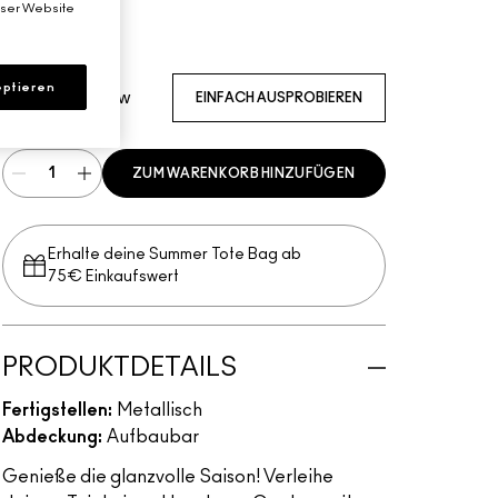
eser Website
Glowing Treasure
ptieren
Goldener Glow
EINFACH AUSPROBIEREN
ZUM WARENKORB HINZUFÜGEN
Erhalte deine Summer Tote Bag ab
75€ Einkaufswert​
PRODUKTDETAILS
Fertigstellen:
Metallisch
Abdeckung:
Aufbaubar
Genieße die glanzvolle Saison! Verleihe