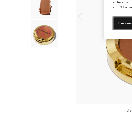
oder abzule
auf "Cookie
Person
De