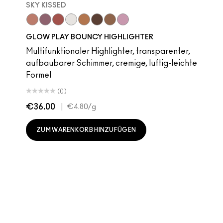
SKY KISSED
Sky Kissed
Sunset Drizzle
Cloud Candy
Wind Chill
Cloudburst
GlowZone
Sepia Skies
Stratus
Subcult
Stri
B
GLOW PLAY BOUNCY HIGHLIGHTER
Multifunktionaler Highlighter, transparenter,
aufbaubarer Schimmer, cremige, luftig-leichte
Formel
(0)
€36.00
|
€4.80
/g
ZUM WARENKORB HINZUFÜGEN