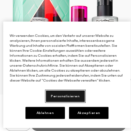
Verstehe deinen M·A·C Foundation-Shade
Mini-M·A·C
ALLE PINSEL KAUFEN
ALLE GESICHTSPRODUKTE SHOPPEN
ALLE AUGENPRODUKTE SHOPPEN
Wir verwenden Cookies, um den Verkehr auf unserer Website zu
analysieren, Ihnen personalisierte Inhalte, interessenbezogene
Werbung und Inhalte von sozialen Plattformen bereitzustellen. Sie
können Ihre Cookie-Einstellungen auswählen oder weitere
Informationen zu Cookies erhalten, indem Sie auf Personalisieren
klicken. Weitere Informationen erhalten Sie ausserdem jederzeit in
unserer Datenschutzrichtlinie. Sie können auf Akzeptieren oder
Ablehnen klicken, um alle Cookies zu akzeptieren oder abzulehnen.
Sie können Ihre Zustimmung jederzeit widerrufen, indem Sie unten auf
dieser Website auf "Cookies der Webseite verwalten" klicken.
Personalisieren
€22.20
€37.00
(-40%)
€22.20
/Maßeinheit
Ablehnen
Akzeptieren
AUSVERKAUFT